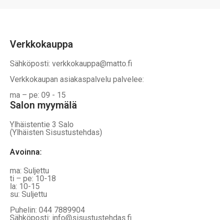
sivulla
Verkkokauppa
Sähköposti: verkkokauppa@matto.fi
Verkkokaupan asiakaspalvelu palvelee:
ma – pe: 09 - 15
Salon myymälä
Ylhäistentie 3 Salo
(Ylhäisten Sisustustehdas)
Avoinna:
ma: Suljettu
ti – pe: 10-18
la: 10-15
su: Suljettu
Puhelin: 044 7889904
Sähköposti: info@sisustustehdas.fi