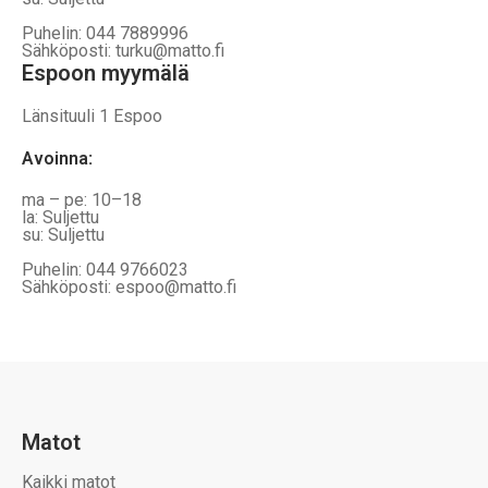
Puhelin: 044 7889996
Sähköposti: turku@matto.fi
Espoon myymälä
Länsituuli 1 Espoo
Avoinna
:
ma – pe: 10–18
la: Suljettu
su: Suljettu
Puhelin: 044 9766023
Sähköposti: espoo@matto.fi
Matot
Kaikki matot