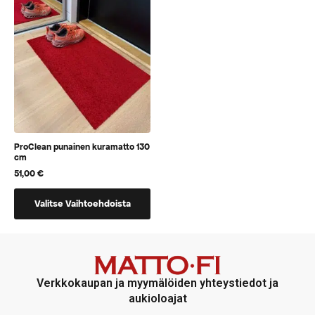
voidaan
valita
tuotteen
sivulla
ProClean punainen kuramatto 130
cm
51,00
€
Tällä
Valitse Vaihtoehdoista
tuotteella
on
vaihtoehtoja,
jotka
voidaan
Verkkokaupan ja myymälöiden yhteystiedot ja
valita
aukioloajat
tuotteen