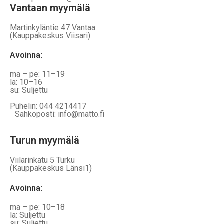
Vantaan myymälä
Martinkyläntie 47 Vantaa
(Kauppakeskus Viisari)
Avoinna
:
ma – pe: 11–19
la: 10–16
su: Suljettu
Puhelin: 044 4214417
Sähköposti: info@matto.fi
Turun myymälä
Viilarinkatu 5 Turku
(Kauppakeskus Länsi1)
Avoinna
:
ma – pe: 10–18
la: Suljettu
su: Suljettu