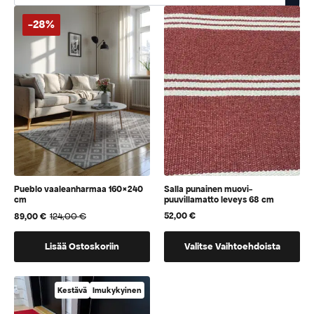
-28%
Pueblo vaaleanharmaa 160×240
Salla punainen muovi-
cm
puuvillamatto leveys 68 cm
124,00
€
52,00
€
89,00
€
Alkuperäinen
Nykyinen
hinta
hinta
Tällä
oli:
on:
Lisää Ostoskoriin
Valitse Vaihtoehdoista
124,00 €.
89,00 €.
tuotteella
on
vaihtoehtoja,
Kestävä
Imukykyinen
jotka