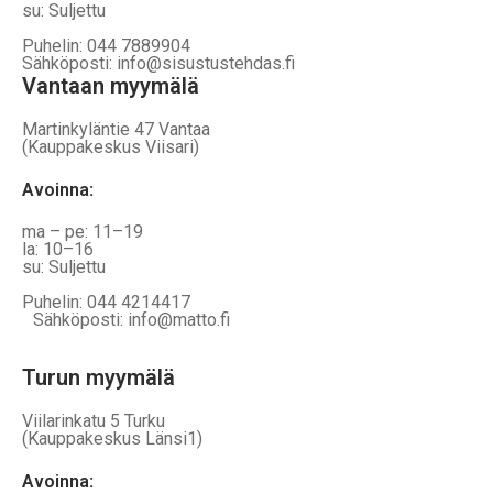
su: Suljettu
Puhelin: 044 7889904
Sähköposti: info@sisustustehdas.fi
Vantaan myymälä
Martinkyläntie 47 Vantaa
(Kauppakeskus Viisari)
Avoinna
:
ma – pe: 11–19
la: 10–16
su: Suljettu
Puhelin: 044 4214417
Sähköposti: info@matto.fi
Turun myymälä
Viilarinkatu 5 Turku
(Kauppakeskus Länsi1)
Avoinna
: