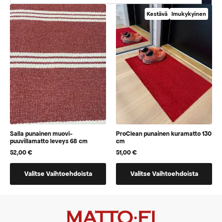
Kestävä
Imukykyinen
Salla punainen muovi-
ProClean punainen kuramatto 130
puuvillamatto leveys 68 cm
cm
52,00
€
51,00
€
Tällä
Tällä
Valitse Vaihtoehdoista
Valitse Vaihtoehdoista
tuotteella
tuotteella
on
on
vaihtoehtoja,
vaihtoehtoja,
jotka
jotka