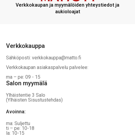
voidaan
voidaan
Verkkokaupan ja myymälöiden yhteystiedot ja
valita
valita
aukioloajat
tuotteen
tuotteen
sivulla
sivulla
Verkkokauppa
Sähköposti: verkkokauppa@matto.fi
Verkkokaupan asiakaspalvelu palvelee:
ma – pe: 09 - 15
Salon myymälä
Ylhäistentie 3 Salo
(Ylhäisten Sisustustehdas)
Avoinna:
ma: Suljettu
ti – pe: 10-18
la: 10-15