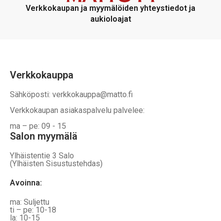
voidaan
voidaan
Verkkokaupan ja myymälöiden yhteystiedot ja
valita
valita
aukioloajat
tuotteen
tuotteen
sivulla
sivulla
Verkkokauppa
Sähköposti: verkkokauppa@matto.fi
Verkkokaupan asiakaspalvelu palvelee:
ma – pe: 09 - 15
Salon myymälä
Ylhäistentie 3 Salo
(Ylhäisten Sisustustehdas)
Avoinna:
ma: Suljettu
ti – pe: 10-18
la: 10-15