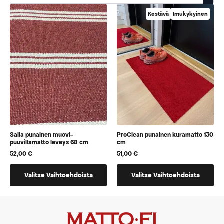
Kestävä
Imukykyinen
Salla punainen muovi-
ProClean punainen kuramatto 130
puuvillamatto leveys 68 cm
cm
52,00
€
51,00
€
Tällä
Tällä
Valitse Vaihtoehdoista
Valitse Vaihtoehdoista
tuotteella
tuotteella
on
on
vaihtoehtoja,
vaihtoehtoja,
jotka
jotka