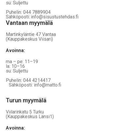
su: Suljettu
Puhelin: 044 7889904
Sähköposti: info@sisustustehdas.fi
Vantaan myymälä
Martinkyläntie 47 Vantaa
(Kauppakeskus Viisari)
Avoinna
:
ma – pe: 11–19
la: 10–16
su: Suljettu
Puhelin: 044 4214417
Sähköposti: info@matto.fi
Turun myymälä
Viilarinkatu 5 Turku
(Kauppakeskus Länsi1)
Avoinna
: