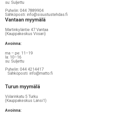
su: Suljettu
Puhelin: 044 7889904
Sähköposti: info@sisustustehdas.fi
Vantaan myymälä
Martinkyläntie 47 Vantaa
(Kauppakeskus Viisari)
Avoinna
:
ma – pe: 11–19
la: 10–16
su: Suljettu
Puhelin: 044 4214417
Sähköposti: info@matto.fi
Turun myymälä
Viilarinkatu 5 Turku
(Kauppakeskus Länsi1)
Avoinna
: