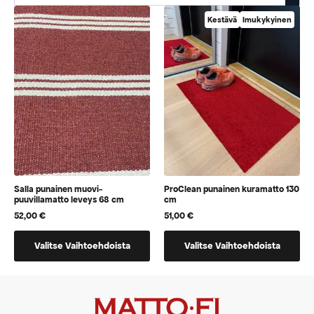
Kestävä
Imukykyinen
Salla punainen muovi-
ProClean punainen kuramatto 130
puuvillamatto leveys 68 cm
cm
52,00
€
51,00
€
Tällä
Tällä
Valitse Vaihtoehdoista
Valitse Vaihtoehdoista
tuotteella
tuotteella
on
on
vaihtoehtoja,
vaihtoehtoja,
jotka
jotka