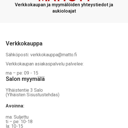
voidaan
voidaan
Verkkokaupan ja myymälöiden yhteystiedot ja
valita
valita
aukioloajat
tuotteen
tuotteen
sivulla
sivulla
Verkkokauppa
Sähköposti: verkkokauppa@matto.fi
Verkkokaupan asiakaspalvelu palvelee:
ma – pe: 09 - 15
Salon myymälä
Ylhäistentie 3 Salo
(Ylhäisten Sisustustehdas)
Avoinna:
ma: Suljettu
ti – pe: 10-18
la: 10-15