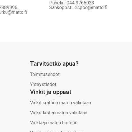
Puhelin: 044 9766023
 7889996
Sähköposti: espoo@matto.fi
urku@matto.fi
Tarvitsetko apua?
Toimitusehdot
Yhteystiedot
Vinkit ja oppaat
Vinkit keittiön maton valintaan
Vinkit lastenmaton valintaan
Vinkkejä maton hoitoon