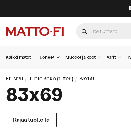
Products
search
Kaikki matot
Huoneet
Muodot ja koot
Värit
Ty
Etusivu
Tuote Koko (filtteri)
83x69
83x69
Rajaa tuotteita