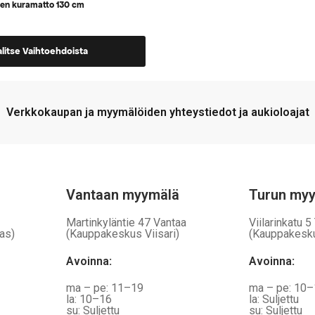
nen kuramatto 130 cm
alitse Vaihtoehdoista
a,
Verkkokaupan ja myymälöiden yhteystiedot ja aukioloajat
Vantaan myymälä
Turun my
Martinkyläntie 47 Vantaa
Viilarinkatu 5
as)
(Kauppakeskus Viisari)
(Kauppakesk
Avoinna
:
Avoinna
:
ma – pe: 11–19
ma – pe: 10
la: 10–16
la: Suljettu
su: Suljettu
su: Suljettu