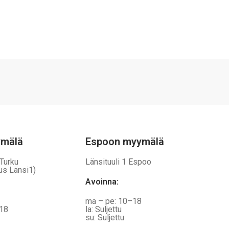
ymälä
Espoon myymälä
 Turku
Länsituuli 1 Espoo
us Länsi1)
Avoinna
:
ma – pe: 10–18
–18
la: Suljettu
su: Suljettu