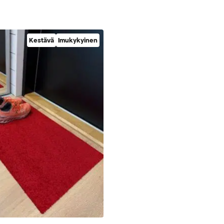
Kestävä
Imukykyinen