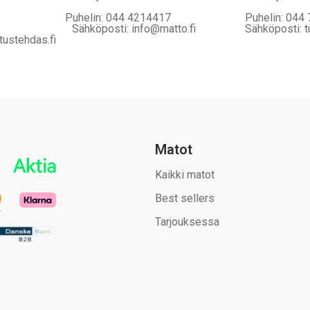
Puhelin: 044 4214417
Puhelin: 044
Sähköposti: info@matto.fi
Sähköposti: t
tustehdas.fi
Matot
Kaikki matot
Best sellers
Tarjouksessa