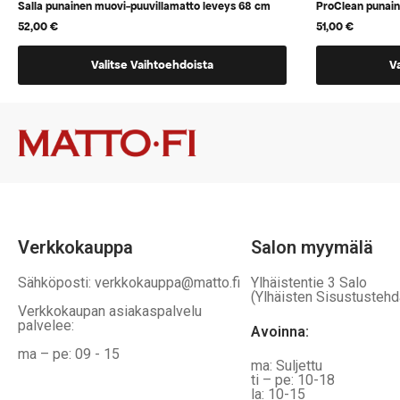
Salla punainen muovi-puuvillamatto leveys 68 cm
ProClean punai
52,00
€
51,00
€
Tällä
Tällä
Valitse Vaihtoehdoista
V
tuotteella
tuotteella
on
on
vaihtoehtoja,
vaihtoehtoj
jotka
jotka
voidaan
voidaan
valita
valita
tuotteen
tuotteen
sivulla
sivulla
Verkkokauppa
Salon myymälä
Sähköposti: verkkokauppa@matto.fi
Ylhäistentie 3 Salo
(Ylhäisten Sisustustehd
Verkkokaupan asiakaspalvelu
palvelee:
Avoinna:
ma – pe: 09 - 15
ma: Suljettu
ti – pe: 10-18
la: 10-15