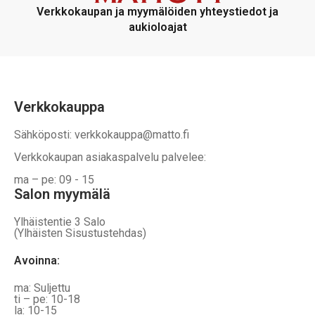
voidaan
voidaan
Verkkokaupan ja myymälöiden yhteystiedot ja
valita
valita
aukioloajat
tuotteen
tuotteen
sivulla
sivulla
Verkkokauppa
Sähköposti: verkkokauppa@matto.fi
Verkkokaupan asiakaspalvelu palvelee:
ma – pe: 09 - 15
Salon myymälä
Ylhäistentie 3 Salo
(Ylhäisten Sisustustehdas)
Avoinna:
ma: Suljettu
ti – pe: 10-18
la: 10-15