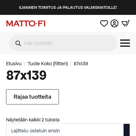
ILMAINEN TOIMITUS JA PALAUTUS VALMISMATOILLE!
Products
search
Etusivu
Tuote Koko (filtteri)
87x139
87x139
Rajaa tuotteita
Suosituimmat
Näytetään kaikki 2 tulosta
ensin