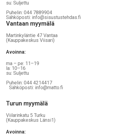
su: Suljettu
Puhelin: 044 7889904
Sähköposti: info@sisustustehdas.fi
Vantaan myymälä
Martinkyläntie 47 Vantaa
(Kauppakeskus Viisari)
Avoinna
:
ma – pe: 11–19
la: 10–16
su: Suljettu
Puhelin: 044 4214417
Sähköposti: info@matto.fi
Turun myymälä
Viilarinkatu 5 Turku
(Kauppakeskus Länsi1)
Avoinna
: