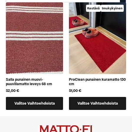
Kestävä
Imukykyinen
Salla punainen muovi-
ProClean punainen kuramatto 130
puuvillamatto leveys 68 cm
cm
52,00
€
51,00
€
Tällä
Tällä
Valitse Vaihtoehdoista
Valitse Vaihtoehdoista
tuotteella
tuotteella
on
on
vaihtoehtoja,
vaihtoehtoja,
jotka
jotka