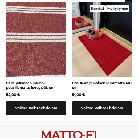
Kestävä
Imukykyinen
Salla punainen muovi-
ProClean punainen kuramatto 130
puuvillamatto leveys 68 cm
cm
52,00
€
51,00
€
Tällä
Tällä
Valitse Vaihtoehdoista
Valitse Vaihtoehdoista
tuotteella
tuotteella
on
on
vaihtoehtoja,
vaihtoehtoja,
jotka
jotka