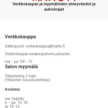
voidaan
voidaan
Verkkokaupan ja myymälöiden yhteystiedot ja
valita
valita
aukioloajat
tuotteen
tuotteen
sivulla
sivulla
Verkkokauppa
Sähköposti: verkkokauppa@matto.fi
Verkkokaupan asiakaspalvelu palvelee:
ma – pe: 09 - 15
Salon myymälä
Ylhäistentie 3 Salo
(Ylhäisten Sisustustehdas)
Avoinna:
ma: Suljettu
ti – pe: 10-18
la: 10-15