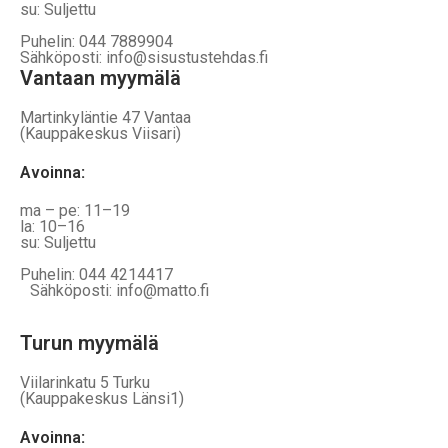
su: Suljettu
Puhelin: 044 7889904
Sähköposti: info@sisustustehdas.fi
Vantaan myymälä
Martinkyläntie 47 Vantaa
(Kauppakeskus Viisari)
Avoinna
:
ma – pe: 11–19
la: 10–16
su: Suljettu
Puhelin: 044 4214417
Sähköposti: info@matto.fi
Turun myymälä
Viilarinkatu 5 Turku
(Kauppakeskus Länsi1)
Avoinna
: