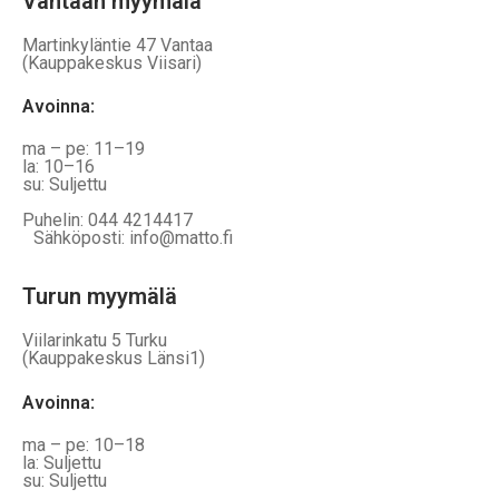
Vantaan myymälä
Martinkyläntie 47 Vantaa
(Kauppakeskus Viisari)
Avoinna
:
ma – pe: 11–19
la: 10–16
su: Suljettu
Puhelin: 044 4214417
Sähköposti: info@matto.fi
Turun myymälä
Viilarinkatu 5 Turku
(Kauppakeskus Länsi1)
Avoinna
:
ma – pe: 10–18
la: Suljettu
su: Suljettu