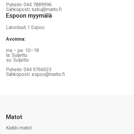
Puhelin: 044 7889996
Sähköposti: turku@matto.fi
Espoon myymälä
Länsituuli 1 Espoo
Avoinna
:
ma – pe: 10–18
la: Suljettu
su: Suljettu
Puhelin: 044 9766023
Sähköposti: espoo@matto.fi
Matot
Kaikki matot