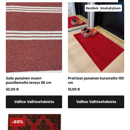
Kestävä
Imukykyinen
Salla punainen muovi-
ProClean punainen kuramatto 130
puuvillamatto leveys 68 cm
cm
52,00
€
51,00
€
Tällä
Tällä
Valitse Vaihtoehdoista
Valitse Vaihtoehdoista
tuotteella
tuotteella
on
on
vaihtoehtoja,
vaihtoehtoja,
-60%
jotka
jotka