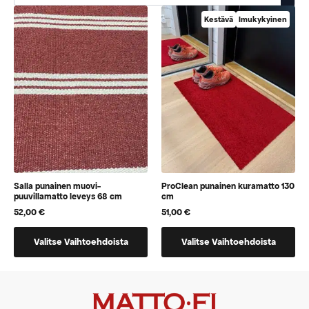
Kestävä
Imukykyinen
Salla punainen muovi-
ProClean punainen kuramatto 130
puuvillamatto leveys 68 cm
cm
52,00
€
51,00
€
Tällä
Tällä
Valitse Vaihtoehdoista
Valitse Vaihtoehdoista
tuotteella
tuotteella
on
on
vaihtoehtoja,
vaihtoehtoja,
jotka
jotka