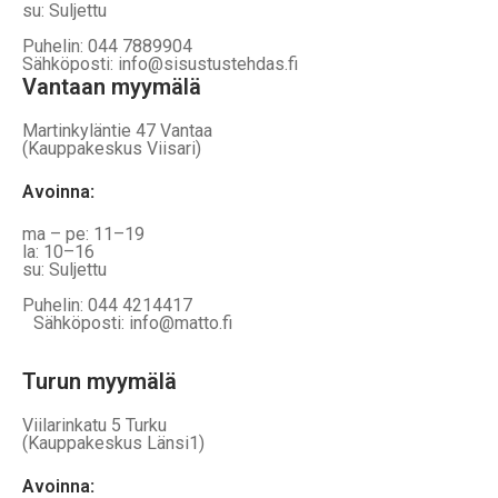
su: Suljettu
Puhelin: 044 7889904
Sähköposti: info@sisustustehdas.fi
Vantaan myymälä
Martinkyläntie 47 Vantaa
(Kauppakeskus Viisari)
Avoinna
:
ma – pe: 11–19
la: 10–16
su: Suljettu
Puhelin: 044 4214417
Sähköposti: info@matto.fi
Turun myymälä
Viilarinkatu 5 Turku
(Kauppakeskus Länsi1)
Avoinna
: