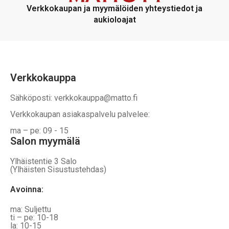
voidaan
voidaan
Verkkokaupan ja myymälöiden yhteystiedot ja
valita
valita
aukioloajat
tuotteen
tuotteen
sivulla
sivulla
Verkkokauppa
Sähköposti: verkkokauppa@matto.fi
Verkkokaupan asiakaspalvelu palvelee:
ma – pe: 09 - 15
Salon myymälä
Ylhäistentie 3 Salo
(Ylhäisten Sisustustehdas)
Avoinna:
ma: Suljettu
ti – pe: 10-18
la: 10-15