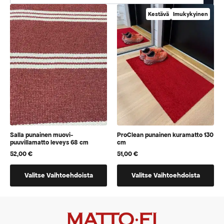
Kestävä
Imukykyinen
Salla punainen muovi-
ProClean punainen kuramatto 130
puuvillamatto leveys 68 cm
cm
52,00
€
51,00
€
Tällä
Tällä
Valitse Vaihtoehdoista
Valitse Vaihtoehdoista
tuotteella
tuotteella
on
on
vaihtoehtoja,
vaihtoehtoja,
jotka
jotka