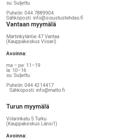
su: Suljettu
Puhelin: 044 7889904
Sähköposti: info@sisustustehdas.fi
Vantaan myymälä
Martinkyläntie 47 Vantaa
(Kauppakeskus Viisari)
Avoinna
:
ma – pe: 11–19
la: 10–16
su: Suljettu
Puhelin: 044 4214417
Sähköposti: info@matto.fi
Turun myymälä
Viilarinkatu 5 Turku
(Kauppakeskus Länsi1)
Avoinna
: