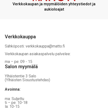
voidaan
voidaan
Verkkokaupan ja myymälöiden yhteystiedot ja
valita
valita
aukioloajat
tuotteen
tuotteen
sivulla
sivulla
Verkkokauppa
Sähköposti: verkkokauppa@matto.fi
Verkkokaupan asiakaspalvelu palvelee:
ma – pe: 09 - 15
Salon myymälä
Ylhäistentie 3 Salo
(Ylhäisten Sisustustehdas)
Avoinna:
ma: Suljettu
ti – pe: 10-18
la: 10-15