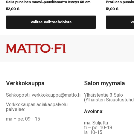
Salla punainen muovi-puuvillamatto leveys 68 cm
ProClean punai
52,00
€
51,00
€
Tällä
Tällä
Valitse Vaihtoehdoista
V
tuotteella
tuotteella
on
on
vaihtoehtoja,
vaihtoehtoj
jotka
jotka
voidaan
voidaan
valita
valita
tuotteen
tuotteen
sivulla
sivulla
Verkkokauppa
Salon myymälä
Sähköposti: verkkokauppa@matto.fi
Ylhäistentie 3 Salo
(Ylhäisten Sisustustehd
Verkkokaupan asiakaspalvelu
palvelee:
Avoinna:
ma – pe: 09 - 15
ma: Suljettu
ti – pe: 10-18
la: 10-15