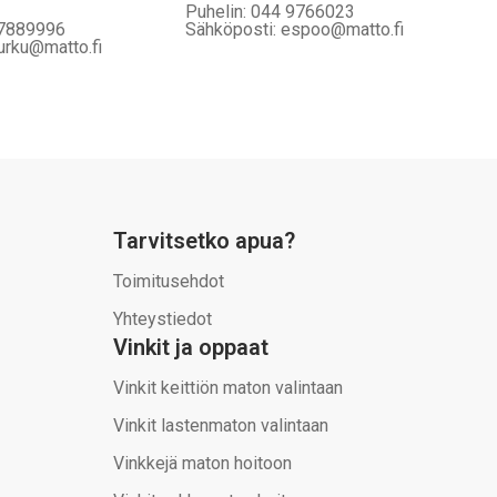
Puhelin: 044 9766023
 7889996
Sähköposti: espoo@matto.fi
urku@matto.fi
Tarvitsetko apua?
Toimitusehdot
Yhteystiedot
Vinkit ja oppaat
Vinkit keittiön maton valintaan
Vinkit lastenmaton valintaan
Vinkkejä maton hoitoon