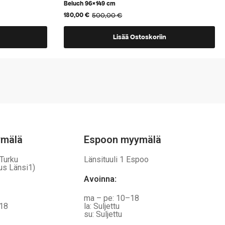
Beluch 96×149 cm
500,00
€
180,00
€
Alkuperäinen
Nykyinen
hinta
hinta
oli:
on:
Lisää Ostoskoriin
500,00 €.
180,00 €.
ymälä
Espoon myymälä
 Turku
Länsituuli 1 Espoo
us Länsi1)
Avoinna
:
ma – pe: 10–18
–18
la: Suljettu
su: Suljettu