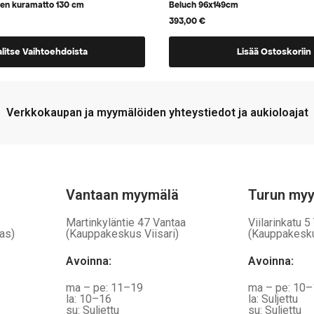
nen kuramatto 130 cm
Beluch 96x149cm
393,00
€
alitse Vaihtoehdoista
Lisää Ostoskoriin
a,
Verkkokaupan ja myymälöiden yhteystiedot ja aukioloajat
Vantaan myymälä
Turun my
Martinkyläntie 47 Vantaa
Viilarinkatu 5
as)
(Kauppakeskus Viisari)
(Kauppakesk
Avoinna
:
Avoinna
:
ma – pe: 11–19
ma – pe: 10
la: 10–16
la: Suljettu
su: Suljettu
su: Suljettu