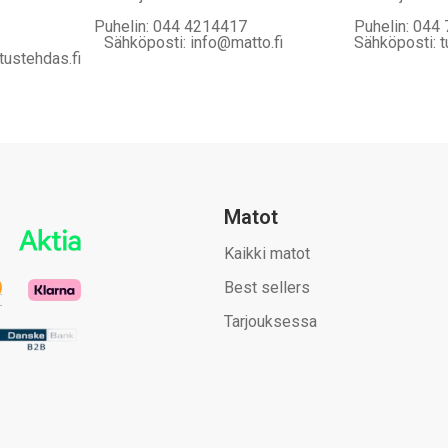
Puhelin: 044 4214417
Puhelin: 044
Sähköposti: info@matto.fi
Sähköposti: t
tustehdas.fi
Matot
Kaikki matot
Best sellers
Tarjouksessa