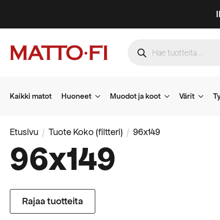
Products
search
Kaikki matot
Huoneet
Muodot ja koot
Värit
Ty
Etusivu
Tuote Koko (filtteri)
96x149
96x149
Rajaa tuotteita