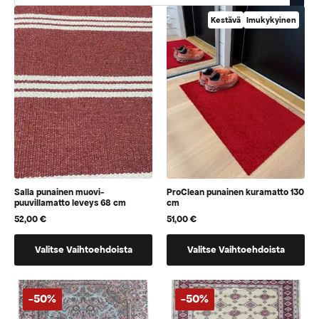
Kestävä
Imukykyinen
Salla punainen muovi-
ProClean punainen kuramatto 130
puuvillamatto leveys 68 cm
cm
52,00
€
51,00
€
Tällä
Tällä
Valitse Vaihtoehdoista
Valitse Vaihtoehdoista
tuotteella
tuotteella
on
on
vaihtoehtoja,
vaihtoehtoja,
-50%
-50%
jotka
jotka