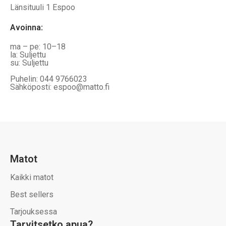
Länsituuli 1 Espoo
Avoinna
:
ma – pe: 10–18
la: Suljettu
su: Suljettu
Puhelin: 044 9766023
Sähköposti: espoo@matto.fi
Matot
Kaikki matot
Best sellers
Tarjouksessa
Tarvitsetko apua?