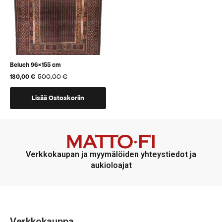
Beluch 96×155 cm
500,00
€
180,00
€
Alkuperäinen
Nykyinen
hinta
hinta
oli:
on:
Lisää Ostoskoriin
500,00 €.
180,00 €.
Verkkokaupan ja myymälöiden yhteystiedot ja
aukioloajat
Verkkokauppa