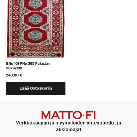
voidaan
voidaan
valita
valita
tuotteen
tuotteen
sivulla
sivulla
BNo 101 PNo 365 Pakistan
96x62cm
240,00
€
Lisää Ostoskoriin
Verkkokaupan ja myymälöiden yhteystiedot ja
aukioloajat