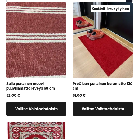
Kestävä
Imukykyinen
Salla punainen muovi-
ProClean punainen kuramatto 130
puuvillamatto leveys 68 cm
cm
52,00
€
51,00
€
Tällä
Tällä
Valitse Vaihtoehdoista
Valitse Vaihtoehdoista
tuotteella
tuotteella
on
on
vaihtoehtoja,
vaihtoehtoja,
jotka
jotka