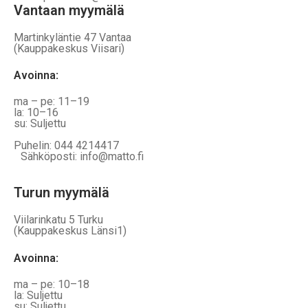
Vantaan myymälä
Martinkyläntie 47 Vantaa
(Kauppakeskus Viisari)
Avoinna
:
ma – pe: 11–19
la: 10–16
su: Suljettu
Puhelin: 044 4214417
Sähköposti: info@matto.fi
Turun myymälä
Viilarinkatu 5 Turku
(Kauppakeskus Länsi1)
Avoinna
:
ma – pe: 10–18
la: Suljettu
su: Suljettu