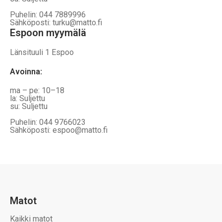
Puhelin: 044 7889996
Sähköposti: turku@matto.fi
Espoon myymälä
Länsituuli 1 Espoo
Avoinna
:
ma – pe: 10–18
la: Suljettu
su: Suljettu
Puhelin: 044 9766023
Sähköposti: espoo@matto.fi
Matot
Kaikki matot