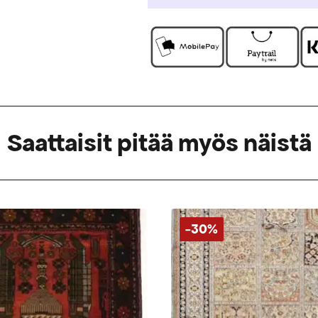
Saattaisit pitää myös näistä
-30%