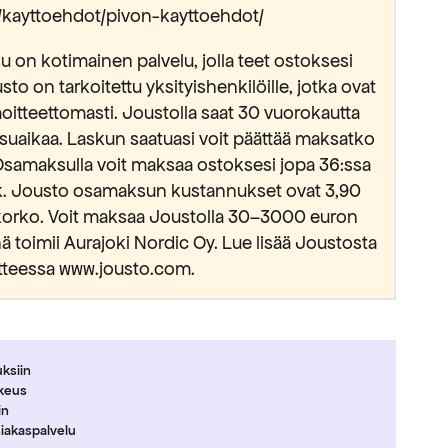
fi/kayttoehdot/pivon-kayttoehdot/
 on kotimainen palvelu, jolla teet ostoksesi
usto on tarkoitettu yksityishenkilöille, jotka ovat
oitteettomasti. Joustolla saat 30 vuorokautta
suaikaa. Laskun saatuasi voit päättää maksatko
Osamaksulla voit maksaa ostoksesi jopa 36:ssa
kk. Jousto osamaksun kustannukset ovat 3,90
okorko. Voit maksaa Joustolla 30–3000 euron
 toimii Aurajoki Nordic Oy. Lue lisää Joustosta
tteessa www.jousto.com.
uksiin
ikeus
in
siakaspalvelu