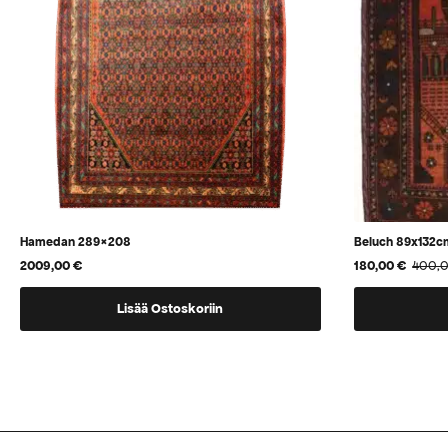
Hamedan 289×208
Beluch 89x132c
2009,00
€
180,00
€
400,
Alkuperäinen
Nykyinen
hinta
hinta
oli:
on:
Lisää Ostoskoriin
400,00 €.
180,00 €.