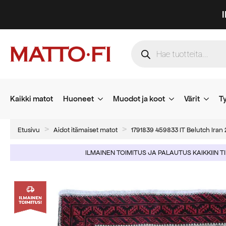
Products
search
Kaikki matot
Huoneet
Muodot ja koot
Värit
Ty
Etusivu
Aidot itämaiset matot
1791839 459833 IT Belutch Ira
ILMAINEN TOIMITUS JA PALAUTUS KAIKKIIN T