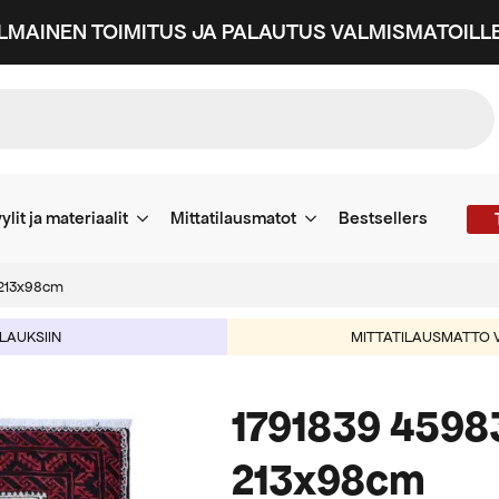
ILMAINEN TOIMITUS JA PALAUTUS VALMISMATOILLE
ylit ja materiaalit
Mittatilausmatot
Bestsellers
n 213x98cm
ILAUKSIIN
MITTATILAUSMATTO V
1791839 45983
213x98cm