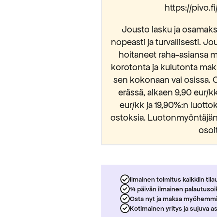
https://pivo.
Jousto lasku ja osamaksu
nopeasti ja turvallisesti. Jo
luan alennuksen
hoitaneet raha-asiansa m
korotonta ja kulutonta mak
 sallit Maripa Oy:n lähettää sinulle
sen kokonaan vai osissa. 
vistat lukeneesi ja hyväksyvän
osuojaselosteen.
erässä, alkaen 9,90 eur/
eur/kk ja 19,90%:n luott
ostoksia. Luotonmyöntäjänä
osoi
Ilmainen toimitus kaikkiin tila
14 päivän ilmainen palautuso
Osta nyt ja maksa myöhemm
Kotimainen yritys ja sujuva a