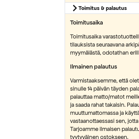
Toimitus & palautus
Toimitusaika
Toimitusaika varastotuottei
tilauksista seuraavana ark
myymälästä, odotathan erilli
Ilmainen palautus
Varmistaaksemme, että olet 
sinulle 14 päivän täyden pa
palauttaa matto/matot meill
ja saada rahat takaisin. Pa
muuttumattomassa ja käytt
vastaanottaessasi sen, jotta
Tarjoamme ilmaisen palautu
tyytyväinen ostokseen.