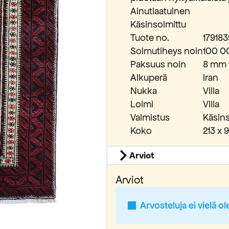
Ainutlaatuinen
Käsinsolmittu
Tuote no.
179183
Solmutiheys noin
100 0
Paksuus noin
8 mm
Alkuperä
Iran
Nukka
Villa
Loimi
Villa
Valmistus
Käsins
Koko
213 x 
Arviot
Arviot
Arvosteluja ei vielä ol