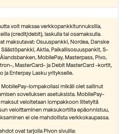
utta voit maksaa verkkopankkitunnuksilla,
lla (credit/debit), laskulla tai osamaksulla.
avat maksutavat: Osuuspankki, Nordea, Danske
äästöpankki, Aktia, Paikallisosuuspankit, S-
Ålandsbanken, MobilePay, Masterpass, Pivo,
ectron-, MasterCard- ja Debit MasterCard -kortit,
 ja Enterpay Lasku yritykselle.
MobilePay-lompakollasi mikäli olet sallinut
isen sovelluksen asetuksista. MobilePay-
 maksut veloitetaan lompakkoon liitetyltä
sun veloittaminen maksukortilta epäonnistuu,
saminen ei ole mahdollista verkkokaupassa.
hdot ovat tarjolla Pivon sivuilla: