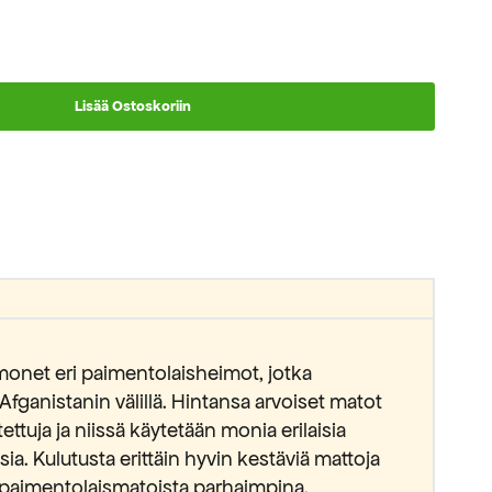
Lisää Ostoskoriin
monet eri paimentolaisheimot, jotka
-Afganistanin välillä. Hintansa arvoiset matot
tettuja ja niissä käytetään monia erilaisia
ia. Kulutusta erittäin hyvin kestäviä mattoja
 paimentolaismatoista parhaimpina.