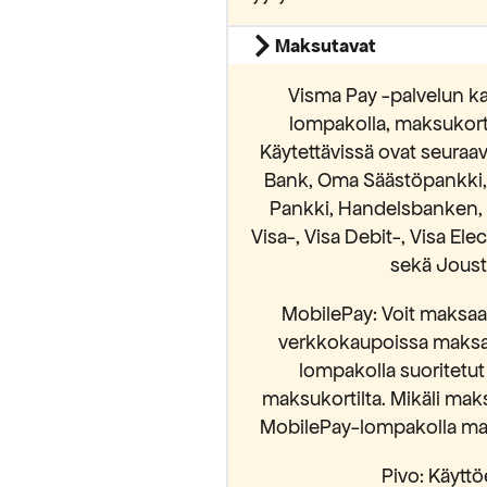
Maksutavat
Visma Pay -palvelun ka
lompakolla, maksukortei
Käytettävissä ovat seura
Bank, Oma Säästöpankki, S
Pankki, Handelsbanken, 
Visa-, Visa Debit-, Visa El
sekä Jousto
MobilePay: Voit maksaa 
verkkokaupoissa maksam
yödynnä
lompakolla suoritetut
alennus
maksukortilta. Mikäli mak
MobilePay-lompakolla mak
stä tilauksestasi.
Pivo: Käyttöe