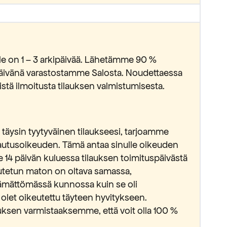
lle on 1 – 3 arkipäivää. Lähetämme 90 %
ipäivänä varastostamme Salosta. Noudettaessa
stä ilmoitusta tilauksen valmistumisesta.
täysin tyytyväinen tilaukseesi, tarjoamme
lautusoikeuden. Tämä antaa sinulle oikeuden
e 14 päivän kuluessa tilauksen toimituspäivästä
lautetun maton on oltava samassa,
ämättömässä kunnossa kuin se oli
 olet oikeutettu täyteen hyvitykseen.
ksen varmistaaksemme, että voit olla 100 %