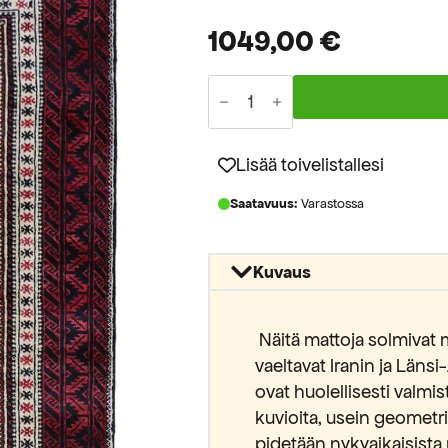
1049,00
€
1791839
459833
IT
Belutch
Iran
Lisää toivelistallesi
213x98cm
määrä
Saatavuus:
Varastossa
Kuvaus
Näitä mattoja solmivat 
vaeltavat Iranin ja Länsi
ovat huolellisesti valmis
kuvioita, usein geometris
pidetään nykyaikaisista