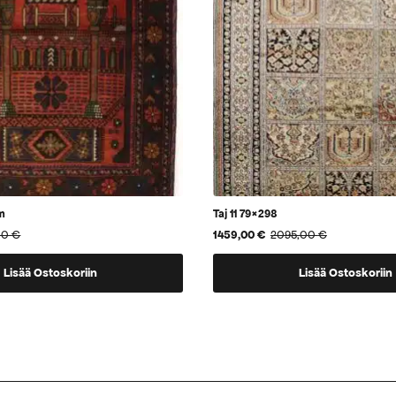
m
Taj 11 79×298
00
€
1459,00
€
2095,00
€
Alkuperäinen
Nykyinen
hinta
hinta
oli:
on:
Lisää Ostoskoriin
Lisää Ostoskoriin
2095,00 €.
1459,00 €.