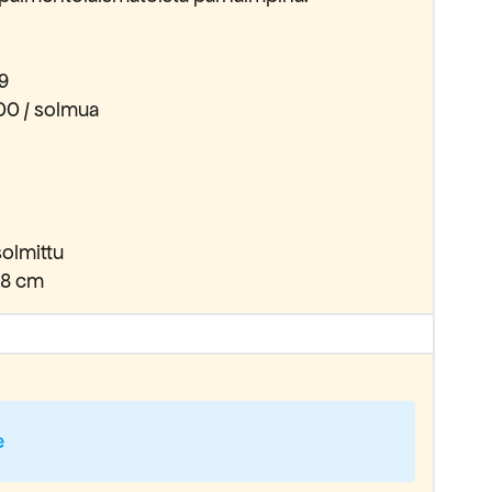
9
00 / solmua
olmittu
98 cm
e