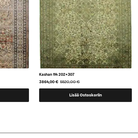
Kashan 114 202×307
3864,00
€
5520,00
€
Alkuperäinen
Nykyinen
hinta
hinta
oli:
on:
Lisää Ostoskoriin
5520,00 €.
3864,00 €.