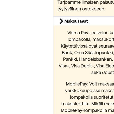
Tarjoamme ilmaisen palautu
tyytyväinen ostokseen.
Maksutavat
luan alennuksen
Visma Pay -palvelun ka
lompakolla, maksukortei
 sallit Maripa Oy:n lähettää sinulle
vistat lukeneesi ja hyväksyvän
Käytettävissä ovat seura
osuojaselosteen.
Bank, Oma Säästöpankki, S
Pankki, Handelsbanken, 
Visa-, Visa Debit-, Visa El
sekä Jousto
MobilePay: Voit maksaa 
verkkokaupoissa maksam
lompakolla suoritetut
maksukortilta. Mikäli mak
MobilePay-lompakolla mak