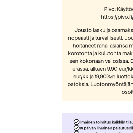
Pivo: Käyttöe
https://pivo.
Jousto lasku ja osamaksu
nopeasti ja turvallisesti. Jo
hoitaneet raha-asiansa m
korotonta ja kulutonta mak
sen kokonaan vai osissa. 
erässä, alkaen 9,90 eur/
eur/kk ja 19,90%:n luott
ostoksia. Luotonmyöntäjänä
osoi
Ilmainen toimitus kaikkiin tila
14 päivän ilmainen palautuso