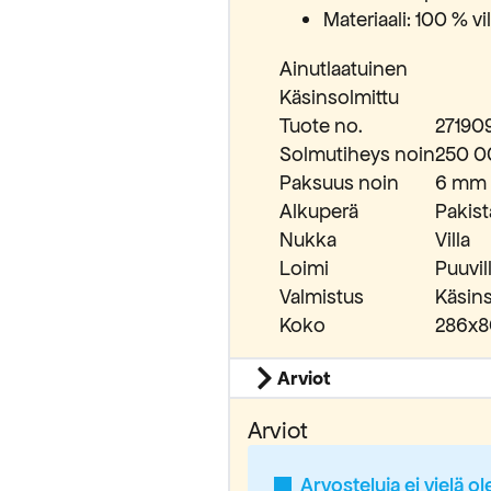
Materiaali: 100 % vi
Ainutlaatuinen
Käsinsolmittu
Tuote no.
27190
Solmutiheys noin
250 0
Paksuus noin
6 mm
Alkuperä
Pakis
Nukka
Villa
Loimi
Puuvil
Valmistus
Käsins
Koko
286x8
Arviot
Arviot
Arvosteluja ei vielä ol