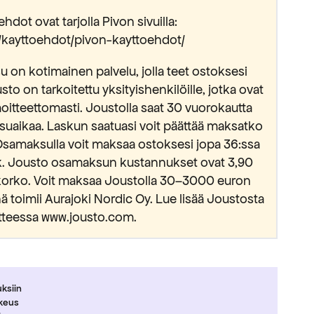
hdot ovat tarjolla Pivon sivuilla:
fi/kayttoehdot/pivon-kayttoehdot/
 on kotimainen palvelu, jolla teet ostoksesi
usto on tarkoitettu yksityishenkilöille, jotka ovat
oitteettomasti. Joustolla saat 30 vuorokautta
suaikaa. Laskun saatuasi voit päättää maksatko
Osamaksulla voit maksaa ostoksesi jopa 36:ssa
kk. Jousto osamaksun kustannukset ovat 3,90
okorko. Voit maksaa Joustolla 30–3000 euron
 toimii Aurajoki Nordic Oy. Lue lisää Joustosta
tteessa www.jousto.com.
uksiin
ikeus