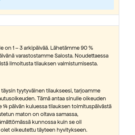
lle on 1 – 3 arkipäivää. Lähetämme 90 %
ipäivänä varastostamme Salosta. Noudettaessa
stä ilmoitusta tilauksen valmistumisesta.
täysin tyytyväinen tilaukseesi, tarjoamme
lautusoikeuden. Tämä antaa sinulle oikeuden
e 14 päivän kuluessa tilauksen toimituspäivästä
lautetun maton on oltava samassa,
ämättömässä kunnossa kuin se oli
 olet oikeutettu täyteen hyvitykseen.