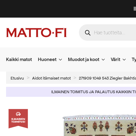
Products
search
Kaikki matot
Huoneet
Muodot ja koot
Värit
Ty
Etusivu
Aidot itämaiset matot
271909 1049 543 Ziegler Bakht
ILMAINEN TOIMITUS JA PALAUTUS KAIKKIIN T
-67%