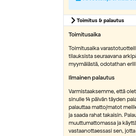
Toimitus & palautus
Toimitusaika
Toimitusaika varastotuottei
tilauksista seuraavana ark
myymälästä, odotathan erilli
Ilmainen palautus
Varmistaaksemme, että olet 
sinulle 14 päivän täyden pa
yödynnä
palauttaa matto/matot meill
alennus
ja saada rahat takaisin. Pa
muuttumattomassa ja käytt
vastaanottaessasi sen, jotta
stä tilauksestasi.