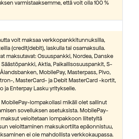
ksen varmistaaksemme, että voit olla 100 %
utta voit maksaa verkkopankkitunnuksilla,
lla (credit/debit), laskulla tai osamaksulla.
avat maksutavat: Osuuspankki, Nordea, Danske
äästöpankki, Aktia, Paikallisosuuspankit, S-
Ålandsbanken, MobilePay, Masterpass, Pivo,
ectron-, MasterCard- ja Debit MasterCard -kortit,
 ja Enterpay Lasku yritykselle.
MobilePay-lompakollasi mikäli olet sallinut
isen sovelluksen asetuksista. MobilePay-
 maksut veloitetaan lompakkoon liitetyltä
sun veloittaminen maksukortilta epäonnistuu,
saminen ei ole mahdollista verkkokaupassa.