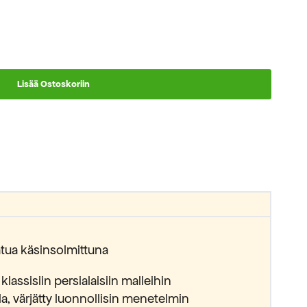
Lisää Ostoskoriin
aatua käsinsolmittuna
lassisiin persialaisiin malleihin
lla, värjätty luonnollisin menetelmin