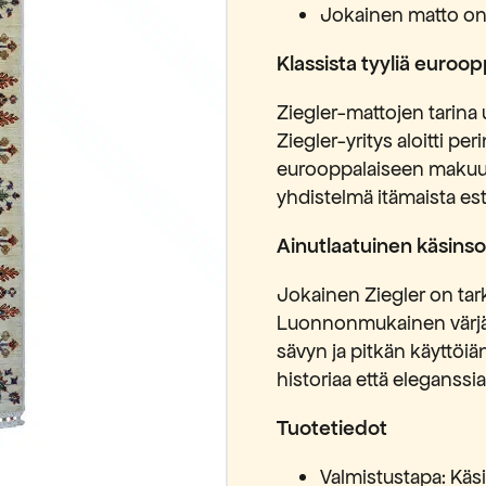
Jokainen matto on 
Klassista tyyliä euro
Ziegler-mattojen tarina u
Ziegler-yritys aloitti p
eurooppalaiseen makuun
yhdistelmä itämaista este
Ainutlaatuinen käsinso
Jokainen Ziegler on tark
Luonnonmukainen värjäy
sävyn ja pitkän käyttöiän
historiaa että eleganssia
Tuotetiedot
Valmistustapa: Käs