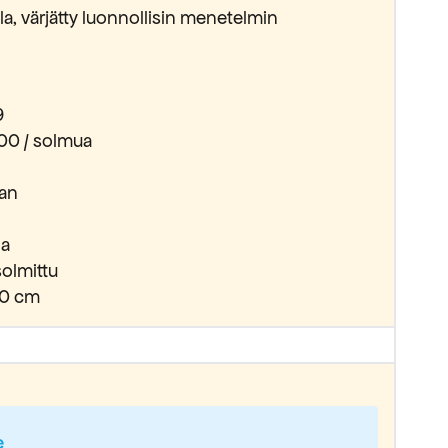
lla, värjätty luonnollisin menetelmin
9
00 / solmua
tan
la
olmittu
0 cm
e