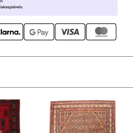
in
siakaspalvelu