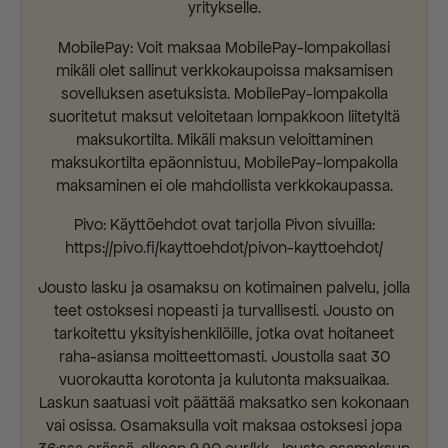
yritykselle.
MobilePay: Voit maksaa MobilePay-lompakollasi
mikäli olet sallinut verkkokaupoissa maksamisen
sovelluksen asetuksista. MobilePay-lompakolla
suoritetut maksut veloitetaan lompakkoon liitetyltä
maksukortilta. Mikäli maksun veloittaminen
maksukortilta epäonnistuu, MobilePay-lompakolla
maksaminen ei ole mahdollista verkkokaupassa.
Pivo: Käyttöehdot ovat tarjolla Pivon sivuilla:
https://pivo.fi/kayttoehdot/pivon-kayttoehdot/
Jousto lasku ja osamaksu on kotimainen palvelu, jolla
teet ostoksesi nopeasti ja turvallisesti. Jousto on
tarkoitettu yksityishenkilöille, jotka ovat hoitaneet
raha-asiansa moitteettomasti. Joustolla saat 30
vuorokautta korotonta ja kulutonta maksuaikaa.
Laskun saatuasi voit päättää maksatko sen kokonaan
vai osissa. Osamaksulla voit maksaa ostoksesi jopa