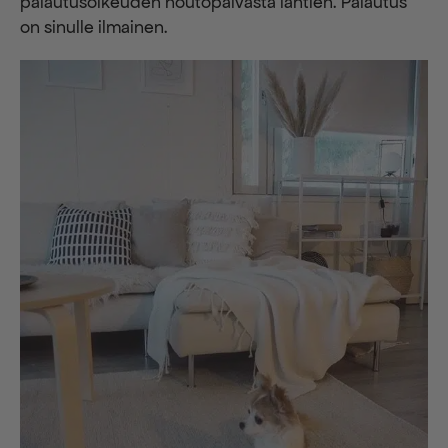
palautusoikeuden noutopäivästä lähtien. Palautus
on sinulle ilmainen.