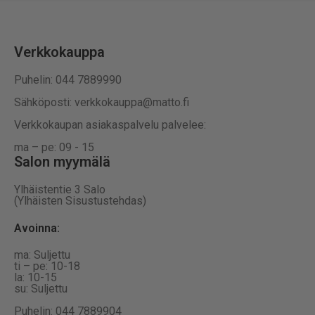
Verkkokauppa
Puhelin: 044 7889990
Sähköposti: verkkokauppa@matto.fi
Verkkokaupan asiakaspalvelu palvelee:
ma – pe: 09 - 15
Salon myymälä
Ylhäistentie 3 Salo
(Ylhäisten Sisustustehdas)
Avoinna:
ma: Suljettu
ti – pe: 10-18
la: 10-15
su: Suljettu
Puhelin: 044 7889904