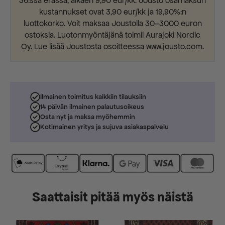
36:ssa erässä, alkaen 9,90 eur/kk. Jousto osamaksun
kustannukset ovat 3,90 eur/kk ja 19,90%:n
luottokorko. Voit maksaa Joustolla 30–3000 euron
ostoksia. Luotonmyöntäjänä toimii Aurajoki Nordic
Oy. Lue lisää Joustosta osoitteessa www.jousto.com.
Ilmainen toimitus kaikkiin tilauksiin
14 päivän ilmainen palautusoikeus
Osta nyt ja maksa myöhemmin
Kotimainen yritys ja sujuva asiakaspalvelu
Saattaisit pitää myös näistä