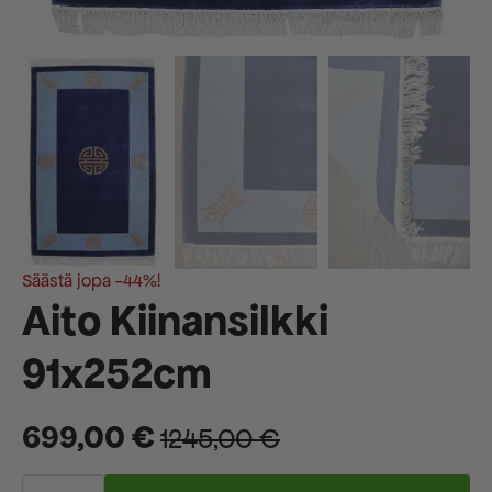
Säästä jopa -44%!
Aito Kiinansilkki
91x252cm
699,00
€
1245,00
€
Alkuperäinen
Nykyinen
Aito