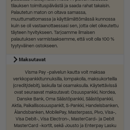
tilauksen toimituspäivästä ja saada rahat takaisin.
Palautetun maton on oltava samassa,
muuttumattomassa ja käyttämättömässä kunnossa
kuin se oli vastaanottaessasi sen, jotta olet oikeutettu
täyteen hyvitykseen. Tarjoamme ilmaisen
palautuksen varmistaaksemme, että voit olla 100 %
tyytyväinen ostokseen.
Maksutavat
Visma Pay -palvelun kautta voit maksaa
verkkopankkitunnuksilla, lompakolla, maksukorteilla
(credit/debit), laskulla tai osamaksulla. Käytettävissä
ovat seuraavat maksutavat: Osuuspankki, Nordea,
Danske Bank, Oma Säästöpankki, Säästöpankki,
Aktia, Paikallisosuuspankit, S-Pankki, Handelsbanken,
Ålandsbanken, MobilePay, Masterpass, Pivo, Visa-,
Visa Debit-, Visa Electron-, MasterCard- ja Debit
MasterCard -kortit, sekä Jousto ja Enterpay Lasku