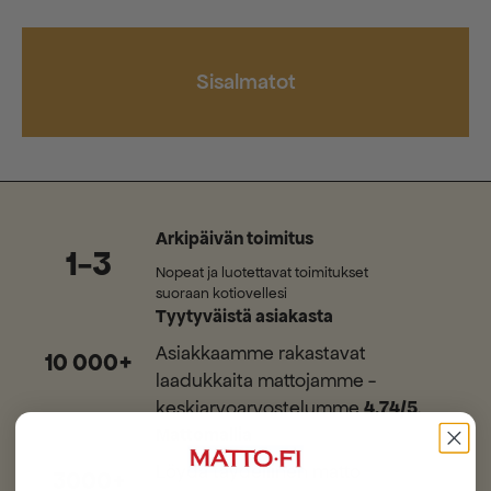
Sisalmatot
Arkipäivän toimitus
1-3
Nopeat ja luotettavat toimitukset
suoraan kotiovellesi
Tyytyväistä asiakasta
Asiakkaamme rakastavat
10 000+
laadukkaita mattojamme -
keskiarvoarvostelumme
4,74/5
.
Mattomallia
Löydä täydellinen matto
3000+