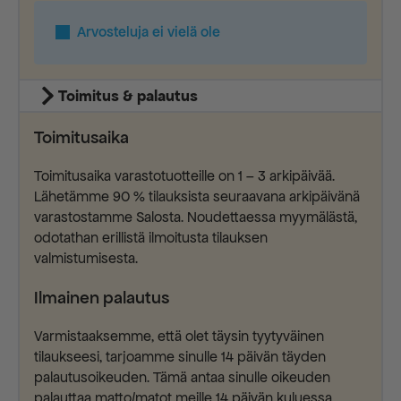
Arvosteluja ei vielä ole
Toimitus & palautus
Toimitusaika
Toimitusaika varastotuotteille on 1 – 3 arkipäivää.
Lähetämme 90 % tilauksista seuraavana arkipäivänä
varastostamme Salosta. Noudettaessa myymälästä,
odotathan erillistä ilmoitusta tilauksen
valmistumisesta.
Ilmainen palautus
Varmistaaksemme, että olet täysin tyytyväinen
tilaukseesi, tarjoamme sinulle 14 päivän täyden
palautusoikeuden. Tämä antaa sinulle oikeuden
palauttaa matto/matot meille 14 päivän kuluessa