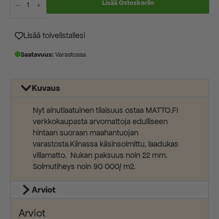
hinta
hinta
Kiinansilkki
Lisää Ostoskoriin
91x252cm
oli:
on:
määrä
1245,00 €.
699,00 €.
Lisää toivelistallesi
Saatavuus:
Varastossa
Kuvaus
Nyt ainutlaatuinen tilaisuus ostaa MATTO.FI
verkkokaupasta arvomattoja edulliseen
hintaan suoraan maahantuojan
varastosta.Kiinassa käsinsolmittu, laadukas
villamatto. Nukan paksuus noin 22 mm.
Solmutiheys noin 90 000/ m2.
Arviot
Arviot