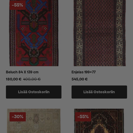
-55%
Beluch 84 X 139 cm
Enjelas 199×77
180,00
€
400,00
€
545,00
€
Alkuperäinen
Nykyinen
hinta
hinta
oli:
on:
Lisää Ostoskoriin
Lisää Ostoskoriin
400,00 €.
180,00 €.
-30%
-55%