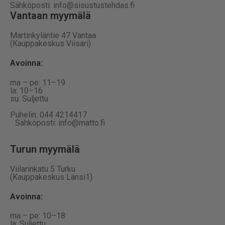
Sähköposti: info@sisustustehdas.fi
Vantaan myymälä
Martinkyläntie 47 Vantaa
(Kauppakeskus Viisari)
Avoinna
:
ma – pe: 11–19
la: 10–16
su: Suljettu
Puhelin: 044 4214417
Sähköposti: info@matto.fi
Turun myymälä
Viilarinkatu 5 Turku
(Kauppakeskus Länsi1)
Avoinna
:
ma – pe: 10–18
la: Suljettu