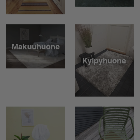
Makuuhuone
Kylpyhuone