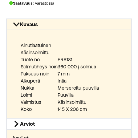
Saatavuus:
Varastossa
Kuvaus
Ainutlaatuinen
Käsinsolmittu
Tuote no.
FRA181
Solmutiheys noin
360 000 / solmua
Paksuus noin
7 mm
Alkuperä
Intia
Nukka
Merseroitu puuvilla
Loimi
Puuvilla
Valmistus
Käsinsolmittu
Koko
145 X 206 cm
Arviot