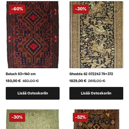
-60%
-30%
Beluch 93×140 cm
Ghodda 62 072243 79×372
180,00
€
450,00
€
1829,00
€
2615,00
€
Alkuperäinen
Nykyinen
Alkuperäinen
Nykyinen
hinta
hinta
hinta
hinta
oli:
on:
oli:
on:
Lisää Ostoskoriin
Lisää Ostoskoriin
450,00 €.
180,00 €.
2615,00 €.
1829,00 €.
-30%
-52%