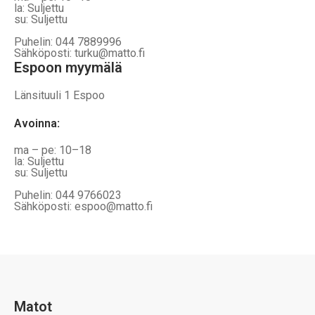
la: Suljettu
su: Suljettu
Puhelin: 044 7889996
Sähköposti: turku@matto.fi
Espoon myymälä
Länsituuli 1 Espoo
Avoinna
:
ma – pe: 10–18
la: Suljettu
su: Suljettu
Puhelin: 044 9766023
Sähköposti: espoo@matto.fi
Matot