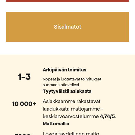
Sisalmatot
Arkipäivän toimitus
1-3
Nopeat ja luotettavat toimitukset
suoraan kotiovellesi
Tyytyväistä asiakasta
Asiakkaamme rakastavat
10 000+
laadukkaita mattojamme -
keskiarvoarvostelumme
4,74/5
.
Mattomallia
Löydä täydellinen matto