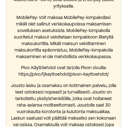
yritykselle.
MobilePay: Voit maksaa MobilePay-lompakollasi
mikäli olet sallinut verkkokaupoissa maksamisen
sovelluksen asetuksista. MobilePay-lompakolla
suoritetut maksut veloitetaan lompakkoon liitetyltä
maksukortilta. Mikäli maksun veloittaminen
maksukortilta epäonnistuu, MobilePay-lompakolla
maksaminen ei ole mahdollista verkkokaupassa.
Pivo: Käyttöehdot ovat tarjolla Pivon sivuilla:
https://pivo.fi/kayttoehdot/pivon-kayttoehdot/
Jousto lasku ja osamaksu on kotimainen palvelu, jolla
teet ostoksesi nopeasti ja turvallisesti. Jousto on
tarkoitettu yksityishenkilöille, jotka ovat hoitaneet
raha-asiansa moitteettomasti. Joustolla saat 30
vuorokautta korotonta ja kulutonta maksuaikaa.
Laskun saatuasi voit päättää maksatko sen kokonaan
vai osissa. Osamaksulla voit maksaa ostoksesi jopa