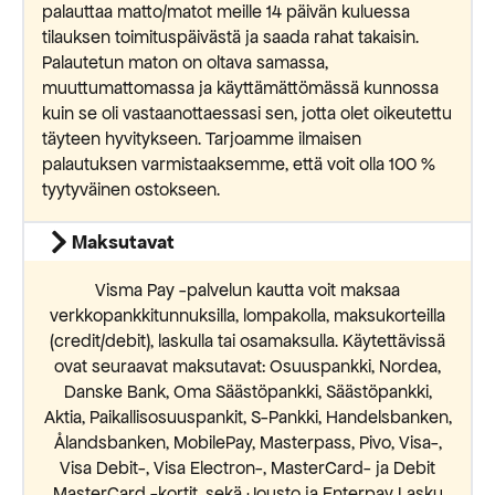
palauttaa matto/matot meille 14 päivän kuluessa
tilauksen toimituspäivästä ja saada rahat takaisin.
Palautetun maton on oltava samassa,
muuttumattomassa ja käyttämättömässä kunnossa
kuin se oli vastaanottaessasi sen, jotta olet oikeutettu
täyteen hyvitykseen. Tarjoamme ilmaisen
palautuksen varmistaaksemme, että voit olla 100 %
tyytyväinen ostokseen.
Maksutavat
Visma Pay -palvelun kautta voit maksaa
verkkopankkitunnuksilla, lompakolla, maksukorteilla
(credit/debit), laskulla tai osamaksulla. Käytettävissä
ovat seuraavat maksutavat: Osuuspankki, Nordea,
Danske Bank, Oma Säästöpankki, Säästöpankki,
Aktia, Paikallisosuuspankit, S-Pankki, Handelsbanken,
Ålandsbanken, MobilePay, Masterpass, Pivo, Visa-,
Visa Debit-, Visa Electron-, MasterCard- ja Debit
MasterCard -kortit, sekä Jousto ja Enterpay Lasku