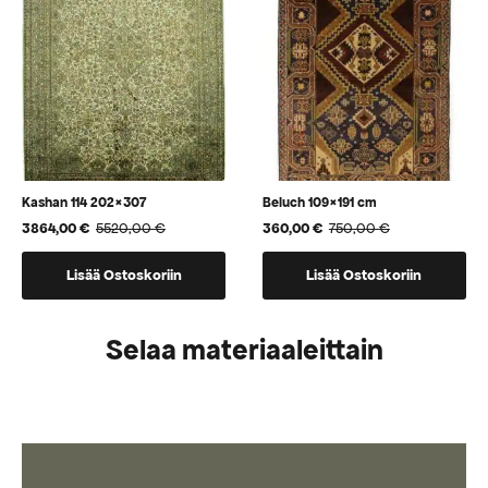
Kashan 114 202×307
Beluch 109×191 cm
3864,00
€
5520,00
€
360,00
€
750,00
€
Alkuperäinen
Nykyinen
Alkuperäinen
Nykyinen
hinta
hinta
hinta
hinta
oli:
on:
oli:
on:
Lisää Ostoskoriin
Lisää Ostoskoriin
5520,00 €.
3864,00 €.
750,00 €.
360,00 €.
Selaa materiaaleittain