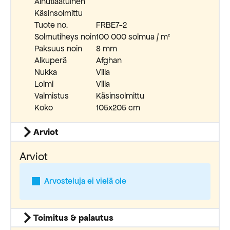
Ainutlaatuinen
Käsinsolmittu
Tuote no.
FRBE7-2
Solmutiheys noin
100 000 solmua / m²
Paksuus noin
8 mm
Alkuperä
Afghan
Nukka
Villa
Loimi
Villa
Valmistus
Käsinsolmittu
Koko
105x205 cm
Arviot
Arviot
Arvosteluja ei vielä ole
Toimitus & palautus