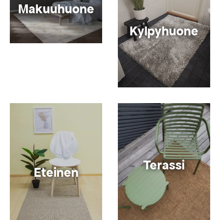
Makuuhuone
Kylpyhuone
Terassi
Eteinen