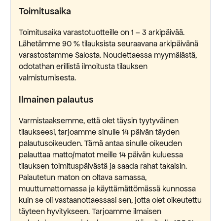
Toimitusaika
Toimitusaika varastotuotteille on 1 – 3 arkipäivää.
Lähetämme 90 % tilauksista seuraavana arkipäivänä
varastostamme Salosta. Noudettaessa myymälästä,
odotathan erillistä ilmoitusta tilauksen
valmistumisesta.
Ilmainen palautus
Varmistaaksemme, että olet täysin tyytyväinen
tilaukseesi, tarjoamme sinulle 14 päivän täyden
palautusoikeuden. Tämä antaa sinulle oikeuden
palauttaa matto/matot meille 14 päivän kuluessa
tilauksen toimituspäivästä ja saada rahat takaisin.
Palautetun maton on oltava samassa,
muuttumattomassa ja käyttämättömässä kunnossa
kuin se oli vastaanottaessasi sen, jotta olet oikeutettu
täyteen hyvitykseen. Tarjoamme ilmaisen