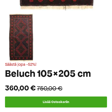
Säästä jopa -52%!
Beluch 105×205 cm
360,00
€
750,00
€
Alkuperäinen
Nykyinen
hinta
hinta
Lisää Ostoskoriin
oli:
on: