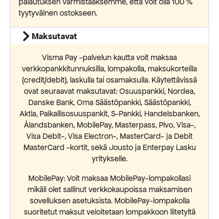
palautuksen varmistaaksemme, että voit olla 100 %
tyytyväinen ostokseen.
Maksutavat
Visma Pay -palvelun kautta voit maksaa
verkkopankkitunnuksilla, lompakolla, maksukorteilla
(credit/debit), laskulla tai osamaksulla. Käytettävissä
ovat seuraavat maksutavat: Osuuspankki, Nordea,
Danske Bank, Oma Säästöpankki, Säästöpankki,
Aktia, Paikallisosuuspankit, S-Pankki, Handelsbanken,
Ålandsbanken, MobilePay, Masterpass, Pivo, Visa-,
Visa Debit-, Visa Electron-, MasterCard- ja Debit
MasterCard -kortit, sekä Jousto ja Enterpay Lasku
yritykselle.
MobilePay: Voit maksaa MobilePay-lompakollasi
mikäli olet sallinut verkkokaupoissa maksamisen
sovelluksen asetuksista. MobilePay-lompakolla
suoritetut maksut veloitetaan lompakkoon liitetyltä