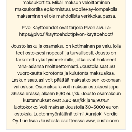
maksukortilta. Mikäli maksun veloittaminen
maksukortilta epäonnistuu, MobilePay-lompakolla
maksaminen ei ole mahdollista verkkokaupassa.
Pivo: Käyttöehdot ovat tarjolla Pivon sivuilla:
https://pivo.fi/kayttoehdot/pivon-kayttoehdot/
Jousto lasku ja osamaksu on kotimainen palvelu, jolla
teet ostoksesi nopeasti ja turvallisesti. Jousto on
tarkoitettu yksityishenkilöille, jotka ovat hoitaneet
raha-asiansa moitteettomasti. Joustolla saat 30
vuorokautta korotonta ja kulutonta maksuaikaa.
Laskun saatuasi voit päättää maksatko sen kokonaan
vai osissa. Osamaksulla voit maksaa ostoksesi jopa
36:ssa erässä, alkaen 9,90 eur/kk. Jousto osamaksun
kustannukset ovat 3,90 eur/kk ja 19,90%:n
luottokorko. Voit maksaa Joustolla 30–3000 euron
ostoksia. Luotonmyöntäjänä toimii Aurajoki Nordic
Oy. Lue lisää Joustosta osoitteessa www.jousto.com.