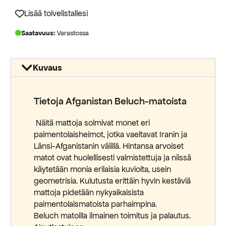
750,00 €.
360,00 €.
Lisää toivelistallesi
Saatavuus:
Varastossa
Kuvaus
Tietoja Afganistan Beluch-matoista
Näitä mattoja solmivat monet eri
paimentolaisheimot, jotka vaeltavat Iranin ja
Länsi-Afganistanin välillä. Hintansa arvoiset
matot ovat huolellisesti valmistettuja ja niissä
käytetään monia erilaisia kuvioita, usein
geometrisia. Kulutusta erittäin hyvin kestäviä
mattoja pidetään nykyaikaisista
paimentolaismatoista parhaimpina.
Beluch matoilla ilmainen toimitus ja palautus.