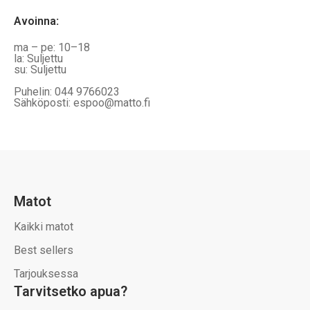
Avoinna
:
ma – pe: 10–18
la: Suljettu
su: Suljettu
Puhelin: 044 9766023
Sähköposti: espoo@matto.fi
Matot
Kaikki matot
Best sellers
Tarjouksessa
Tarvitsetko apua?