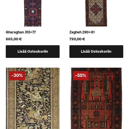
Gharaghan 313×77
Zagheh 290×81
665,00
€
790,00
€
Lisää Ostoskoriin
Lisää Ostoskoriin
-30%
-55%