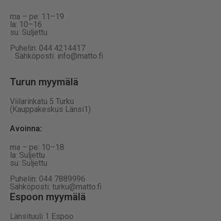
ma – pe: 11–19
la: 10–16
su: Suljettu
Puhelin: 044 4214417
Sähköposti: info@matto.fi
Turun myymälä
Viilarinkatu 5 Turku
(Kauppakeskus Länsi1)
Avoinna
:
ma – pe: 10–18
la: Suljettu
su: Suljettu
Puhelin: 044 7889996
Sähköposti: turku@matto.fi
Espoon myymälä
Länsituuli 1 Espoo