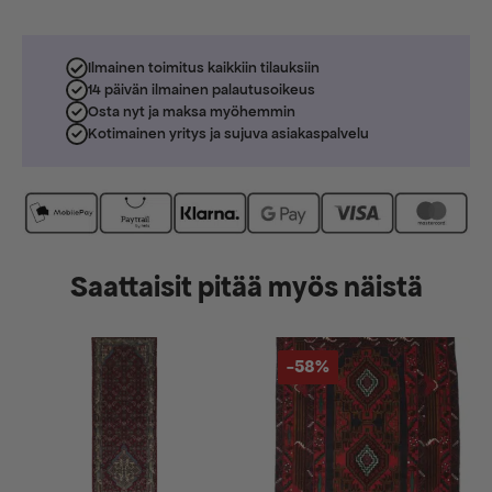
Ilmainen toimitus kaikkiin tilauksiin
14 päivän ilmainen palautusoikeus
Osta nyt ja maksa myöhemmin
Kotimainen yritys ja sujuva asiakaspalvelu
Saattaisit pitää myös näistä
-58%