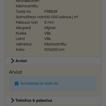
Ainutlaatuinen
Käsinsolmittu
Tuote no.
FRBE28
Solmutiheys noin
100 000 solmua / m²
Paksuus noin
8 mm
Alkuperä
Afghan
Nukka
Villa
Loimi
Villa
Valmistus
Käsinsolmittu
Koko
107x200 cm
Arviot
Arviot
Arvosteluja ei vielä ole
Toimitus & palautus