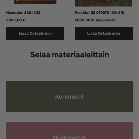
Hamedan 289×208
Pustidar 55 079970 156×216
2009,00
€
2099,00
€
2999,00
€
Alkuperäinen
Nykyinen
hinta
hinta
oli:
on:
Lisää Ostoskoriin
Lisää Ostoskoriin
2999,00 €.
2099,00 €.
Selaa materiaaleittain
Kuramatot
Nukkamatot