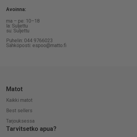
Avoinna
:
ma – pe: 10–18
la: Suljettu
su: Suljettu
Puhelin: 044 9766023
Sähköposti: espoo@matto.fi
Matot
Kaikki matot
Best sellers
Tarjouksessa
Tarvitsetko apua?