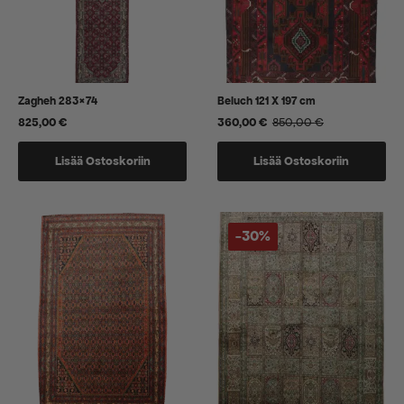
Zagheh 283×74
Beluch 121 X 197 cm
825,00
€
360,00
€
850,00
€
Alkuperäinen
Nykyinen
hinta
hinta
oli:
on:
Lisää Ostoskoriin
Lisää Ostoskoriin
850,00 €.
360,00 €.
-30%