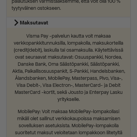
palautuksen varmistaaksemme, että voit olla 100 %
tyytyväinen ostokseen.
Maksutavat
Visma Pay -palvelun kautta voit maksaa
verkkopankkitunnuksilla, lompakolla, maksukorteilla
(credit/debit), laskulla tai osamaksulla. Käytettävissä
ovat seuraavat maksutavat: Osuuspankki, Nordea,
Danske Bank, Oma Säästöpankki, Säästöpankki,
Aktia, Paikallisosuuspankit, S-Pankki, Handelsbanken,
Ålandsbanken, MobilePay, Masterpass, Pivo, Visa-,
Visa Debit-, Visa Electron-, MasterCard- ja Debit
MasterCard -kortit, sekä Jousto ja Enterpay Lasku
yritykselle.
MobilePay: Voit maksaa MobilePay-lompakollasi
mikäli olet sallinut verkkokaupoissa maksamisen
sovelluksen asetuksista. MobilePay-lompakolla
suoritetut maksut veloitetaan lompakkoon liitetyltä