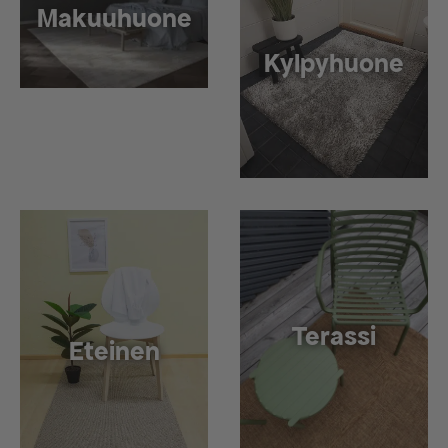
Makuuhuone
Kylpyhuone
Terassi
Eteinen