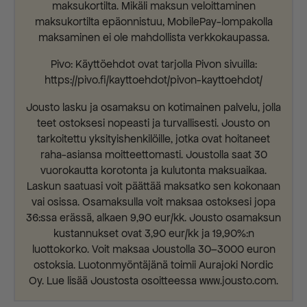
maksukortilta. Mikäli maksun veloittaminen
maksukortilta epäonnistuu, MobilePay-lompakolla
maksaminen ei ole mahdollista verkkokaupassa.
Pivo: Käyttöehdot ovat tarjolla Pivon sivuilla:
https://pivo.fi/kayttoehdot/pivon-kayttoehdot/
Jousto lasku ja osamaksu on kotimainen palvelu, jolla
teet ostoksesi nopeasti ja turvallisesti. Jousto on
tarkoitettu yksityishenkilöille, jotka ovat hoitaneet
raha-asiansa moitteettomasti. Joustolla saat 30
vuorokautta korotonta ja kulutonta maksuaikaa.
Laskun saatuasi voit päättää maksatko sen kokonaan
vai osissa. Osamaksulla voit maksaa ostoksesi jopa
36:ssa erässä, alkaen 9,90 eur/kk. Jousto osamaksun
kustannukset ovat 3,90 eur/kk ja 19,90%:n
luottokorko. Voit maksaa Joustolla 30–3000 euron
ostoksia. Luotonmyöntäjänä toimii Aurajoki Nordic
Oy. Lue lisää Joustosta osoitteessa www.jousto.com.