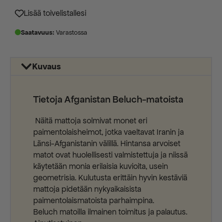
750,00 €.
360,00 €.
Lisää toivelistallesi
Saatavuus:
Varastossa
Kuvaus
Tietoja Afganistan Beluch-matoista
Näitä mattoja solmivat monet eri
paimentolaisheimot, jotka vaeltavat Iranin ja
Länsi-Afganistanin välillä. Hintansa arvoiset
matot ovat huolellisesti valmistettuja ja niissä
käytetään monia erilaisia kuvioita, usein
geometrisia. Kulutusta erittäin hyvin kestäviä
mattoja pidetään nykyaikaisista
paimentolaismatoista parhaimpina.
Beluch matoilla ilmainen toimitus ja palautus.