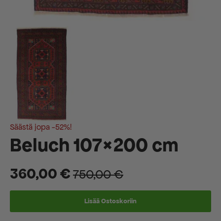
Säästä jopa -52%!
Beluch 107×200 cm
360,00
€
750,00
€
Alkuperäinen
Nykyinen
hinta
hinta
Lisää Ostoskoriin
oli:
on: