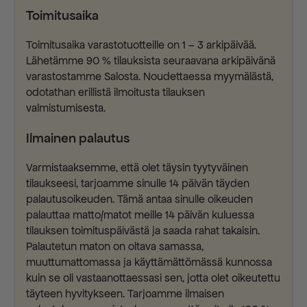
Toimitusaika
Toimitusaika varastotuotteille on 1 – 3 arkipäivää.
Lähetämme 90 % tilauksista seuraavana arkipäivänä
varastostamme Salosta. Noudettaessa myymälästä,
odotathan erillistä ilmoitusta tilauksen
valmistumisesta.
Ilmainen palautus
Varmistaaksemme, että olet täysin tyytyväinen
tilaukseesi, tarjoamme sinulle 14 päivän täyden
palautusoikeuden. Tämä antaa sinulle oikeuden
palauttaa matto/matot meille 14 päivän kuluessa
tilauksen toimituspäivästä ja saada rahat takaisin.
Palautetun maton on oltava samassa,
muuttumattomassa ja käyttämättömässä kunnossa
kuin se oli vastaanottaessasi sen, jotta olet oikeutettu
täyteen hyvitykseen. Tarjoamme ilmaisen