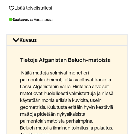
850,00 €.
360,00 €.
Lisää toivelistallesi
Saatavuus:
Varastossa
Kuvaus
Tietoja Afganistan Beluch-matoista
Näitä mattoja solmivat monet eri
paimentolaisheimot, jotka vaeltavat Iranin ja
Länsi-Afganistanin välillä. Hintansa arvoiset
matot ovat huolellisesti valmistettuja ja niissä
käytetään monia erilaisia kuvioita, usein
geometrisia. Kulutusta erittäin hyvin kestäviä
mattoja pidetään nykyaikaisista
paimentolaismatoista parhaimpina.
Beluch matoilla ilmainen toimitus ja palautus.