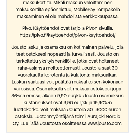
maksukortilta. Mikäli maksun veloittaminen
maksukortilta epäonnistuu, MobilePay-lompakolla
maksaminen ei ole mahdollista verkkokaupassa.
Pivo: Käyttöehdot ovat tarjolla Pivon sivuilla:
https://pivo.fi/kayttoehdot/pivon-kayttoehdot/
Jousto lasku ja osamaksu on kotimainen palvelu, jolla
teet ostoksesi nopeasti ja turvallisesti. Jousto on
tarkoitettu yksityishenkilöille, jotka ovat hoitaneet
raha-asiansa moitteettomasti. Joustolla saat 30
vuorokautta korotonta ja kulutonta maksuaikaa.
Laskun saatuasi voit päättää maksatko sen kokonaan
vai osissa. Osamaksulla voit maksaa ostoksesi jopa
36:ssa erässä, alkaen 9,90 eur/kk. Jousto osamaksun
kustannukset ovat 3,90 eur/kk ja 19,90%:n
luottokorko. Voit maksaa Joustolla 30–3000 euron
ostoksia. Luotonmyöntäjänä toimii Aurajoki Nordic
Oy. Lue lisää Joustosta osoitteessa www.jousto.com.