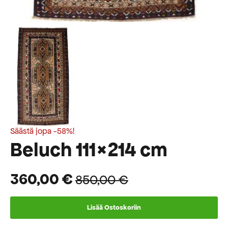
Säästä jopa -58%!
Beluch 111×214 cm
360,00
€
850,00
€
Alkuperäinen
Nykyinen
hinta
hinta
Lisää Ostoskoriin
oli:
on: