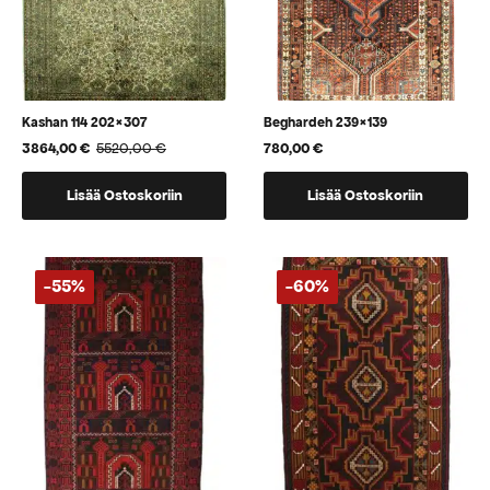
Kashan 114 202×307
Beghardeh 239×139
3864,00
€
5520,00
€
780,00
€
Alkuperäinen
Nykyinen
hinta
hinta
oli:
on:
Lisää Ostoskoriin
Lisää Ostoskoriin
5520,00 €.
3864,00 €.
-55%
-60%