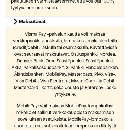
palautuksen varmistaaksemme, että voit olla 100 %
tyytyväinen ostokseen.
Maksutavat
Visma Pay -palvelun kautta voit maksaa
verkkopankkitunnuksilla, lompakolla, maksukorteilla
(credit/debit), laskulla tai osamaksulla. Käytettävissä
ovat seuraavat maksutavat: Osuuspankki, Nordea,
Danske Bank, Oma Säästöpankki, Säästöpankki,
Aktia, Paikallisosuuspankit, S-Pankki, Handelsbanken,
Ålandsbanken, MobilePay, Masterpass, Pivo, Visa-,
Visa Debit-, Visa Electron-, MasterCard- ja Debit
MasterCard -kortit, sekä Jousto ja Enterpay Lasku
yritykselle.
MobilePay: Voit maksaa MobilePay-lompakollasi
mikäli olet sallinut verkkokaupoissa maksamisen
sovelluksen asetuksista. MobilePay-lompakolla
suoritetut maksut veloitetaan lompakkoon liitetyltä