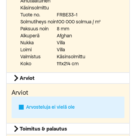
Ainutlaatuinen
Käsinsolmittu
Tuote no.
FRBE33-1
Solmutiheys noin
100 000 solmua / m²
Paksuus noin
8 mm
Alkuperä
Afghan
Nukka
Villa
Loimi
Villa
Valmistus
Käsinsolmittu
Koko
111x214 cm
Arviot
Arviot
Arvosteluja ei vielä ole
Toimitus & palautus