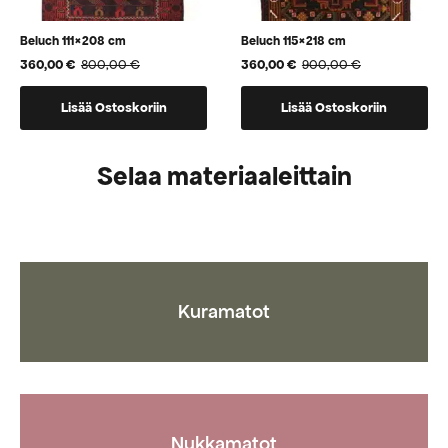
Beluch 111×208 cm
Beluch 115×218 cm
360,00
€
800,00
€
360,00
€
900,00
€
Alkuperäinen
Nykyinen
Alkuperäinen
Nykyinen
hinta
hinta
hinta
hinta
oli:
on:
oli:
on:
Lisää Ostoskoriin
Lisää Ostoskoriin
800,00 €.
360,00 €.
900,00 €.
360,00 €.
Selaa materiaaleittain
Kuramatot
Nukkamatot