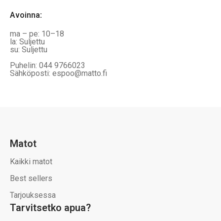
Avoinna
:
ma – pe: 10–18
la: Suljettu
su: Suljettu
Puhelin: 044 9766023
Sähköposti: espoo@matto.fi
Matot
Kaikki matot
Best sellers
Tarjouksessa
Tarvitsetko apua?