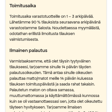
Toimitusaika
Toimitusaika varastotuotteille on 1 – 3 arkipäivää.
Lähetämme 90 % tilauksista seuraavana arkipäivänä
varastostamme Salosta. Noudettaessa myymälästä,
odotathan erillistä ilmoitusta tilauksen
valmistumisesta.
Ilmainen palautus
Varmistaaksemme, että olet täysin tyytyväinen
tilaukseesi, tarjoamme sinulle 14 päivän täyden
palautusoikeuden. Tämä antaa sinulle oikeuden
palauttaa matto/matot meille 14 päivän kuluessa
tilauksen toimituspäivästä ja saada rahat takaisin.
Palautetun maton on oltava samassa,
muuttumattomassa ja käyttämättömässä kunnossa
kuin se oli vastaanottaessasi sen, jotta olet oikeutettu
täyteen hyvitykseen. Tarjoamme ilmaisen