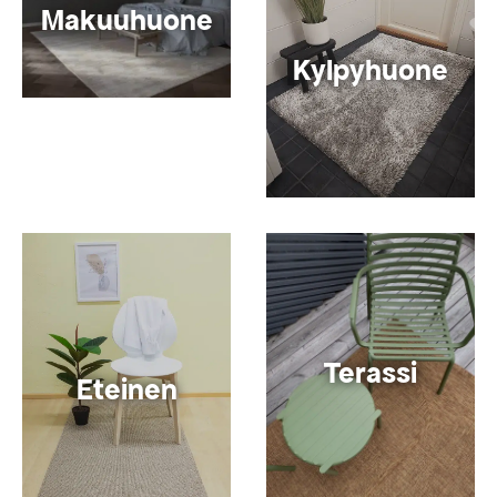
Makuuhuone
Kylpyhuone
Terassi
Eteinen