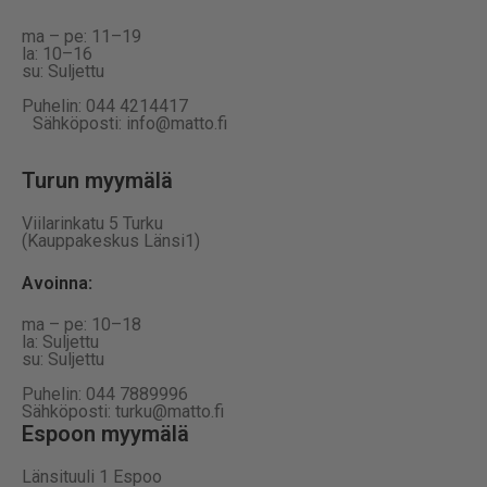
ma – pe: 11–19
la: 10–16
su: Suljettu
Puhelin: 044 4214417
Sähköposti: info@matto.fi
Turun myymälä
Viilarinkatu 5 Turku
(Kauppakeskus Länsi1)
Avoinna
:
ma – pe: 10–18
la: Suljettu
su: Suljettu
Puhelin: 044 7889996
Sähköposti: turku@matto.fi
Espoon myymälä
Länsituuli 1 Espoo