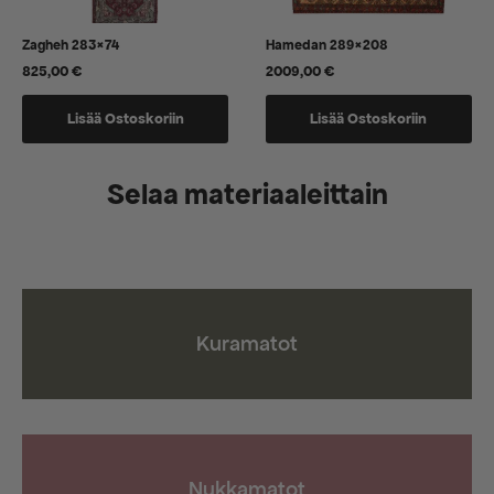
Zagheh 283×74
Hamedan 289×208
825,00
€
2009,00
€
Lisää Ostoskoriin
Lisää Ostoskoriin
Selaa materiaaleittain
Kuramatot
Nukkamatot