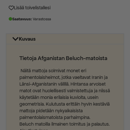
750,00 €.
360,00 €.
Lisää toivelistallesi
Saatavuus:
Varastossa
Kuvaus
Tietoja Afganistan Beluch-matoista
Näitä mattoja solmivat monet eri
paimentolaisheimot, jotka vaeltavat Iranin ja
Länsi-Afganistanin välillä. Hintansa arvoiset
matot ovat huolellisesti valmistettuja ja niissä
käytetään monia erilaisia kuvioita, usein
geometrisia. Kulutusta erittäin hyvin kestäviä
mattoja pidetään nykyaikaisista
paimentolaismatoista parhaimpina.
Beluch matoilla ilmainen toimitus ja palautus.