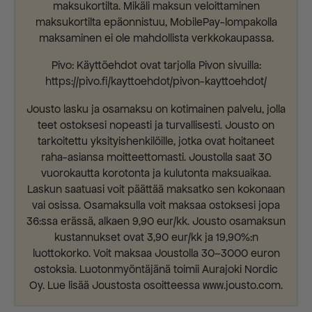
maksukortilta. Mikäli maksun veloittaminen
maksukortilta epäonnistuu, MobilePay-lompakolla
maksaminen ei ole mahdollista verkkokaupassa.
Pivo: Käyttöehdot ovat tarjolla Pivon sivuilla:
https://pivo.fi/kayttoehdot/pivon-kayttoehdot/
Jousto lasku ja osamaksu on kotimainen palvelu, jolla
teet ostoksesi nopeasti ja turvallisesti. Jousto on
tarkoitettu yksityishenkilöille, jotka ovat hoitaneet
raha-asiansa moitteettomasti. Joustolla saat 30
vuorokautta korotonta ja kulutonta maksuaikaa.
Laskun saatuasi voit päättää maksatko sen kokonaan
vai osissa. Osamaksulla voit maksaa ostoksesi jopa
36:ssa erässä, alkaen 9,90 eur/kk. Jousto osamaksun
kustannukset ovat 3,90 eur/kk ja 19,90%:n
luottokorko. Voit maksaa Joustolla 30–3000 euron
ostoksia. Luotonmyöntäjänä toimii Aurajoki Nordic
Oy. Lue lisää Joustosta osoitteessa www.jousto.com.