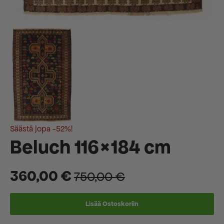
Säästä jopa -52%!
Beluch 116×184 cm
360,00
€
750,00
€
Alkuperäinen
Nykyinen
hinta
hinta
Lisää Ostoskoriin
oli:
on: