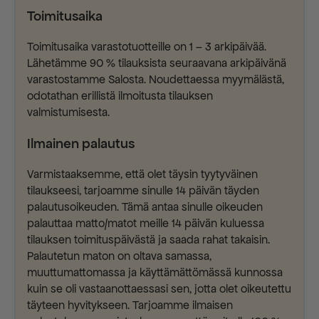
Toimitusaika
Toimitusaika varastotuotteille on 1 – 3 arkipäivää.
Lähetämme 90 % tilauksista seuraavana arkipäivänä
varastostamme Salosta. Noudettaessa myymälästä,
odotathan erillistä ilmoitusta tilauksen
valmistumisesta.
Ilmainen palautus
Varmistaaksemme, että olet täysin tyytyväinen
tilaukseesi, tarjoamme sinulle 14 päivän täyden
palautusoikeuden. Tämä antaa sinulle oikeuden
palauttaa matto/matot meille 14 päivän kuluessa
tilauksen toimituspäivästä ja saada rahat takaisin.
Palautetun maton on oltava samassa,
muuttumattomassa ja käyttämättömässä kunnossa
kuin se oli vastaanottaessasi sen, jotta olet oikeutettu
täyteen hyvitykseen. Tarjoamme ilmaisen