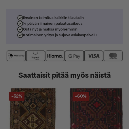
Ilmainen toimitus kaikkiin tilauksiin
14 päivän ilmainen palautusoikeus
Osta nyt ja maksa myöhemmin
Kotimainen yritys ja sujuva asiakaspalvelu
Saattaisit pitää myös näistä
-52%
-60%