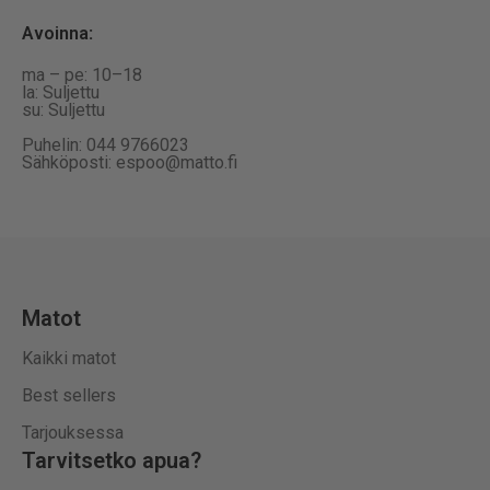
Avoinna
:
ma – pe: 10–18
la: Suljettu
su: Suljettu
Puhelin: 044 9766023
Sähköposti: espoo@matto.fi
Matot
Kaikki matot
Best sellers
Tarjouksessa
Tarvitsetko apua?