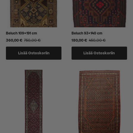
Beluch 109×191 cm
Beluch 93×140 cm
360,00
€
750,00
€
180,00
€
450,00
€
Alkuperäinen
Nykyinen
Alkuperäinen
Nykyinen
hinta
hinta
hinta
hinta
oli:
on:
oli:
on:
Lisää Ostoskoriin
Lisää Ostoskoriin
750,00 €.
360,00 €.
450,00 €.
180,00 €.