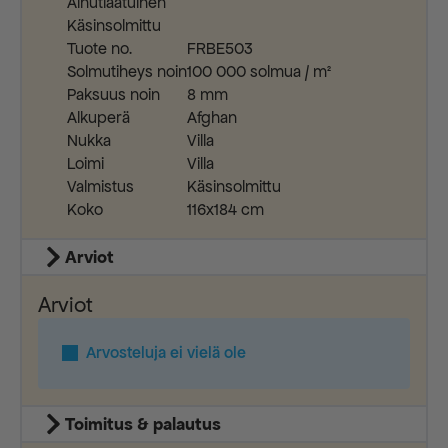
Ainutlaatuinen
Käsinsolmittu
Tuote no.
FRBE503
Solmutiheys noin
100 000 solmua / m²
Paksuus noin
8 mm
Alkuperä
Afghan
Nukka
Villa
Loimi
Villa
Valmistus
Käsinsolmittu
Koko
116x184 cm
Arviot
Arviot
Arvosteluja ei vielä ole
Toimitus & palautus