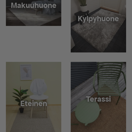
Makuuhuone
Kylpyhuone
Terassi
Eteinen