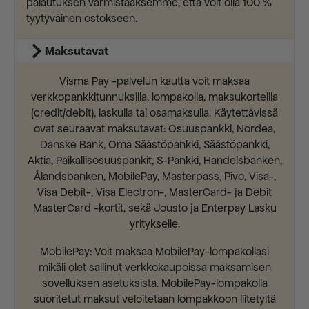
palautuksen varmistaaksemme, että voit olla 100 %
tyytyväinen ostokseen.
Maksutavat
Visma Pay -palvelun kautta voit maksaa
verkkopankkitunnuksilla, lompakolla, maksukorteilla
(credit/debit), laskulla tai osamaksulla. Käytettävissä
ovat seuraavat maksutavat: Osuuspankki, Nordea,
Danske Bank, Oma Säästöpankki, Säästöpankki,
Aktia, Paikallisosuuspankit, S-Pankki, Handelsbanken,
Ålandsbanken, MobilePay, Masterpass, Pivo, Visa-,
Visa Debit-, Visa Electron-, MasterCard- ja Debit
MasterCard -kortit, sekä Jousto ja Enterpay Lasku
yritykselle.
MobilePay: Voit maksaa MobilePay-lompakollasi
mikäli olet sallinut verkkokaupoissa maksamisen
sovelluksen asetuksista. MobilePay-lompakolla
suoritetut maksut veloitetaan lompakkoon liitetyltä