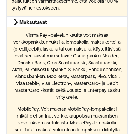
palautuksen varmistaaksemme, että voit olla 100 %
tyytyväinen ostokseen.
Maksutavat
Visma Pay -palvelun kautta voit maksaa
verkkopankkitunnuksilla, lompakolla, maksukorteilla
(credit/debit), laskulla tai osamaksulla. Käytettävissä
ovat seuraavat maksutavat: Osuuspankki, Nordea,
Danske Bank, Oma Säästöpankki, Säästöpankki,
Aktia, Paikallisosuuspankit, S-Pankki, Handelsbanken,
Ålandsbanken, MobilePay, Masterpass, Pivo, Visa-,
Visa Debit-, Visa Electron-, MasterCard- ja Debit
MasterCard -kortit, sekä Jousto ja Enterpay Lasku
yritykselle.
MobilePay: Voit maksaa MobilePay-lompakollasi
mikäli olet sallinut verkkokaupoissa maksamisen
sovelluksen asetuksista. MobilePay-lompakolla
suoritetut maksut veloitetaan lompakkoon liitetyltä