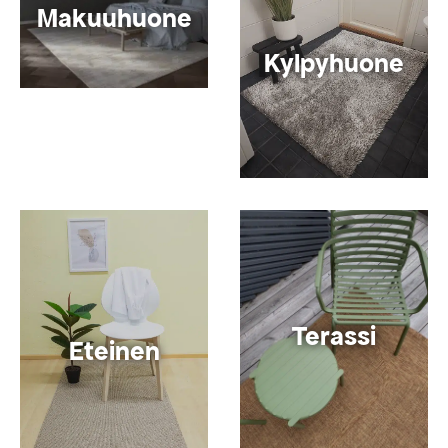
Makuuhuone
Kylpyhuone
Terassi
Eteinen