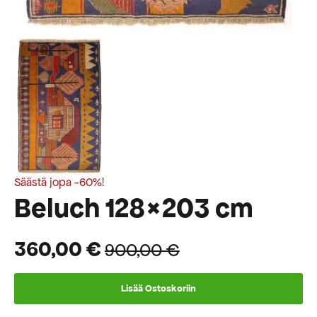
Säästä jopa -60%!
Beluch 128×203 cm
360,00
€
900,00
€
Alkuperäinen
Nykyinen
hinta
hinta
Lisää Ostoskoriin
oli:
on: