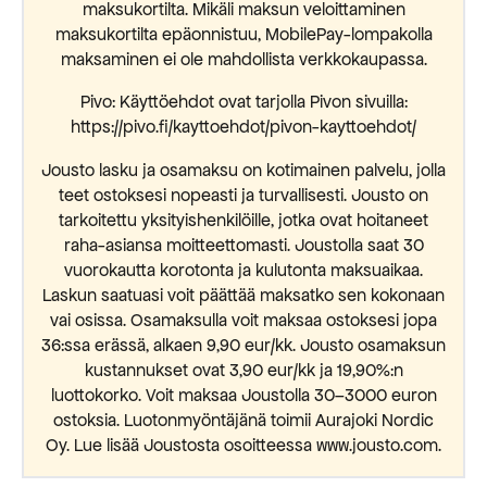
maksukortilta. Mikäli maksun veloittaminen
maksukortilta epäonnistuu, MobilePay-lompakolla
maksaminen ei ole mahdollista verkkokaupassa.
Pivo: Käyttöehdot ovat tarjolla Pivon sivuilla:
https://pivo.fi/kayttoehdot/pivon-kayttoehdot/
Jousto lasku ja osamaksu on kotimainen palvelu, jolla
teet ostoksesi nopeasti ja turvallisesti. Jousto on
tarkoitettu yksityishenkilöille, jotka ovat hoitaneet
raha-asiansa moitteettomasti. Joustolla saat 30
vuorokautta korotonta ja kulutonta maksuaikaa.
Laskun saatuasi voit päättää maksatko sen kokonaan
vai osissa. Osamaksulla voit maksaa ostoksesi jopa
36:ssa erässä, alkaen 9,90 eur/kk. Jousto osamaksun
kustannukset ovat 3,90 eur/kk ja 19,90%:n
luottokorko. Voit maksaa Joustolla 30–3000 euron
ostoksia. Luotonmyöntäjänä toimii Aurajoki Nordic
Oy. Lue lisää Joustosta osoitteessa www.jousto.com.