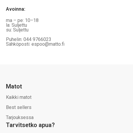
Avoinna
:
ma – pe: 10–18
la: Suljettu
su: Suljettu
Puhelin: 044 9766023
Sähköposti: espoo@matto.fi
Matot
Kaikki matot
Best sellers
Tarjouksessa
Tarvitsetko apua?