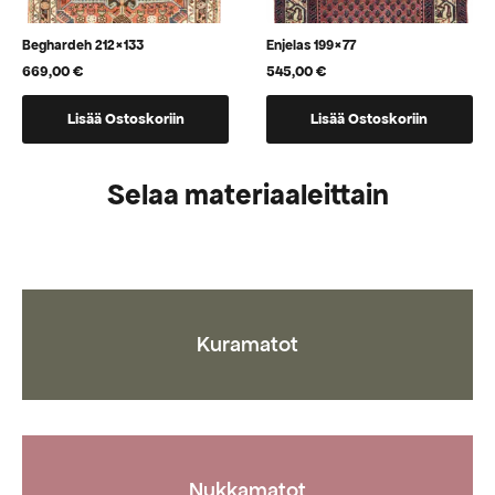
Beghardeh 212×133
Enjelas 199×77
669,00
€
545,00
€
Lisää Ostoskoriin
Lisää Ostoskoriin
Selaa materiaaleittain
Kuramatot
Nukkamatot