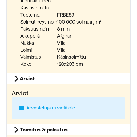
Ainutlaatuinen
Käsinsolmittu
Tuote no.
FRBE89
Solmutiheys noin
100 000 solmua / m²
Paksuus noin
8 mm
Alkuperä
Afghan
Nukka
Villa
Loimi
Villa
Valmistus
Käsinsolmittu
Koko
128x203 cm
Arviot
Arviot
Arvosteluja ei vielä ole
Toimitus & palautus