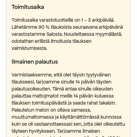
Toimitusaika
Toimitusaika varastotuotteille on 1 – 3 arkipäivää.
Lähetämme 90 % tilauksista seuraavana arkipäivänä
varastostamme Salosta. Noudettaessa myymälästä,
odotathan erillistä ilmoitusta tilauksen
valmistumisesta.
Ilmainen palautus
Varmistaaksemme, että olet täysin tyytyväinen
tilaukseesi, tarjoamme sinulle 14 päivän täyden
palautusoikeuden. Tämä antaa sinulle oikeuden
palauttaa matto/matot meille 14 päivän kuluessa
tilauksen toimituspäivästä ja saada rahat takaisin.
Palautetun maton on oltava samassa,
muuttumattomassa ja käyttämättömässä kunnossa
kuin se oli vastaanottaessasi sen, jotta olet oikeutettu
täyteen hyvitykseen. Tarjoamme ilmaisen