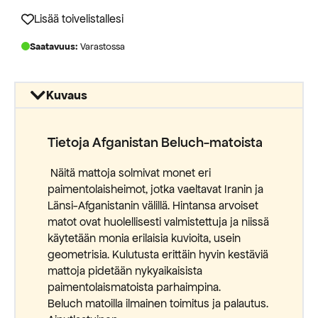
900,00 €.
360,00 €.
Lisää toivelistallesi
Saatavuus:
Varastossa
Kuvaus
Tietoja Afganistan Beluch-matoista
Näitä mattoja solmivat monet eri
paimentolaisheimot, jotka vaeltavat Iranin ja
Länsi-Afganistanin välillä. Hintansa arvoiset
matot ovat huolellisesti valmistettuja ja niissä
käytetään monia erilaisia kuvioita, usein
geometrisia. Kulutusta erittäin hyvin kestäviä
mattoja pidetään nykyaikaisista
paimentolaismatoista parhaimpina.
Beluch matoilla ilmainen toimitus ja palautus.