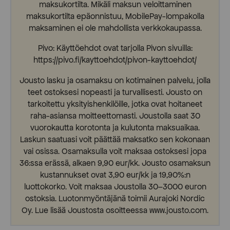
maksukortilta. Mikäli maksun veloittaminen
maksukortilta epäonnistuu, MobilePay-lompakolla
maksaminen ei ole mahdollista verkkokaupassa.
Pivo: Käyttöehdot ovat tarjolla Pivon sivuilla:
https://pivo.fi/kayttoehdot/pivon-kayttoehdot/
Jousto lasku ja osamaksu on kotimainen palvelu, jolla
teet ostoksesi nopeasti ja turvallisesti. Jousto on
tarkoitettu yksityishenkilöille, jotka ovat hoitaneet
raha-asiansa moitteettomasti. Joustolla saat 30
vuorokautta korotonta ja kulutonta maksuaikaa.
Laskun saatuasi voit päättää maksatko sen kokonaan
vai osissa. Osamaksulla voit maksaa ostoksesi jopa
36:ssa erässä, alkaen 9,90 eur/kk. Jousto osamaksun
kustannukset ovat 3,90 eur/kk ja 19,90%:n
luottokorko. Voit maksaa Joustolla 30–3000 euron
ostoksia. Luotonmyöntäjänä toimii Aurajoki Nordic
Oy. Lue lisää Joustosta osoitteessa www.jousto.com.