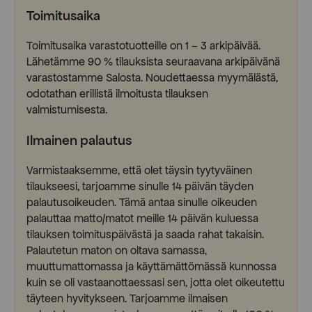
Toimitusaika
Toimitusaika varastotuotteille on 1 – 3 arkipäivää.
Lähetämme 90 % tilauksista seuraavana arkipäivänä
varastostamme Salosta. Noudettaessa myymälästä,
odotathan erillistä ilmoitusta tilauksen
valmistumisesta.
Ilmainen palautus
Varmistaaksemme, että olet täysin tyytyväinen
tilaukseesi, tarjoamme sinulle 14 päivän täyden
palautusoikeuden. Tämä antaa sinulle oikeuden
palauttaa matto/matot meille 14 päivän kuluessa
tilauksen toimituspäivästä ja saada rahat takaisin.
Palautetun maton on oltava samassa,
muuttumattomassa ja käyttämättömässä kunnossa
kuin se oli vastaanottaessasi sen, jotta olet oikeutettu
täyteen hyvitykseen. Tarjoamme ilmaisen