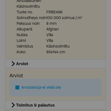
Ainutlaatuinen
Käsinsolmittu
Tuote no.
FRBE496
Solmutiheys noin
100 000 solmua / m²
Paksuus noin
8 mm
Alkuperä
Afghan
Nukka
Villa
Loimi
Villa
Valmistus
Käsinsolmittu
Koko
85x144 cm
Arviot
Arviot
Arvosteluja ei vielä ole
Toimitus & palautus