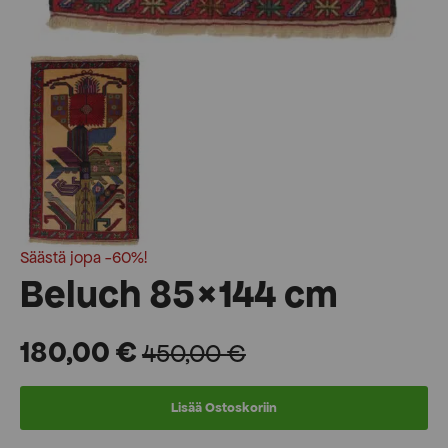
Säästä jopa -60%!
Beluch 85×144 cm
180,00
€
450,00
€
Alkuperäinen
Nykyinen
hinta
hinta
Lisää Ostoskoriin
oli:
on: