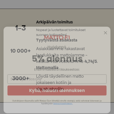
Arkipäivän toimitus
1-3
Nopeat ja luotettavat toimitukset
suoraan kotiovellesi
Tyytyväistä asiakasta
Hyödynnä
Asiakkaamme rakastavat
10 000+
5% alennus
laadukkaita mattojamme -
keskiarvoarvostelumme
4,74/5
.
Ensimmäisestä tilauksestasi.
Mattomallia
Löydä täydellinen matto
3000+
jokaiseen kotiin ja
Kyllä, haluan alennuksen
sisustustyyliin.
Uutiskirjeen tilaamalla sallit Maripa Oy:n lähettää sinulle viestejä, sekä vahvistat lukeneesi ja
hyväksyvän
tietosuojaselosteen.