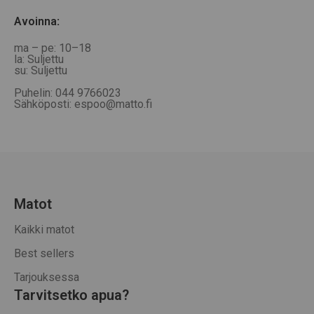
Avoinna
:
ma – pe: 10–18
la: Suljettu
su: Suljettu
Puhelin: 044 9766023
Sähköposti: espoo@matto.fi
Matot
Kaikki matot
Best sellers
Tarjouksessa
Tarvitsetko apua?