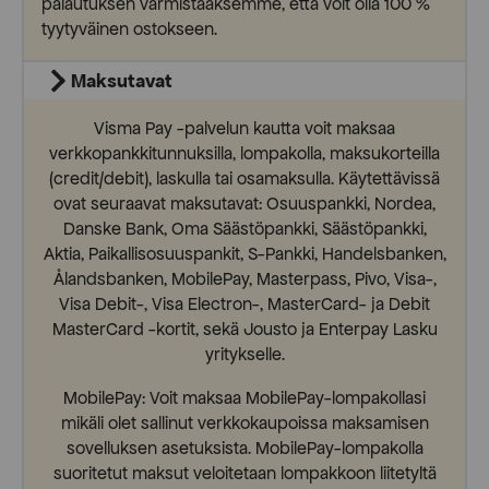
palautuksen varmistaaksemme, että voit olla 100 %
tyytyväinen ostokseen.
Maksutavat
Visma Pay -palvelun kautta voit maksaa
verkkopankkitunnuksilla, lompakolla, maksukorteilla
(credit/debit), laskulla tai osamaksulla. Käytettävissä
ovat seuraavat maksutavat: Osuuspankki, Nordea,
Danske Bank, Oma Säästöpankki, Säästöpankki,
Aktia, Paikallisosuuspankit, S-Pankki, Handelsbanken,
Ålandsbanken, MobilePay, Masterpass, Pivo, Visa-,
Visa Debit-, Visa Electron-, MasterCard- ja Debit
MasterCard -kortit, sekä Jousto ja Enterpay Lasku
yritykselle.
MobilePay: Voit maksaa MobilePay-lompakollasi
mikäli olet sallinut verkkokaupoissa maksamisen
sovelluksen asetuksista. MobilePay-lompakolla
suoritetut maksut veloitetaan lompakkoon liitetyltä