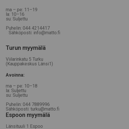
ma – pe: 11–19
la: 10–16
su: Suljettu
Puhelin: 044 4214417
Sähköposti: info@matto.fi
Turun myymälä
Viilarinkatu 5 Turku
(Kauppakeskus Länsi1)
Avoinna
:
ma – pe: 10–18
la: Suljettu
su: Suljettu
Puhelin: 044 7889996
Sähköposti: turku@matto.fi
Espoon myymälä
Länsituuli 1 Espoo