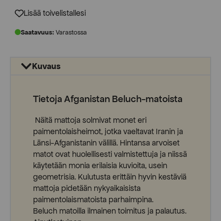
450,00 €.
180,00 €.
Lisää toivelistallesi
Saatavuus:
Varastossa
Kuvaus
Tietoja Afganistan Beluch-matoista
Näitä mattoja solmivat monet eri
paimentolaisheimot, jotka vaeltavat Iranin ja
Länsi-Afganistanin välillä. Hintansa arvoiset
matot ovat huolellisesti valmistettuja ja niissä
käytetään monia erilaisia kuvioita, usein
geometrisia. Kulutusta erittäin hyvin kestäviä
mattoja pidetään nykyaikaisista
paimentolaismatoista parhaimpina.
Beluch matoilla ilmainen toimitus ja palautus.