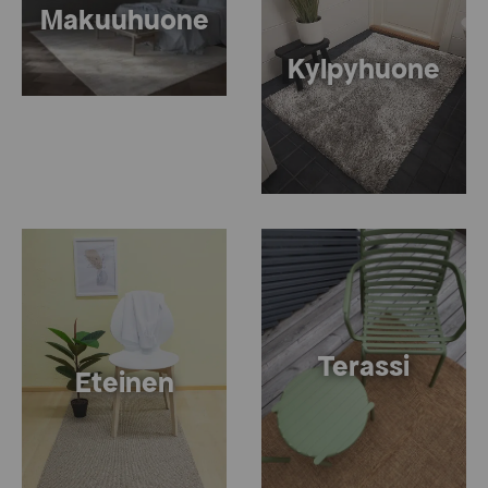
Makuuhuone
Kylpyhuone
Terassi
Eteinen