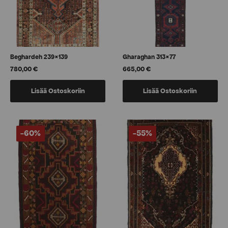
Beghardeh 239×139
Gharaghan 313×77
780,00
€
665,00
€
Lisää Ostoskoriin
Lisää Ostoskoriin
-60%
-55%