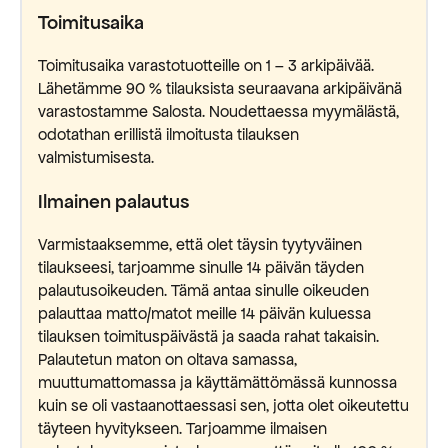
Toimitusaika
Toimitusaika varastotuotteille on 1 – 3 arkipäivää.
Lähetämme 90 % tilauksista seuraavana arkipäivänä
varastostamme Salosta. Noudettaessa myymälästä,
odotathan erillistä ilmoitusta tilauksen
valmistumisesta.
Ilmainen palautus
Varmistaaksemme, että olet täysin tyytyväinen
tilaukseesi, tarjoamme sinulle 14 päivän täyden
palautusoikeuden. Tämä antaa sinulle oikeuden
palauttaa matto/matot meille 14 päivän kuluessa
tilauksen toimituspäivästä ja saada rahat takaisin.
Palautetun maton on oltava samassa,
muuttumattomassa ja käyttämättömässä kunnossa
kuin se oli vastaanottaessasi sen, jotta olet oikeutettu
täyteen hyvitykseen. Tarjoamme ilmaisen