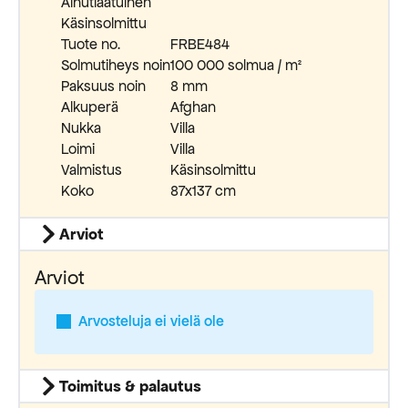
Ainutlaatuinen
Käsinsolmittu
Tuote no.
FRBE484
Solmutiheys noin
100 000 solmua / m²
Paksuus noin
8 mm
Alkuperä
Afghan
Nukka
Villa
Loimi
Villa
Valmistus
Käsinsolmittu
Koko
87x137 cm
Arviot
Arviot
Arvosteluja ei vielä ole
Toimitus & palautus