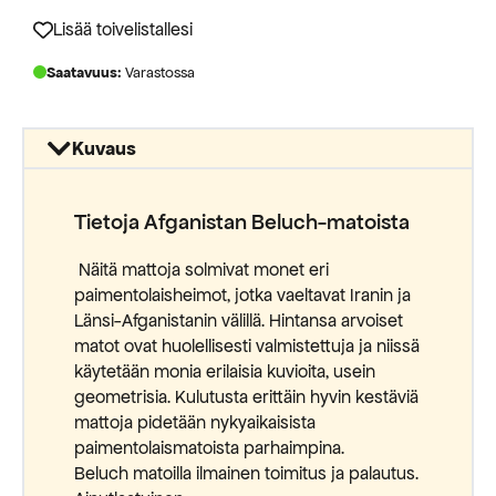
400,00 €.
180,00 €.
Lisää toivelistallesi
Saatavuus:
Varastossa
Kuvaus
Tietoja Afganistan Beluch-matoista
Näitä mattoja solmivat monet eri
paimentolaisheimot, jotka vaeltavat Iranin ja
Länsi-Afganistanin välillä. Hintansa arvoiset
matot ovat huolellisesti valmistettuja ja niissä
käytetään monia erilaisia kuvioita, usein
geometrisia. Kulutusta erittäin hyvin kestäviä
mattoja pidetään nykyaikaisista
paimentolaismatoista parhaimpina.
Beluch matoilla ilmainen toimitus ja palautus.