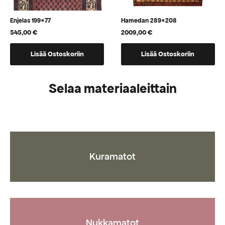
Enjelas 199×77
Hamedan 289×208
545,00
€
2009,00
€
Lisää Ostoskoriin
Lisää Ostoskoriin
Selaa materiaaleittain
Kuramatot
Nukkamatot