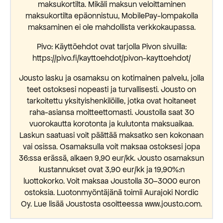
maksukortilta. Mikäli maksun veloittaminen
maksukortilta epäonnistuu, MobilePay-lompakolla
maksaminen ei ole mahdollista verkkokaupassa.
Pivo: Käyttöehdot ovat tarjolla Pivon sivuilla:
https://pivo.fi/kayttoehdot/pivon-kayttoehdot/
Jousto lasku ja osamaksu on kotimainen palvelu, jolla
teet ostoksesi nopeasti ja turvallisesti. Jousto on
tarkoitettu yksityishenkilöille, jotka ovat hoitaneet
raha-asiansa moitteettomasti. Joustolla saat 30
vuorokautta korotonta ja kulutonta maksuaikaa.
Laskun saatuasi voit päättää maksatko sen kokonaan
vai osissa. Osamaksulla voit maksaa ostoksesi jopa
36:ssa erässä, alkaen 9,90 eur/kk. Jousto osamaksun
kustannukset ovat 3,90 eur/kk ja 19,90%:n
luottokorko. Voit maksaa Joustolla 30–3000 euron
ostoksia. Luotonmyöntäjänä toimii Aurajoki Nordic
Oy. Lue lisää Joustosta osoitteessa www.jousto.com.