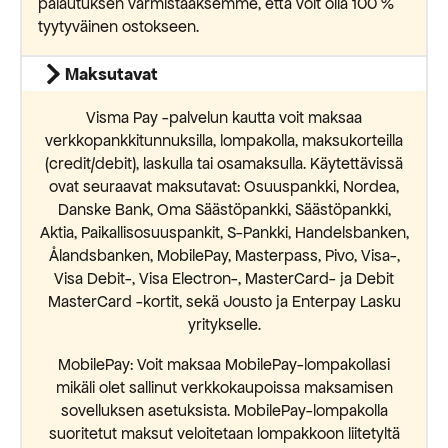
palautuksen varmistaaksemme, että voit olla 100 %
tyytyväinen ostokseen.
Maksutavat
Visma Pay -palvelun kautta voit maksaa
verkkopankkitunnuksilla, lompakolla, maksukorteilla
(credit/debit), laskulla tai osamaksulla. Käytettävissä
ovat seuraavat maksutavat: Osuuspankki, Nordea,
Danske Bank, Oma Säästöpankki, Säästöpankki,
Aktia, Paikallisosuuspankit, S-Pankki, Handelsbanken,
Ålandsbanken, MobilePay, Masterpass, Pivo, Visa-,
Visa Debit-, Visa Electron-, MasterCard- ja Debit
MasterCard -kortit, sekä Jousto ja Enterpay Lasku
yritykselle.
MobilePay: Voit maksaa MobilePay-lompakollasi
mikäli olet sallinut verkkokaupoissa maksamisen
sovelluksen asetuksista. MobilePay-lompakolla
suoritetut maksut veloitetaan lompakkoon liitetyltä