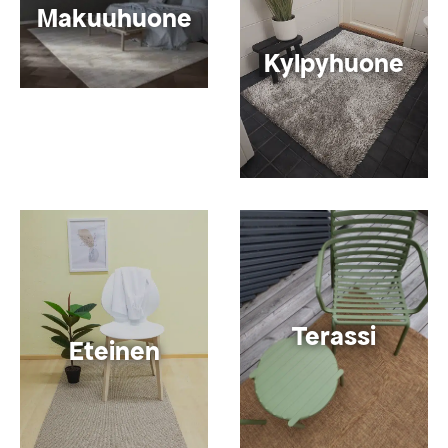
Makuuhuone
Kylpyhuone
Terassi
Eteinen