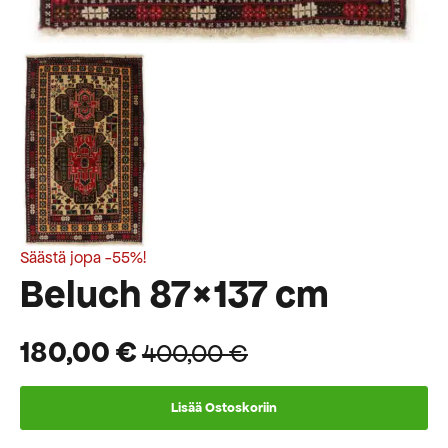
Säästä jopa -55%!
Beluch 87×137 cm
180,00
€
400,00
€
Alkuperäinen
Nykyinen
hinta
hinta
Lisää Ostoskoriin
oli:
on: