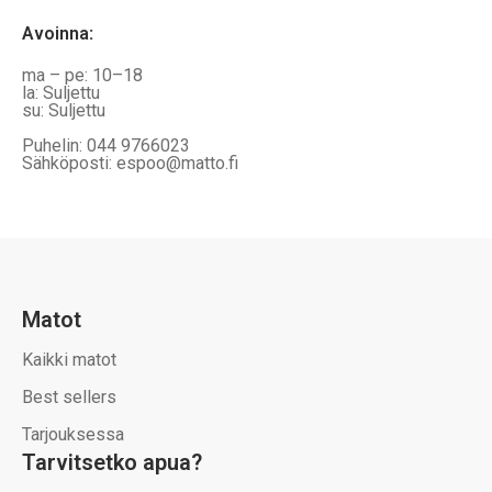
Avoinna
:
ma – pe: 10–18
la: Suljettu
su: Suljettu
Puhelin: 044 9766023
Sähköposti: espoo@matto.fi
Matot
Kaikki matot
Best sellers
Tarjouksessa
Tarvitsetko apua?