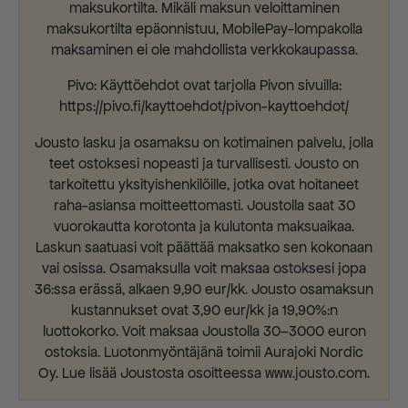
maksukortilta. Mikäli maksun veloittaminen
maksukortilta epäonnistuu, MobilePay-lompakolla
maksaminen ei ole mahdollista verkkokaupassa.
Pivo: Käyttöehdot ovat tarjolla Pivon sivuilla:
https://pivo.fi/kayttoehdot/pivon-kayttoehdot/
Jousto lasku ja osamaksu on kotimainen palvelu, jolla
teet ostoksesi nopeasti ja turvallisesti. Jousto on
tarkoitettu yksityishenkilöille, jotka ovat hoitaneet
raha-asiansa moitteettomasti. Joustolla saat 30
vuorokautta korotonta ja kulutonta maksuaikaa.
Laskun saatuasi voit päättää maksatko sen kokonaan
vai osissa. Osamaksulla voit maksaa ostoksesi jopa
36:ssa erässä, alkaen 9,90 eur/kk. Jousto osamaksun
kustannukset ovat 3,90 eur/kk ja 19,90%:n
luottokorko. Voit maksaa Joustolla 30–3000 euron
ostoksia. Luotonmyöntäjänä toimii Aurajoki Nordic
Oy. Lue lisää Joustosta osoitteessa www.jousto.com.