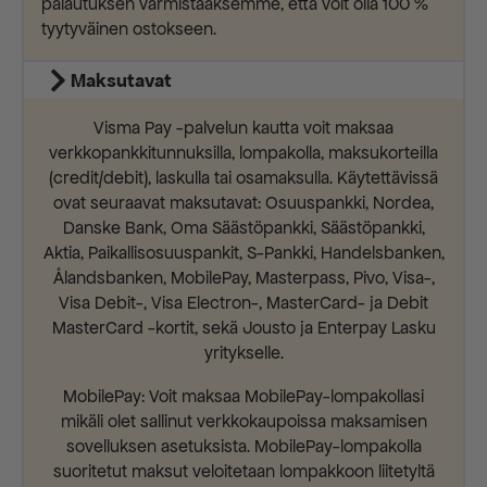
palautuksen varmistaaksemme, että voit olla 100 %
tyytyväinen ostokseen.
Maksutavat
Visma Pay -palvelun kautta voit maksaa
verkkopankkitunnuksilla, lompakolla, maksukorteilla
(credit/debit), laskulla tai osamaksulla. Käytettävissä
ovat seuraavat maksutavat: Osuuspankki, Nordea,
Danske Bank, Oma Säästöpankki, Säästöpankki,
Aktia, Paikallisosuuspankit, S-Pankki, Handelsbanken,
Ålandsbanken, MobilePay, Masterpass, Pivo, Visa-,
Visa Debit-, Visa Electron-, MasterCard- ja Debit
MasterCard -kortit, sekä Jousto ja Enterpay Lasku
yritykselle.
MobilePay: Voit maksaa MobilePay-lompakollasi
mikäli olet sallinut verkkokaupoissa maksamisen
sovelluksen asetuksista. MobilePay-lompakolla
suoritetut maksut veloitetaan lompakkoon liitetyltä