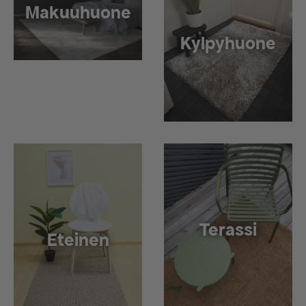
Makuuhuone
Kylpyhuone
Terassi
Eteinen