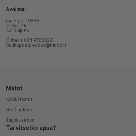
Avoinna
:
ma – pe: 10–18
la: Suljettu
su: Suljettu
Puhelin: 044 9766023
Sähköposti: espoo@matto.fi
Matot
Kaikki matot
Best sellers
Tarjouksessa
Tarvitsetko apua?