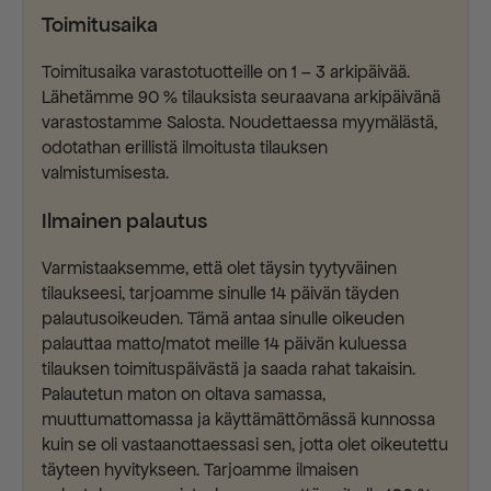
Toimitusaika
Toimitusaika varastotuotteille on 1 – 3 arkipäivää.
Lähetämme 90 % tilauksista seuraavana arkipäivänä
varastostamme Salosta. Noudettaessa myymälästä,
odotathan erillistä ilmoitusta tilauksen
valmistumisesta.
Ilmainen palautus
Varmistaaksemme, että olet täysin tyytyväinen
tilaukseesi, tarjoamme sinulle 14 päivän täyden
palautusoikeuden. Tämä antaa sinulle oikeuden
palauttaa matto/matot meille 14 päivän kuluessa
tilauksen toimituspäivästä ja saada rahat takaisin.
Palautetun maton on oltava samassa,
muuttumattomassa ja käyttämättömässä kunnossa
kuin se oli vastaanottaessasi sen, jotta olet oikeutettu
täyteen hyvitykseen. Tarjoamme ilmaisen