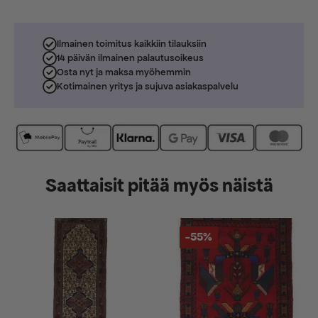
Ilmainen toimitus kaikkiin tilauksiin
14 päivän ilmainen palautusoikeus
Osta nyt ja maksa myöhemmin
Kotimainen yritys ja sujuva asiakaspalvelu
Saattaisit pitää myös näistä
-55%