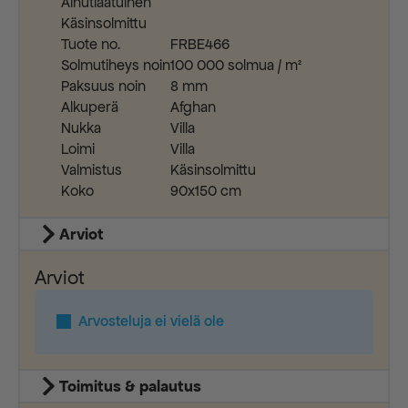
Ainutlaatuinen
Käsinsolmittu
Tuote no.
FRBE466
Solmutiheys noin
100 000 solmua / m²
Paksuus noin
8 mm
Alkuperä
Afghan
Nukka
Villa
Loimi
Villa
Valmistus
Käsinsolmittu
Koko
90x150 cm
Arviot
Arviot
Arvosteluja ei vielä ole
Toimitus & palautus