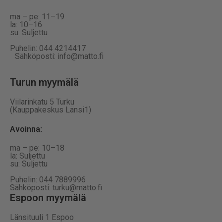
ma – pe: 11–19
la: 10–16
su: Suljettu
Puhelin: 044 4214417
Sähköposti: info@matto.fi
Turun myymälä
Viilarinkatu 5 Turku
(Kauppakeskus Länsi1)
Avoinna
:
ma – pe: 10–18
la: Suljettu
su: Suljettu
Puhelin: 044 7889996
Sähköposti: turku@matto.fi
Espoon myymälä
Länsituuli 1 Espoo