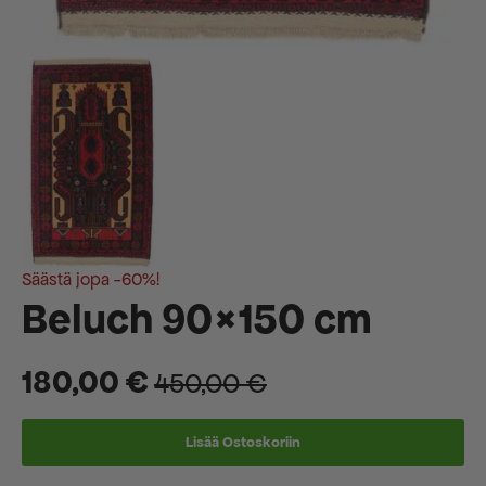
Säästä jopa -60%!
Beluch 90×150 cm
180,00
€
450,00
€
Alkuperäinen
Nykyinen
hinta
hinta
Lisää Ostoskoriin
oli:
on: