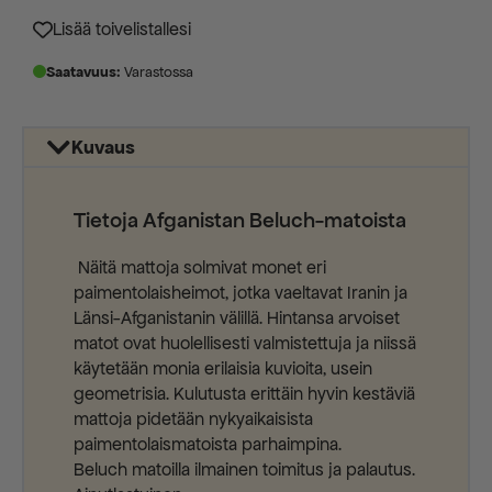
450,00 €.
180,00 €.
Lisää toivelistallesi
Saatavuus:
Varastossa
Kuvaus
Tietoja Afganistan Beluch-matoista
Näitä mattoja solmivat monet eri
paimentolaisheimot, jotka vaeltavat Iranin ja
Länsi-Afganistanin välillä. Hintansa arvoiset
matot ovat huolellisesti valmistettuja ja niissä
käytetään monia erilaisia kuvioita, usein
geometrisia. Kulutusta erittäin hyvin kestäviä
mattoja pidetään nykyaikaisista
paimentolaismatoista parhaimpina.
Beluch matoilla ilmainen toimitus ja palautus.