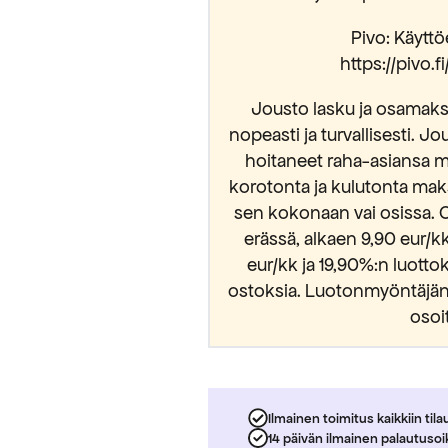
Pivo: Käyttöe
https://pivo.
Jousto lasku ja osamaksu
nopeasti ja turvallisesti. Jo
hoitaneet raha-asiansa m
korotonta ja kulutonta mak
sen kokonaan vai osissa. 
erässä, alkaen 9,90 eur/
eur/kk ja 19,90%:n luott
ostoksia. Luotonmyöntäjänä
osoi
Ilmainen toimitus kaikkiin tila
14 päivän ilmainen palautuso