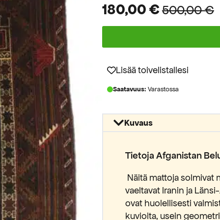
180,00
€
500,00
€
Alkuperäinen
Nykyinen
hinta
hinta
oli:
on:
500,00 €.
180,00 €.
Lisää toivelistallesi
Saatavuus:
Varastossa
Kuvaus
Tietoja Afganistan Be
Näitä mattoja solmivat 
vaeltavat Iranin ja Länsi
ovat huolellisesti valmis
kuvioita, usein geometris