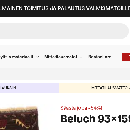
ILMAINEN TOIMITUS JA PALAUTUS VALMISMATOILLE
ylit ja materiaalit
Mittatilausmatot
Bestsellers
ILAUKSIIN
MITTATILAUSMATTO V
Säästä jopa -64%!
Beluch 93×15