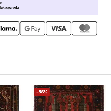
in
siakaspalvelu
-55%