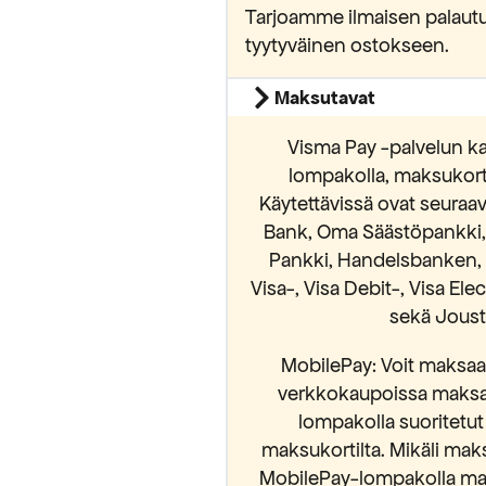
Tarjoamme ilmaisen palautu
tyytyväinen ostokseen.
Maksutavat
Visma Pay -palvelun ka
lompakolla, maksukortei
Käytettävissä ovat seura
Bank, Oma Säästöpankki, S
Pankki, Handelsbanken, 
Visa-, Visa Debit-, Visa El
sekä Jousto
MobilePay: Voit maksaa 
verkkokaupoissa maksam
lompakolla suoritetut
maksukortilta. Mikäli mak
MobilePay-lompakolla mak