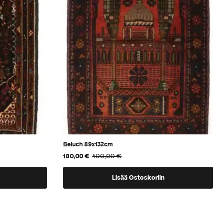
Beluch 89x132cm
180,00
€
400,00
€
Alkuperäinen
Nykyinen
hinta
hinta
oli:
on:
Lisää Ostoskoriin
400,00 €.
180,00 €.