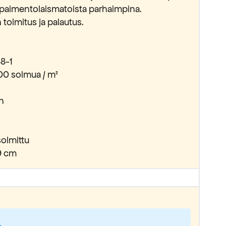
 paimentolaismatoista parhaimpina.
 toimitus ja palautus.
8-1
00 solmua / m²
n
olmittu
9 cm