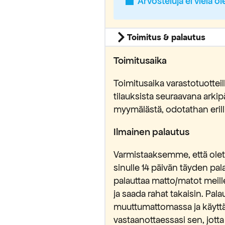
Arvosteluja ei vielä ol
Toimitus & palautus
Toimitusaika
Toimitusaika varastotuottei
tilauksista seuraavana ark
myymälästä, odotathan erilli
Ilmainen palautus
Varmistaaksemme, että olet 
sinulle 14 päivän täyden pa
palauttaa matto/matot meill
ja saada rahat takaisin. Pa
muuttumattomassa ja käytt
vastaanottaessasi sen, jotta