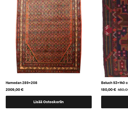
Hamedan 289×208
Beluch 93×140 
2009,00
€
180,00
€
450,
Alkuperäinen
Nykyinen
hinta
hinta
oli:
on:
Lisää Ostoskoriin
450,00 €.
180,00 €.