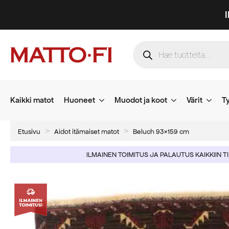
Products
search
Kaikki matot
Huoneet
Muodot ja koot
Värit
Ty
Etusivu
Aidot itämaiset matot
Beluch 93×159 cm
ILMAINEN TOIMITUS JA PALAUTUS KAIKKIIN T
-64%