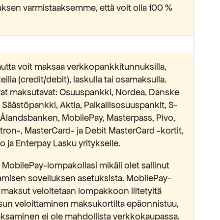
ksen varmistaaksemme, että voit olla 100 %
utta voit maksaa verkkopankkitunnuksilla,
lla (credit/debit), laskulla tai osamaksulla.
avat maksutavat: Osuuspankki, Nordea, Danske
äästöpankki, Aktia, Paikallisosuuspankit, S-
Ålandsbanken, MobilePay, Masterpass, Pivo,
ectron-, MasterCard- ja Debit MasterCard -kortit,
 ja Enterpay Lasku yritykselle.
MobilePay-lompakollasi mikäli olet sallinut
isen sovelluksen asetuksista. MobilePay-
 maksut veloitetaan lompakkoon liitetyltä
sun veloittaminen maksukortilta epäonnistuu,
saminen ei ole mahdollista verkkokaupassa.