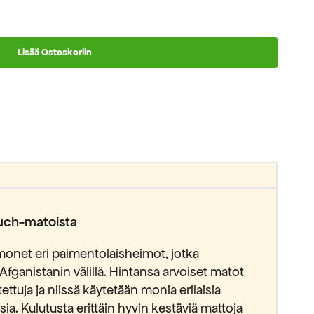
Lisää Ostoskoriin
luch-matoista
monet eri paimentolaisheimot, jotka
-Afganistanin välillä. Hintansa arvoiset matot
tettuja ja niissä käytetään monia erilaisia
ia. Kulutusta erittäin hyvin kestäviä mattoja