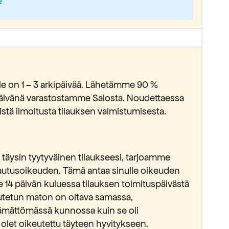
e
lle on 1 – 3 arkipäivää. Lähetämme 90 %
ipäivänä varastostamme Salosta. Noudettaessa
stä ilmoitusta tilauksen valmistumisesta.
täysin tyytyväinen tilaukseesi, tarjoamme
lautusoikeuden. Tämä antaa sinulle oikeuden
e 14 päivän kuluessa tilauksen toimituspäivästä
lautetun maton on oltava samassa,
ämättömässä kunnossa kuin se oli
 olet oikeutettu täyteen hyvitykseen.