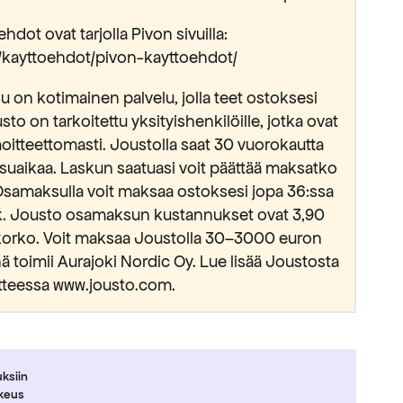
hdot ovat tarjolla Pivon sivuilla:
fi/kayttoehdot/pivon-kayttoehdot/
 on kotimainen palvelu, jolla teet ostoksesi
usto on tarkoitettu yksityishenkilöille, jotka ovat
oitteettomasti. Joustolla saat 30 vuorokautta
suaikaa. Laskun saatuasi voit päättää maksatko
Osamaksulla voit maksaa ostoksesi jopa 36:ssa
kk. Jousto osamaksun kustannukset ovat 3,90
okorko. Voit maksaa Joustolla 30–3000 euron
 toimii Aurajoki Nordic Oy. Lue lisää Joustosta
tteessa www.jousto.com.
uksiin
ikeus