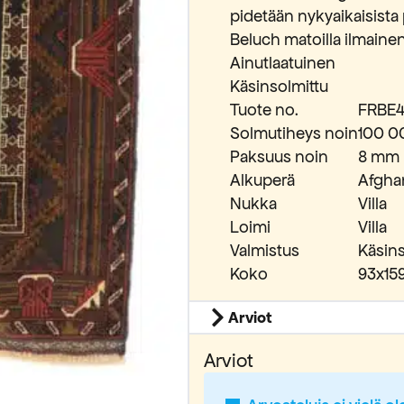
pidetään nykyaikaisista
Beluch matoilla ilmainen
Ainutlaatuinen
Käsinsolmittu
Tuote no.
FRBE4
Solmutiheys noin
100 0
Paksuus noin
8 mm
Alkuperä
Afgha
Nukka
Villa
Loimi
Villa
Valmistus
Käsins
Koko
93x15
Arviot
Arviot