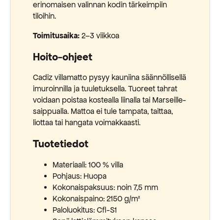
erinomaisen valinnan kodin tärkeimpiin
tiloihin.
Toimitusaika:
2–3 viikkoa
Hoito-ohjeet
Cadiz villamatto pysyy kauniina säännöllisellä
imuroinnilla ja tuuletuksella. Tuoreet tahrat
voidaan poistaa kostealla liinalla tai Marseille-
saippualla. Mattoa ei tule tampata, taittaa,
liottaa tai hangata voimakkaasti.
Tuotetiedot
Materiaali: 100 % villa
Pohjaus: Huopa
Kokonaispaksuus: noin 7,5 mm
Kokonaispaino: 2150 g/m²
Paloluokitus: Cfl-S1