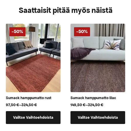
Saattaisit pitää myös näistä
-50%
-50%
Sumack hamppumatto rust
Sumack hamppumatto lilac
97,50
€
–
324,50
€
149,50
€
–
324,50
€
Hintaluokka:
Hintaluokka:
97,50 €
149,50 €
Tällä
Tällä
-
-
Valitse Vaihtoehdoista
Valitse Vaihtoehdoista
tuotteella
tuotteella
324,50 €
324,50 €
on
on