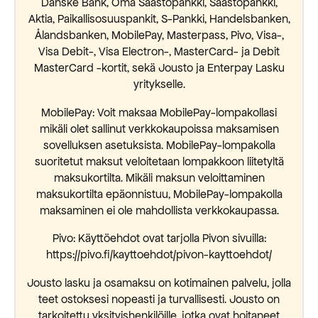
Danske Bank, Oma Säästöpankki, Säästöpankki,
Aktia, Paikallisosuuspankit, S-Pankki, Handelsbanken,
Ålandsbanken, MobilePay, Masterpass, Pivo, Visa-,
Visa Debit-, Visa Electron-, MasterCard- ja Debit
MasterCard -kortit, sekä Jousto ja Enterpay Lasku
yritykselle.
MobilePay: Voit maksaa MobilePay-lompakollasi
mikäli olet sallinut verkkokaupoissa maksamisen
sovelluksen asetuksista. MobilePay-lompakolla
suoritetut maksut veloitetaan lompakkoon liitetyltä
maksukortilta. Mikäli maksun veloittaminen
maksukortilta epäonnistuu, MobilePay-lompakolla
maksaminen ei ole mahdollista verkkokaupassa.
Pivo: Käyttöehdot ovat tarjolla Pivon sivuilla:
https://pivo.fi/kayttoehdot/pivon-kayttoehdot/
Jousto lasku ja osamaksu on kotimainen palvelu, jolla
teet ostoksesi nopeasti ja turvallisesti. Jousto on
tarkoitettu yksityishenkilöille, jotka ovat hoitaneet