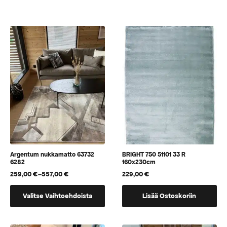
Voit
Voit
tehdä
tehdä
valinnat
valinnat
tuotteen
tuotteen
sivulla.
sivulla.
Argentum nukkamatto 63732
BRIGHT 750 51101 33 R
6282
160x230cm
259,00
€
–
557,00
€
229,00
€
Hintaluokka:
259,00 €
Tällä
-
Valitse Vaihtoehdoista
Lisää Ostoskoriin
tuotteella
557,00 €
on
useampi