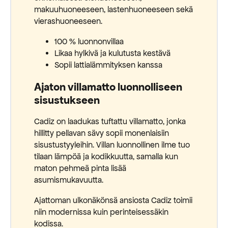
makuuhuoneeseen, lastenhuoneeseen sekä
vierashuoneeseen.
100 % luonnonvillaa
Likaa hylkivä ja kulutusta kestävä
Sopii lattialämmityksen kanssa
Ajaton villamatto luonnolliseen
sisustukseen
Cadiz on laadukas tuftattu villamatto, jonka
hillitty pellavan sävy sopii monenlaisiin
sisustustyyleihin. Villan luonnollinen ilme tuo
tilaan lämpöä ja kodikkuutta, samalla kun
maton pehmeä pinta lisää
asumismukavuutta.
Ajattoman ulkonäkönsä ansiosta Cadiz toimii
niin modernissa kuin perinteisessäkin
kodissa.