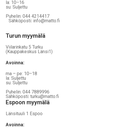
la: 10–16
su: Suljettu
Puhelin: 044 4214417
Sähköposti: info@matto.fi
Turun myymälä
Viilarinkatu 5 Turku
(Kauppakeskus Länsi1)
Avoinna
:
ma – pe: 10–18
la: Suljettu
su: Suljettu
Puhelin: 044 7889996
Sähköposti: turku@matto.fi
Espoon myymälä
Länsituuli 1 Espoo
Avoinna
: