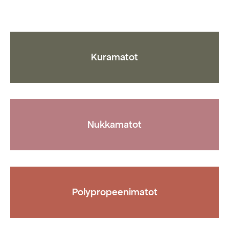
valinnat
valinnat
tuotteen
tuotteen
sivulla.
sivulla.
Kuramatot
Nukkamatot
Polypropeenimatot