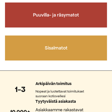
Puuvilla- ja räsymatot
Sisalmatot
Arkipäivän toimitus
1-3
Nopeat ja luotettavat toimitukset
suoraan kotiovellesi
Tyytyväistä asiakasta
Asiakkaamme rakastavat
10 000+