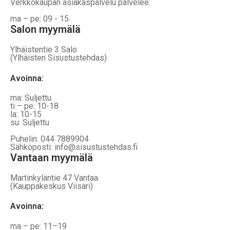
Verkkokaupan asiakaspalvelu palvelee:
ma – pe: 09 - 15
Salon myymälä
Ylhäistentie 3 Salo
(Ylhäisten Sisustustehdas)
Avoinna:
ma: Suljettu
ti – pe: 10-18
la: 10-15
su: Suljettu
Puhelin: 044 7889904
Sähköposti: info@sisustustehdas.fi
Vantaan myymälä
Martinkyläntie 47 Vantaa
(Kauppakeskus Viisari)
Avoinna
:
ma – pe: 11–19