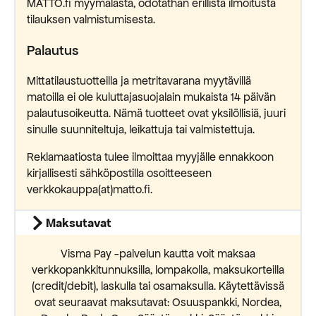
MATTO.fi myymälästä, odotathan erillistä ilmoitusta
tilauksen valmistumisesta.
Palautus
Mittatilaustuotteilla ja metritavarana myytävillä
matoilla ei ole kuluttajasuojalain mukaista 14 päivän
palautusoikeutta. Nämä tuotteet ovat yksilöllisiä, juuri
sinulle suunniteltuja, leikattuja tai valmistettuja.
Reklamaatiosta tulee ilmoittaa myyjälle ennakkoon
kirjallisesti sähköpostilla osoitteeseen
verkkokauppa(at)matto.fi.
Maksutavat
Visma Pay -palvelun kautta voit maksaa
verkkopankkitunnuksilla, lompakolla, maksukorteilla
(credit/debit), laskulla tai osamaksulla. Käytettävissä
ovat seuraavat maksutavat: Osuuspankki, Nordea,