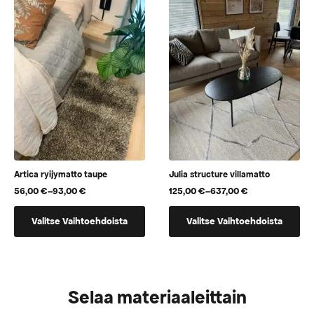
muunnelma.
Voit
tehdä
valinnat
tuotteen
sivulla.
Artica ryijymatto taupe
Julia structure villamatto
56,00
€
–
93,00
€
125,00
€
–
637,00
€
Hintaluokka:
Hintaluokka:
56,00 €
125,00 €
Tällä
Tällä
-
-
Valitse Vaihtoehdoista
Valitse Vaihtoehdoista
tuotteella
tuotteella
93,00 €
637,00 €
on
on
useampi
useampi
muunnelma.
muunnelma.
Selaa materiaaleittain
Voit
Voit
tehdä
tehdä