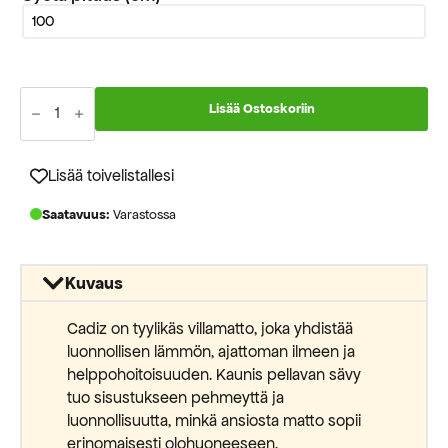
Cadiz
hopeanharmaa
Lisää Ostoskoriin
35
villa
kokolattiamatto
määrä
Lisää toivelistallesi
Saatavuus:
Varastossa
Kuvaus
Cadiz on tyylikäs villamatto, joka yhdistää
luonnollisen lämmön, ajattoman ilmeen ja
helppohoitoisuuden. Kaunis pellavan sävy
tuo sisustukseen pehmeyttä ja
luonnollisuutta, minkä ansiosta matto sopii
erinomaisesti olohuoneeseen,