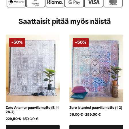
Saattaisit pitää myös näistä
-50%
-50%
Zero Anamur puuvillamatto (B-11
Zero Istanbul puuvillamatto (1-2)
28-7)
36,00
€
–
299,50
€
Hintaluokka:
229,50
€
459,00
€
Alkuperäinen
Nykyinen
36,00 €
hinta
hinta
-
Tällä
Tällä