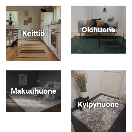
Olohuone
Keittiö
Makuuhuone
Kylpyhuone