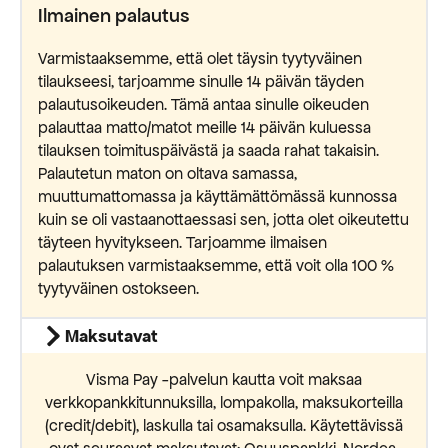
Ilmainen palautus
Varmistaaksemme, että olet täysin tyytyväinen
tilaukseesi, tarjoamme sinulle 14 päivän täyden
palautusoikeuden. Tämä antaa sinulle oikeuden
palauttaa matto/matot meille 14 päivän kuluessa
tilauksen toimituspäivästä ja saada rahat takaisin.
Palautetun maton on oltava samassa,
muuttumattomassa ja käyttämättömässä kunnossa
kuin se oli vastaanottaessasi sen, jotta olet oikeutettu
täyteen hyvitykseen. Tarjoamme ilmaisen
palautuksen varmistaaksemme, että voit olla 100 %
tyytyväinen ostokseen.
Maksutavat
Visma Pay -palvelun kautta voit maksaa
verkkopankkitunnuksilla, lompakolla, maksukorteilla
(credit/debit), laskulla tai osamaksulla. Käytettävissä