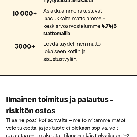
Tyytyväistä asiakasta
Asiakkaamme rakastavat
10 000+
laadukkaita mattojamme -
keskiarvoarvostelumme
4,74/5
.
Mattomallia
Löydä täydellinen matto
3000+
jokaiseen kotiin ja
sisustustyyliin.
Ilmainen toimitus ja palautus -
riskitön ostos
Tilaa helposti kotisohvalta – me toimitamme matot
veloituksetta, ja jos tuote ei olekaan sopiva, voit
palauttaa sen maksutta. ​​Tilausten käsittelyaika on 1-2