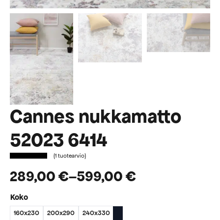
Cannes nukkamatto
52023 6414
(
1
tuotearvio)
289,00
€
–
599,00
€
Hintaluokka:
Koko
289,00 €
160x230
200x290
240x330
-