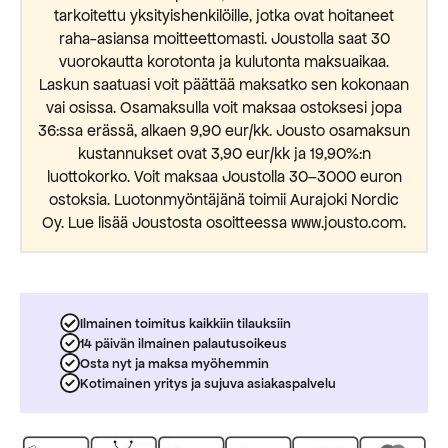
tarkoitettu yksityishenkilöille, jotka ovat hoitaneet
raha-asiansa moitteettomasti. Joustolla saat 30
vuorokautta korotonta ja kulutonta maksuaikaa.
Laskun saatuasi voit päättää maksatko sen kokonaan
vai osissa. Osamaksulla voit maksaa ostoksesi jopa
36:ssa erässä, alkaen 9,90 eur/kk. Jousto osamaksun
kustannukset ovat 3,90 eur/kk ja 19,90%:n
luottokorko. Voit maksaa Joustolla 30–3000 euron
ostoksia. Luotonmyöntäjänä toimii Aurajoki Nordic
Oy. Lue lisää Joustosta osoitteessa www.jousto.com.
Ilmainen toimitus kaikkiin tilauksiin
14 päivän ilmainen palautusoikeus
Osta nyt ja maksa myöhemmin
Kotimainen yritys ja sujuva asiakaspalvelu