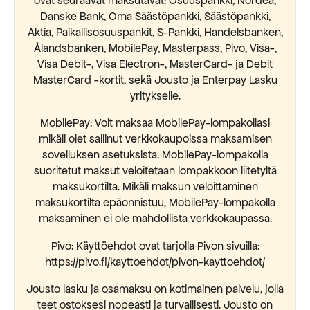
ovat seuraavat maksutavat: Osuuspankki, Nordea,
Danske Bank, Oma Säästöpankki, Säästöpankki,
Aktia, Paikallisosuuspankit, S-Pankki, Handelsbanken,
Ålandsbanken, MobilePay, Masterpass, Pivo, Visa-,
Visa Debit-, Visa Electron-, MasterCard- ja Debit
MasterCard -kortit, sekä Jousto ja Enterpay Lasku
yritykselle.
MobilePay: Voit maksaa MobilePay-lompakollasi
mikäli olet sallinut verkkokaupoissa maksamisen
sovelluksen asetuksista. MobilePay-lompakolla
suoritetut maksut veloitetaan lompakkoon liitetyltä
maksukortilta. Mikäli maksun veloittaminen
maksukortilta epäonnistuu, MobilePay-lompakolla
maksaminen ei ole mahdollista verkkokaupassa.
Pivo: Käyttöehdot ovat tarjolla Pivon sivuilla:
https://pivo.fi/kayttoehdot/pivon-kayttoehdot/
Jousto lasku ja osamaksu on kotimainen palvelu, jolla
teet ostoksesi nopeasti ja turvallisesti. Jousto on