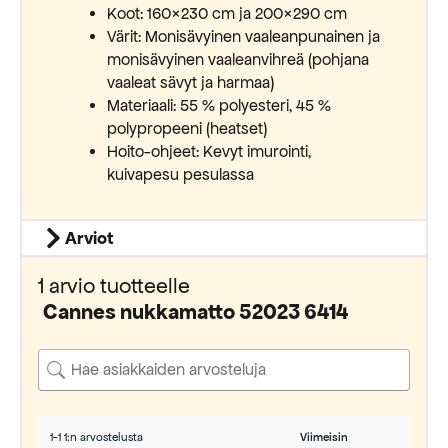
Koot: 160×230 cm ja 200×290 cm
Värit: Monisävyinen vaaleanpunainen ja
monisävyinen vaaleanvihreä (pohjana
vaaleat sävyt ja harmaa)
Materiaali: 55 % polyesteri, 45 %
polypropeeni (heatset)
Hoito-ohjeet: Kevyt imurointi,
kuivapesu pesulassa
Arviot
1 arvio tuotteelle
Cannes nukkamatto 52023 6414
1-1 1:n arvostelusta