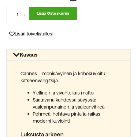
599,00 €
Cannes
nukkamatto
Lisää Ostoskoriin
52023
6414
määrä
Lisää toivelistallesi
Kuvaus
Cannes – monisävyinen ja kohokuvioitu
katseenvangitsija
Ylellinen ja vivahteikas matto
Saatavana kahdessa sävyssä:
vaaleanpunainen ja vaaleanvihreä
Pehmeä, hohtava pinta ja raikas
moderni kuviointi
Luksusta arkeen