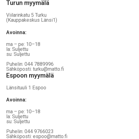
Turun myymälä
Viilarinkatu 5 Turku
(Kauppakeskus Länsi1)
Avoinna
:
ma – pe: 10–18
la: Suljettu
su: Suljettu
Puhelin: 044 7889996
Sähköposti: turku@matto.fi
Espoon myymälä
Länsituuli 1 Espoo
Avoinna
:
ma – pe: 10–18
la: Suljettu
su: Suljettu
Puhelin: 044 9766023
Sähköposti: espoo@matto.fi