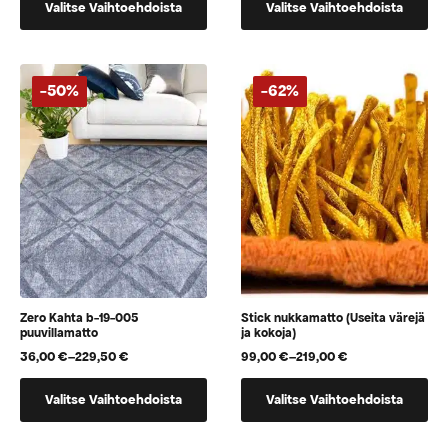
oli:
on:
299,50 €
Valitse Vaihtoehdoista
Valitse Vaihtoehdoista
tuotteella
tuotteella
459,00 €.
229,50 €.
on
on
useampi
useampi
muunnelma.
muunnelma.
-50%
-62%
Voit
Voit
tehdä
tehdä
valinnat
valinnat
tuotteen
tuotteen
sivulla.
sivulla.
Zero Kahta b-19-005
Stick nukkamatto (Useita värejä
puuvillamatto
ja kokoja)
36,00
€
–
229,50
€
99,00
€
–
219,00
€
Hintaluokka:
Hintaluokka:
36,00 €
99,00 €
Tällä
Tällä
-
-
Valitse Vaihtoehdoista
Valitse Vaihtoehdoista
tuotteella
tuotteella
229,50 €
219,00 €
on
on