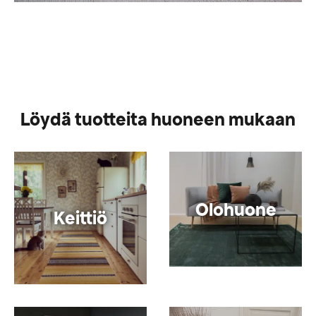
Löydä tuotteita huoneen mukaan
Olohuone
Keittiö