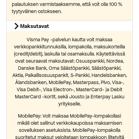
palautuksen varmistaaksemme, että voit olla 100 %
tyytyväinen ostokseen.
Maksutavat
Visma Pay -palvelun kautta voit maksaa
verkkopankkitunnuksilla, lompakolla, maksukorteilla
(credit/debit), laskulla tai osamaksulla. Käytettävissä
ovat seuraavat maksutavat: Osuuspankki, Nordea,
Danske Bank, Oma Säästöpankki, Säästöpankki,
Aktia, Paikallisosuuspankit, S-Pankki, Handelsbanken,
Ålandsbanken, MobilePay, Masterpass, Pivo, Visa-,
Visa Debit-, Visa Electron-, MasterCard- ja Debit
MasterCard -kortit, sekä Jousto ja Enterpay Lasku
yritykselle.
MobilePay: Voit maksaa MobilePay-lompakollasi
mikäli olet sallinut verkkokaupoissa maksamisen
sovelluksen asetuksista. MobilePay-lompakolla
suoritetut maksut veloitetaan lompakkoon liitetyltä