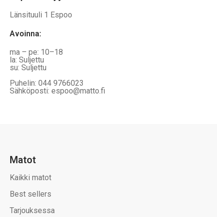
Länsituuli 1 Espoo
Avoinna
:
ma – pe: 10–18
la: Suljettu
su: Suljettu
Puhelin: 044 9766023
Sähköposti: espoo@matto.fi
Matot
Kaikki matot
Best sellers
Tarjouksessa