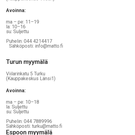
Avoinna
:
ma – pe: 11–19
la: 10–16
su: Suljettu
Puhelin: 044 4214417
Sähköposti: info@matto.fi
Turun myymälä
Viilarinkatu 5 Turku
(Kauppakeskus Länsi1)
Avoinna
:
ma – pe: 10–18
la: Suljettu
su: Suljettu
Puhelin: 044 7889996
Sähköposti: turku@matto.fi
Espoon myymälä