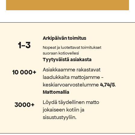
Arkipäivän toimitus
1-3
Nopeat ja luotettavat toimitukset
suoraan kotiovellesi
Tyytyväistä asiakasta
Asiakkaamme rakastavat
10 000+
laadukkaita mattojamme -
keskiarvoarvostelumme
4,74/5
.
Mattomallia
Löydä täydellinen matto
3000+
jokaiseen kotiin ja
sisustustyyliin.