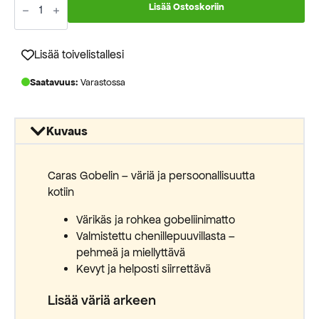
hinta
hinta
Gobelin
Lisää Ostoskoriin
210N
oli:
on:
puuvillamatto
160x235cm
218,00 €.
99,00 €.
määrä
Lisää toivelistallesi
Saatavuus:
Varastossa
Kuvaus
Caras Gobelin – väriä ja persoonallisuutta
kotiin
Värikäs ja rohkea gobeliinimatto
Valmistettu chenillepuuvillasta –
pehmeä ja miellyttävä
Kevyt ja helposti siirrettävä
Lisää väriä arkeen