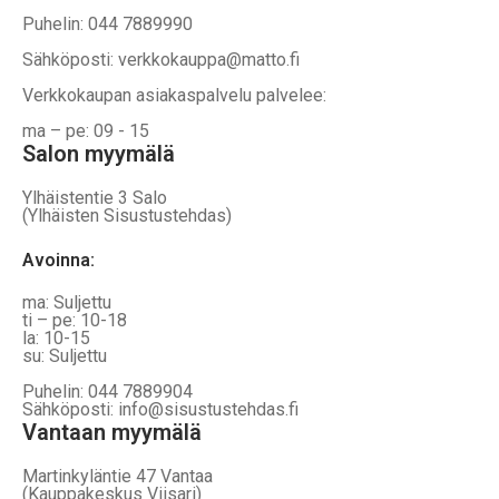
Puhelin: 044 7889990
Sähköposti: verkkokauppa@matto.fi
Verkkokaupan asiakaspalvelu palvelee:
ma – pe: 09 - 15
Salon myymälä
Ylhäistentie 3 Salo
(Ylhäisten Sisustustehdas)
Avoinna:
ma: Suljettu
ti – pe: 10-18
la: 10-15
su: Suljettu
Puhelin: 044 7889904
Sähköposti: info@sisustustehdas.fi
Vantaan myymälä
Martinkyläntie 47 Vantaa
(Kauppakeskus Viisari)