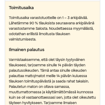
Toimitusaika
Toimitusaika varastotuotteille on 1 – 3 arkipäivää.
Lähetämme 90 % tilauksista seuraavana arkipäivänä
varastostamme Salosta. Noudettaessa myymälästä,
odotathan erillistä ilmoitusta tilauksen
valmistumisesta.
Ilmainen palautus
Varmistaaksemme, että olet täysin tyytyväinen
tilaukseesi, tarjoamme sinulle 14 päivän täyden
palautusoikeuden. Tämä antaa sinulle oikeuden
palauttaa matto/matot meille 14 päivän kuluessa
tilauksen toimituspäivästä ja saada rahat takaisin.
Palautetun maton on oltava samassa,
muuttumattomassa ja käyttämättömässä kunnossa
kuin se oli vastaanottaessasi sen, jotta olet oikeutettu
täyteen hyvitykseen. Tarjoamme ilmaisen