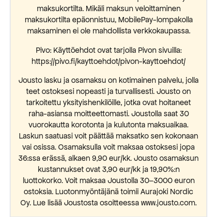
maksukortilta. Mikäli maksun veloittaminen
maksukortilta epäonnistuu, MobilePay-lompakolla
maksaminen ei ole mahdollista verkkokaupassa.
Pivo: Käyttöehdot ovat tarjolla Pivon sivuilla:
https://pivo.fi/kayttoehdot/pivon-kayttoehdot/
Jousto lasku ja osamaksu on kotimainen palvelu, jolla
teet ostoksesi nopeasti ja turvallisesti. Jousto on
tarkoitettu yksityishenkilöille, jotka ovat hoitaneet
raha-asiansa moitteettomasti. Joustolla saat 30
vuorokautta korotonta ja kulutonta maksuaikaa.
Laskun saatuasi voit päättää maksatko sen kokonaan
vai osissa. Osamaksulla voit maksaa ostoksesi jopa
36:ssa erässä, alkaen 9,90 eur/kk. Jousto osamaksun
kustannukset ovat 3,90 eur/kk ja 19,90%:n
luottokorko. Voit maksaa Joustolla 30–3000 euron
ostoksia. Luotonmyöntäjänä toimii Aurajoki Nordic
Oy. Lue lisää Joustosta osoitteessa www.jousto.com.