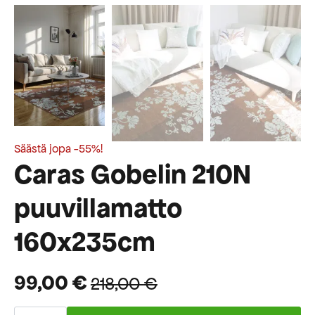
Säästä jopa -55%!
Caras Gobelin 210N
puuvillamatto
160x235cm
99,00
€
218,00
€
Alkuperäinen
Nykyinen
Caras