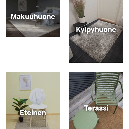
Makuuhuone
Kylpyhuone
Terassi
Eteinen