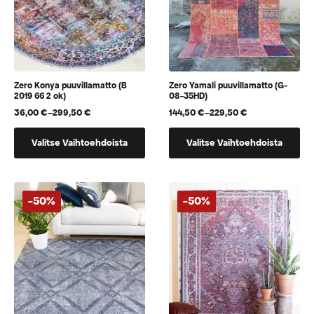
Zero Konya puuvillamatto (B
Zero Yamali puuvillamatto (G-
2019 66 2 ok)
08-35HD)
36,00
€
–
299,50
€
144,50
€
–
229,50
€
Hintaluokka:
Hintaluokka:
36,00 €
144,50 €
Tällä
Tällä
-
-
Valitse Vaihtoehdoista
Valitse Vaihtoehdoista
tuotteella
tuotteella
299,50 €
229,50 €
on
on
useampi
useampi
muunnelma.
muunnelma.
-50%
-50%
Voit
Voit
tehdä
tehdä
valinnat
valinnat
tuotteen
tuotteen
sivulla.
sivulla.