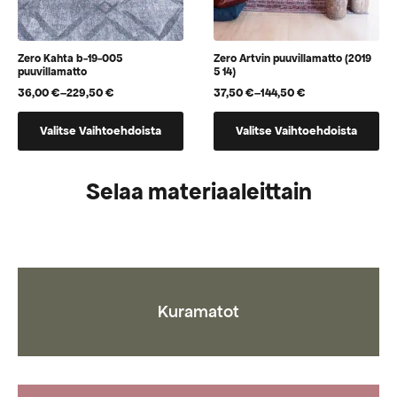
Zero Kahta b-19-005
Zero Artvin puuvillamatto (2019
puuvillamatto
5 14)
36,00
€
–
229,50
€
37,50
€
–
144,50
€
Hintaluokka:
Hintaluokka:
36,00 €
37,50 €
Tällä
Tällä
-
-
Valitse Vaihtoehdoista
Valitse Vaihtoehdoista
tuotteella
tuotteella
229,50 €
144,50 €
on
on
useampi
useampi
Selaa materiaaleittain
muunnelma.
muunnelma.
Voit
Voit
tehdä
tehdä
valinnat
valinnat
tuotteen
tuotteen
sivulla.
sivulla.
Kuramatot