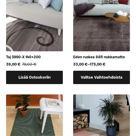
Taj 5990-X 140×200
Eden ruskea 88R nukkamatto
39,00
€
79,00
€
33,00
€
–
175,00
€
Alkuperäinen
Nykyinen
Hintaluokka:
hinta
hinta
33,00 €
Tällä
oli:
on:
-
Lisää Ostoskoriin
Valitse Vaihtoehdoista
tuotteella
79,00 €.
39,00 €.
175,00 €
on
useampi
muunnelma.
Voit
tehdä
valinnat
tuotteen