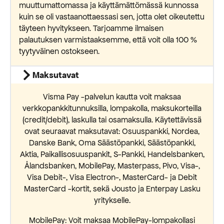
muuttumattomassa ja käyttämättömässä kunnossa
kuin se oli vastaanottaessasi sen, jotta olet oikeutettu
täyteen hyvitykseen. Tarjoamme ilmaisen
palautuksen varmistaaksemme, että voit olla 100 %
tyytyväinen ostokseen.
Maksutavat
Visma Pay -palvelun kautta voit maksaa
verkkopankkitunnuksilla, lompakolla, maksukorteilla
(credit/debit), laskulla tai osamaksulla. Käytettävissä
ovat seuraavat maksutavat: Osuuspankki, Nordea,
Danske Bank, Oma Säästöpankki, Säästöpankki,
Aktia, Paikallisosuuspankit, S-Pankki, Handelsbanken,
Ålandsbanken, MobilePay, Masterpass, Pivo, Visa-,
Visa Debit-, Visa Electron-, MasterCard- ja Debit
MasterCard -kortit, sekä Jousto ja Enterpay Lasku
yritykselle.
MobilePay: Voit maksaa MobilePay-lompakollasi