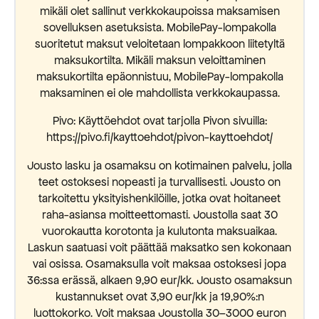
mikäli olet sallinut verkkokaupoissa maksamisen
sovelluksen asetuksista. MobilePay-lompakolla
suoritetut maksut veloitetaan lompakkoon liitetyltä
maksukortilta. Mikäli maksun veloittaminen
maksukortilta epäonnistuu, MobilePay-lompakolla
maksaminen ei ole mahdollista verkkokaupassa.
Pivo: Käyttöehdot ovat tarjolla Pivon sivuilla:
https://pivo.fi/kayttoehdot/pivon-kayttoehdot/
Jousto lasku ja osamaksu on kotimainen palvelu, jolla
teet ostoksesi nopeasti ja turvallisesti. Jousto on
tarkoitettu yksityishenkilöille, jotka ovat hoitaneet
raha-asiansa moitteettomasti. Joustolla saat 30
vuorokautta korotonta ja kulutonta maksuaikaa.
Laskun saatuasi voit päättää maksatko sen kokonaan
vai osissa. Osamaksulla voit maksaa ostoksesi jopa
36:ssa erässä, alkaen 9,90 eur/kk. Jousto osamaksun
kustannukset ovat 3,90 eur/kk ja 19,90%:n
luottokorko. Voit maksaa Joustolla 30–3000 euron