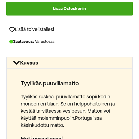
hinta
hinta
Lisää Ostoskoriin
oli:
on:
155,00 €.
109,00 €.
Lisää toivelistallesi
Saatavuus:
Varastossa
Kuvaus
Tyylikäs puuvillamatto
Tyylikäs ruskea puuvillamatto sopii kodin
moneen eri tilaan. Se on helppohoitoinen ja
kestää tarvittaessa vesipesun. Mattoa voi
käyttää molemminpuolin.Portugalissa
käsinkudottu matto.
Heti varastossa!