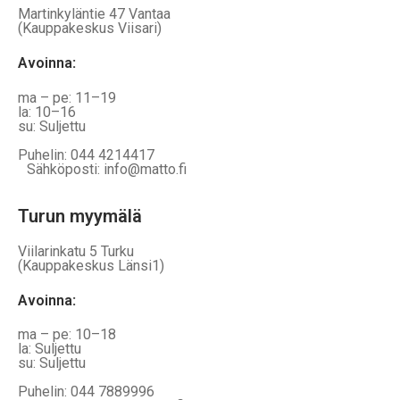
Martinkyläntie 47 Vantaa
(Kauppakeskus Viisari)
Avoinna
:
ma – pe: 11–19
la: 10–16
su: Suljettu
Puhelin: 044 4214417
Sähköposti: info@matto.fi
Turun myymälä
Viilarinkatu 5 Turku
(Kauppakeskus Länsi1)
Avoinna
:
ma – pe: 10–18
la: Suljettu
su: Suljettu
Puhelin: 044 7889996