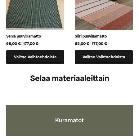
sivulla.
Venla puuvillamatto
Siiri puuvillamatto
68,00
€
–
177,00
€
65,00
€
–
177,00
€
Hintaluokka:
Hintaluokka:
68,00 €
65,00 €
Tällä
Tällä
-
-
Valitse Vaihtoehdoista
Valitse Vaihtoehdoista
tuotteella
tuotteella
177,00 €
177,00 €
on
on
useampi
useampi
Selaa materiaaleittain
muunnelma.
muunnelma.
Voit
Voit
tehdä
tehdä
valinnat
valinnat
tuotteen
tuotteen
sivulla.
sivulla.
Kuramatot