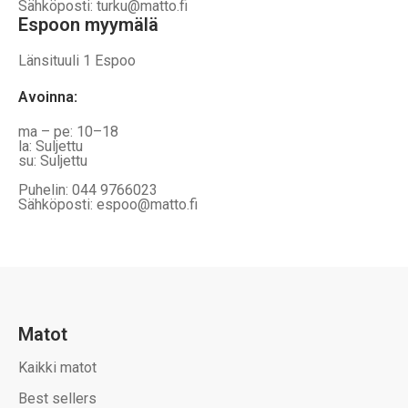
Sähköposti: turku@matto.fi
Espoon myymälä
Länsituuli 1 Espoo
Avoinna
:
ma – pe: 10–18
la: Suljettu
su: Suljettu
Puhelin: 044 9766023
Sähköposti: espoo@matto.fi
Matot
Kaikki matot
Best sellers