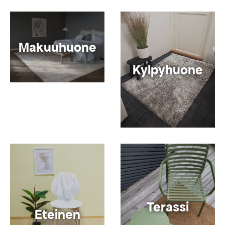
Makuuhuone
Kylpyhuone
Terassi
Eteinen