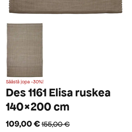
Säästä jopa -30%!
Des 1161 Elisa ruskea
140×200 cm
109,00
€
155,00
€
Alkuperäinen
Nykyinen