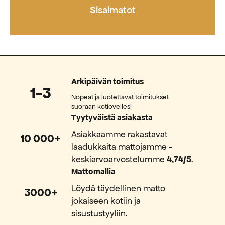
Sisalmatot
Arkipäivän toimitus
1-3
Nopeat ja luotettavat toimitukset
suoraan kotiovellesi
Tyytyväistä asiakasta
Asiakkaamme rakastavat
10 000+
laadukkaita mattojamme -
keskiarvoarvostelumme
4,74/5
.
Mattomallia
Löydä täydellinen matto
3000+
jokaiseen kotiin ja
sisustustyyliin.