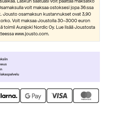
suaikaa. Laskun saatuasi voit päättää maksatko
Osamaksulla voit maksaa ostoksesi jopa 36:ssa
kk. Jousto osamaksun kustannukset ovat 3,90
okorko. Voit maksaa Joustolla 30–3000 euron
 toimii Aurajoki Nordic Oy. Lue lisää Joustosta
tteessa www.jousto.com.
uksiin
ikeus
in
siakaspalvelu