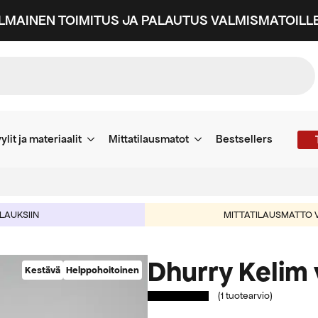
ILMAINEN TOIMITUS JA PALAUTUS VALMISMATOILLE
ylit ja materiaalit
Mittatilausmatot
Bestsellers
ILAUKSIIN
MITTATILAUSMATTO V
Dhurry Kelim 
Kestävä
Helppohoitoinen
(
1
tuotearvio)