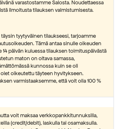
ipäivänä varastostamme Salosta. Noudettaessa
stä ilmoitusta tilauksen valmistumisesta.
täysin tyytyväinen tilaukseesi, tarjoamme
lautusoikeuden. Tämä antaa sinulle oikeuden
e 14 päivän kuluessa tilauksen toimituspäivästä
lautetun maton on oltava samassa,
ämättömässä kunnossa kuin se oli
 olet oikeutettu täyteen hyvitykseen.
ksen varmistaaksemme, että voit olla 100 %
utta voit maksaa verkkopankkitunnuksilla,
lla (credit/debit), laskulla tai osamaksulla.