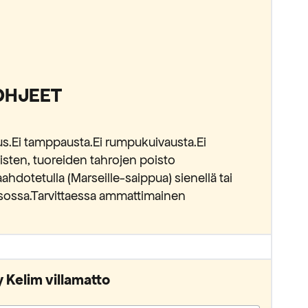
OHJEET
tus.Ei tamppausta.Ei rumpukuivausta.Ei
listen, tuoreiden tahrojen poisto
ahdotetulla (Marseille-saippua) sienellä tai
tasossa.Tarvittaessa ammattimainen
 Kelim villamatto