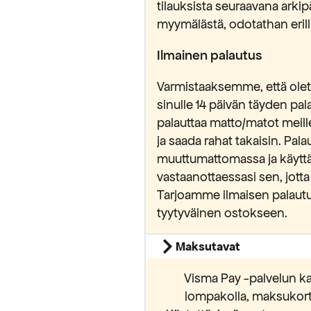
tilauksista seuraavana ark
myymälästä, odotathan erilli
Ilmainen palautus
luan alennuksen
Varmistaaksemme, että olet 
sinulle 14 päivän täyden pa
 sallit Maripa Oy:n lähettää sinulle
vistat lukeneesi ja hyväksyvän
palauttaa matto/matot meill
osuojaselosteen.
ja saada rahat takaisin. Pa
muuttumattomassa ja käytt
vastaanottaessasi sen, jotta
Tarjoamme ilmaisen palautu
tyytyväinen ostokseen.
Maksutavat
Visma Pay -palvelun ka
lompakolla, maksukortei