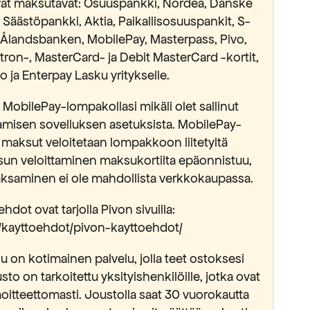
avat maksutavat: Osuuspankki, Nordea, Danske
äästöpankki, Aktia, Paikallisosuuspankit, S-
Ålandsbanken, MobilePay, Masterpass, Pivo,
ectron-, MasterCard- ja Debit MasterCard -kortit,
 ja Enterpay Lasku yritykselle.
MobilePay-lompakollasi mikäli olet sallinut
isen sovelluksen asetuksista. MobilePay-
 maksut veloitetaan lompakkoon liitetyltä
sun veloittaminen maksukortilta epäonnistuu,
saminen ei ole mahdollista verkkokaupassa.
hdot ovat tarjolla Pivon sivuilla:
fi/kayttoehdot/pivon-kayttoehdot/
 on kotimainen palvelu, jolla teet ostoksesi
usto on tarkoitettu yksityishenkilöille, jotka ovat
oitteettomasti. Joustolla saat 30 vuorokautta