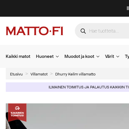
Products
search
Kaikki matot
Huoneet
Muodot ja koot
Värit
Ty
Etusivu
Villamatot
Dhurry Kelim villamatto
ILMAINEN TOIMITUS JA PALAUTUS KAIKKIIN T