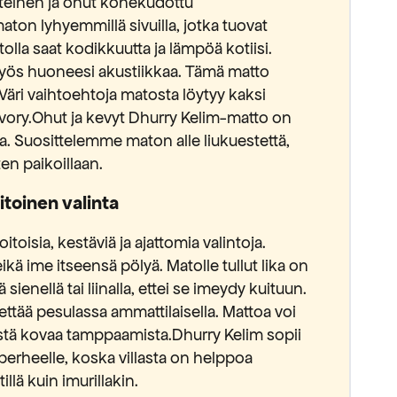
teinen ja ohut konekudottu
aton lyhyemmillä sivuilla, jotka tuovat
olla saat kodikkuutta ja lämpöä kotiisi.
myös huoneesi akustiikkaa. Tämä matto
 Väri vaihtoehtoja matosta löytyy kaksi
ivory.Ohut ja kevyt Dhurry Kelim-matto on
da. Suosittelemme maton alle liukuestettä,
en paikoillaan.
toinen valinta
toisia, kestäviä ja ajattomia valintoja.
eikä ime itseensä pölyä. Matolle tullut lika on
 sienellä tai liinalla, ettei se imeydy kuituun.
ttää pesulassa ammattilaisella. Mattoa voi
kestä kovaa tamppaamista.Dhurry Kelim sopii
raperheelle, koska villasta on helppoa
illä kuin imurillakin.