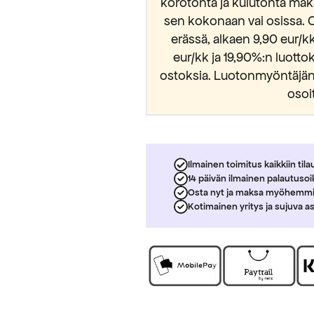
korotonta ja kulutonta mak
sen kokonaan vai osissa. 
erässä, alkaen 9,90 eur/
eur/kk ja 19,90%:n luott
ostoksia. Luotonmyöntäjänä
osoi
Ilmainen toimitus kaikkiin tila
14 päivän ilmainen palautuso
Osta nyt ja maksa myöhemm
Kotimainen yritys ja sujuva a