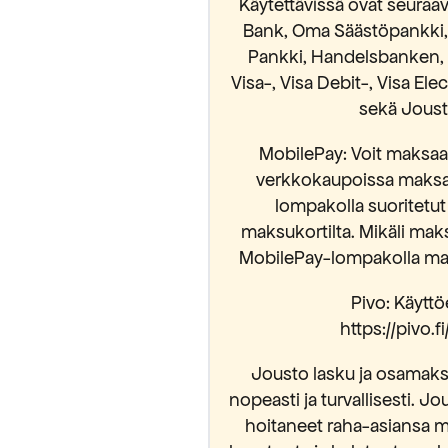
Käytettävissä ovat seura
Bank, Oma Säästöpankki, S
Pankki, Handelsbanken, 
Visa-, Visa Debit-, Visa El
sekä Jousto
MobilePay: Voit maksaa 
verkkokaupoissa maksam
lompakolla suoritetut
maksukortilta. Mikäli mak
MobilePay-lompakolla mak
Pivo: Käyttöe
https://pivo.
Jousto lasku ja osamaksu
nopeasti ja turvallisesti. Jo
hoitaneet raha-asiansa m