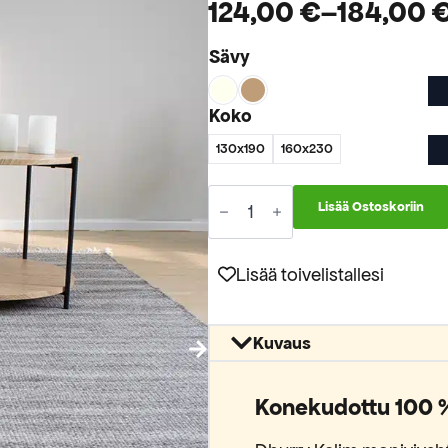
124,00
€
–
184,00
Hintaluokka:
Sävy
124,00 €
-
Koko
184,00 €
130x190
160x230
Dhurry
Lisää Ostoskoriin
Kelim
villamatto
määrä
Lisää toivelistallesi
Kuvaus
Konekudottu 100 %