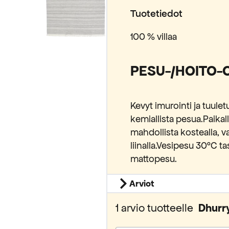
Tuotetiedot
100 % villaa
PESU-/HOITO-
Kevyt imurointi ja tuule
kemiallista pesua.Paikal
mahdollista kostealla, va
liinalla.Vesipesu 30°C 
mattopesu.
Arviot
1 arvio tuotteelle
Dhurry