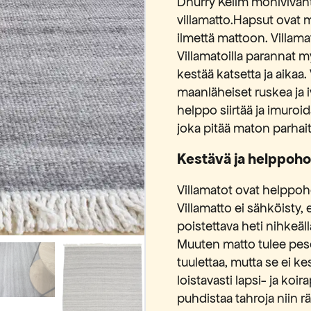
Dhurry Kelim monivivah
villamatto.Hapsut ovat m
ilmettä mattoon. Villamat
Villamatoilla parannat 
kestää katsetta ja aikaa.
maanläheiset ruskea ja 
helppo siirtää ja imuroi
joka pitää maton parhait
Kestävä ja helppohoi
Villamatot ovat helppohoi
Villamatto ei sähköisty, 
poistettava heti nihkeällä
Muuten matto tulee pese
tuulettaa, mutta se ei 
loistavasti lapsi- ja koi
puhdistaa tahroja niin rät