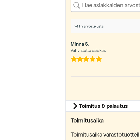
1-1 1:n arvostelusta
Minna S.
Vahvistettu asiakas
yödynnä
Toimitus & palautus
alennus
Toimitusaika
stä tilauksestasi.
Toimitusaika varastotuottei