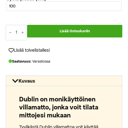
Dublin
valkoinen
Lisää Ostoskoriin
202
villa
kokolattiamatto
määrä
Lisää toivelistallesi
Saatavuus:
Varastossa
Kuvaus
Dublin on monikäyttöinen
villamatto, jonka voit tilata
mittojesi mukaan
Tyylikästä Dublin villamattoa voit käyttää