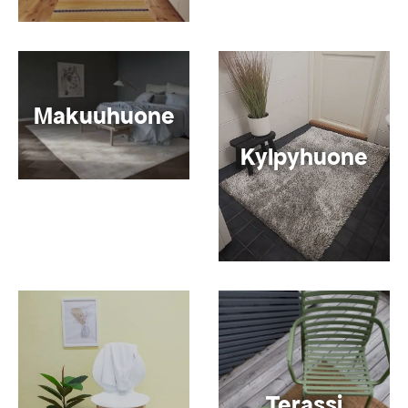
Makuuhuone
Kylpyhuone
Terassi