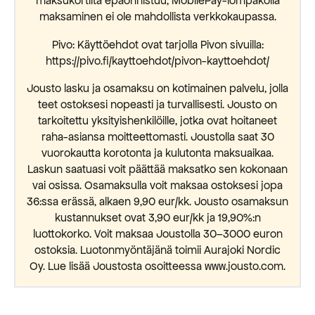
maksukortilta epäonnistuu, MobilePay-lompakolla
maksaminen ei ole mahdollista verkkokaupassa.
Pivo: Käyttöehdot ovat tarjolla Pivon sivuilla:
https://pivo.fi/kayttoehdot/pivon-kayttoehdot/
Jousto lasku ja osamaksu on kotimainen palvelu, jolla
teet ostoksesi nopeasti ja turvallisesti. Jousto on
tarkoitettu yksityishenkilöille, jotka ovat hoitaneet
raha-asiansa moitteettomasti. Joustolla saat 30
vuorokautta korotonta ja kulutonta maksuaikaa.
Laskun saatuasi voit päättää maksatko sen kokonaan
vai osissa. Osamaksulla voit maksaa ostoksesi jopa
36:ssa erässä, alkaen 9,90 eur/kk. Jousto osamaksun
kustannukset ovat 3,90 eur/kk ja 19,90%:n
luottokorko. Voit maksaa Joustolla 30–3000 euron
ostoksia. Luotonmyöntäjänä toimii Aurajoki Nordic
Oy. Lue lisää Joustosta osoitteessa www.jousto.com.