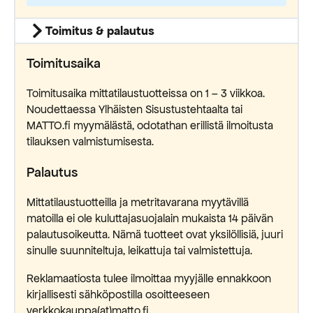
Toimitus & palautus
Toimitusaika
Toimitusaika mittatilaustuotteissa on 1 – 3 viikkoa.
Noudettaessa Ylhäisten Sisustustehtaalta tai
MATTO.fi myymälästä, odotathan erillistä ilmoitusta
tilauksen valmistumisesta.
Palautus
Mittatilaustuotteilla ja metritavarana myytävillä
matoilla ei ole kuluttajasuojalain mukaista 14 päivän
palautusoikeutta. Nämä tuotteet ovat yksilöllisiä, juuri
sinulle suunniteltuja, leikattuja tai valmistettuja.
Reklamaatiosta tulee ilmoittaa myyjälle ennakkoon
kirjallisesti sähköpostilla osoitteeseen
verkkokauppa(at)matto.fi.