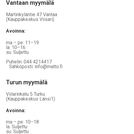
Vantaan myymälä
Martinkyläntie 47 Vantaa
(Kauppakeskus Viisari)
Avoinna
:
ma – pe: 11–19
la: 10–16
su: Suljettu
Puhelin: 044 4214417
Sähköposti: info@matto.fi
Turun myymälä
Viilarinkatu 5 Turku
(Kauppakeskus Länsi1)
Avoinna
:
ma – pe: 10–18
la: Suljettu
su: Suljettu