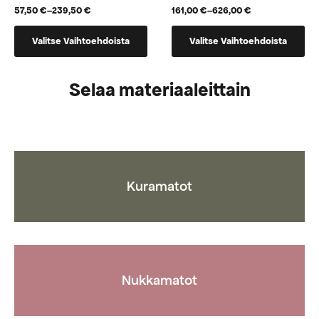
57,50
€
–
239,50
€
161,00
€
–
626,00
€
Hintaluokka:
Hintaluokka:
57,50 €
161,00 €
Tällä
Tällä
-
-
Valitse Vaihtoehdoista
Valitse Vaihtoehdoista
tuotteella
tuotteella
239,50 €
626,00 €
on
on
useampi
useampi
Selaa materiaaleittain
muunnelma.
muunnelma.
Voit
Voit
tehdä
tehdä
valinnat
valinnat
tuotteen
tuotteen
sivulla.
sivulla.
Kuramatot
Nukkamatot