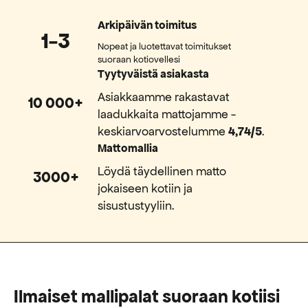
Arkipäivän toimitus
1-3
Nopeat ja luotettavat toimitukset
suoraan kotiovellesi
Tyytyväistä asiakasta
Asiakkaamme rakastavat
10 000+
laadukkaita mattojamme -
keskiarvoarvostelumme
4,74/5
.
Mattomallia
Löydä täydellinen matto
3000+
jokaiseen kotiin ja
sisustustyyliin.
Ilmaiset mallipalat suoraan kotiisi