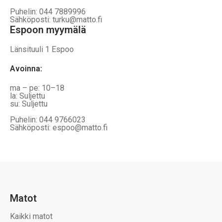
Puhelin: 044 7889996
Sähköposti: turku@matto.fi
Espoon myymälä
Länsituuli 1 Espoo
Avoinna
:
ma – pe: 10–18
la: Suljettu
su: Suljettu
Puhelin: 044 9766023
Sähköposti: espoo@matto.fi
Matot
Kaikki matot