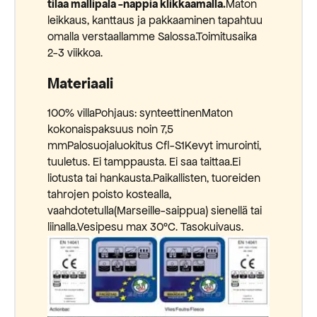
tilaa mallipala -nappia klikkaamalla.
Maton
leikkaus, kanttaus ja pakkaaminen tapahtuu
omalla verstaallamme Salossa.Toimitusaika
2-3 viikkoa.
Materiaali
100% villaPohjaus: synteettinenMaton
kokonaispaksuus noin 7,5
mmPalosuojaluokitus Cfl-S1Kevyt imurointi,
tuuletus. Ei tamppausta. Ei saa taittaa.Ei
liotusta tai hankausta.Paikallisten, tuoreiden
tahrojen poisto kostealla,
vaahdotetulla(Marseille-saippua) sienellä tai
liinalla.Vesipesu max 30°C. Tasokuivaus.