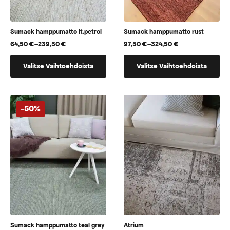
Sumack hamppumatto lt.petrol
Sumack hamppumatto rust
64,50
€
–
239,50
€
97,50
€
–
324,50
€
Hintaluokka:
Hintaluokka:
64,50 €
97,50 €
Tällä
Tällä
-
-
Valitse Vaihtoehdoista
Valitse Vaihtoehdoista
tuotteella
tuotteella
239,50 €
324,50 €
on
on
useampi
useampi
muunnelma.
muunnelma.
-50%
Voit
Voit
tehdä
tehdä
valinnat
valinnat
tuotteen
tuotteen
sivulla.
sivulla.
Sumack hamppumatto teal grey
Atrium