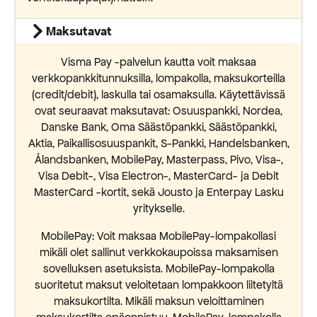
Maksutavat
Visma Pay -palvelun kautta voit maksaa
verkkopankkitunnuksilla, lompakolla, maksukorteilla
(credit/debit), laskulla tai osamaksulla. Käytettävissä
ovat seuraavat maksutavat: Osuuspankki, Nordea,
Danske Bank, Oma Säästöpankki, Säästöpankki,
Aktia, Paikallisosuuspankit, S-Pankki, Handelsbanken,
Ålandsbanken, MobilePay, Masterpass, Pivo, Visa-,
Visa Debit-, Visa Electron-, MasterCard- ja Debit
MasterCard -kortit, sekä Jousto ja Enterpay Lasku
yritykselle.
MobilePay: Voit maksaa MobilePay-lompakollasi
mikäli olet sallinut verkkokaupoissa maksamisen
sovelluksen asetuksista. MobilePay-lompakolla
suoritetut maksut veloitetaan lompakkoon liitetyltä
maksukortilta. Mikäli maksun veloittaminen