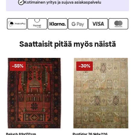
Kotimainen yritys ja sujuva asiakaspalvelu
Saattaisit pitää myös näistä
-55%
-30%
Beluch 89x132cm
Pustidar 76 149×226