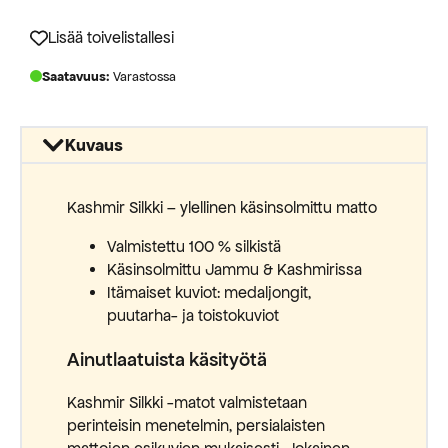
oli:
on:
3650,00 €.
1825,00 €.
Lisää toivelistallesi
Saatavuus:
Varastossa
Kuvaus
Kashmir Silkki – ylellinen käsinsolmittu matto
Valmistettu 100 % silkistä
Käsinsolmittu Jammu & Kashmirissa
Itämaiset kuviot: medaljongit,
puutarha- ja toistokuviot
Ainutlaatuista käsityötä
Kashmir Silkki -matot valmistetaan
perinteisin menetelmin, persialaisten