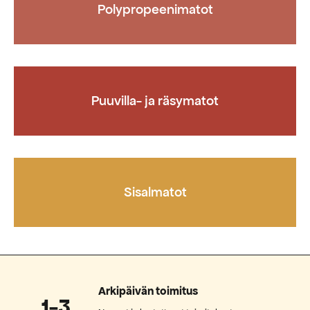
Polypropeenimatot
Puuvilla- ja räsymatot
Sisalmatot
Arkipäivän toimitus
1-3