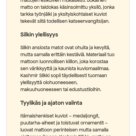
mattojen esikuvien mukaisesti. Jokainen
matto on taidokas käsinsolmittu yksilö, jonka
tarkka työnjälki ja yksityiskohtaiset kuviot
tekevät siitä todellisen katseenvangitsijan.
Silkin ylellisyys
Silkin ansiosta matot ovat ohuita ja kevyitä,
mutta samalla erittäin kestäviä. Materiaali tuo
mattoon luonnollisen kiillon, joka korostaa
sen värikkyyttä ja kaunista kuviomaailmaa.
Kashmir Silkki sopii täydellisesti tuomaan
ylellisyyttä olohuoneeseen,
makuuhuoneeseen tai edustustiloihin.
Tyylikäs ja ajaton valinta
Itämaishenkiset kuviot – medaljongit,
puutarha-aiheet ja toistuvat ornamentit –
luovat mattoon perinteisen mutta samalla