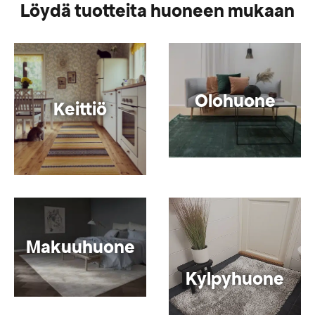
Löydä tuotteita huoneen mukaan
Olohuone
Keittiö
Makuuhuone
Kylpyhuone