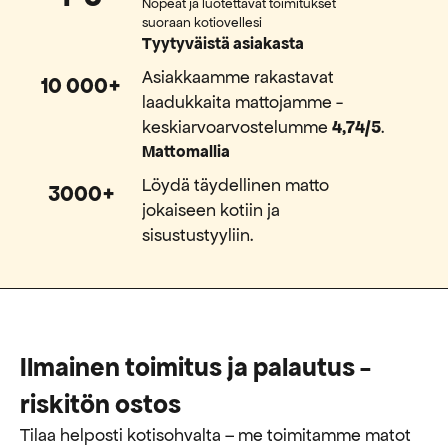
Nopeat ja luotettavat toimitukset
suoraan kotiovellesi
Tyytyväistä asiakasta
Asiakkaamme rakastavat
10 000+
laadukkaita mattojamme -
keskiarvoarvostelumme
4,74/5
.
Mattomallia
Löydä täydellinen matto
3000+
jokaiseen kotiin ja
sisustustyyliin.
Ilmainen toimitus ja palautus -
riskitön ostos
Tilaa helposti kotisohvalta – me toimitamme matot