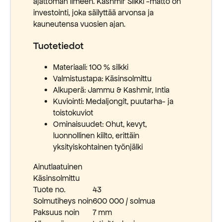
ajattoman ilmeen. Kashmir Silkki -matto on
investointi, joka säilyttää arvonsa ja
kauneutensa vuosien ajan.
Tuotetiedot
Materiaali: 100 % silkki
Valmistustapa: Käsinsolmittu
Alkuperä: Jammu & Kashmir, Intia
Kuviointi: Medaljongit, puutarha- ja
toistokuviot
Ominaisuudet: Ohut, kevyt,
luonnollinen kiilto, erittäin
yksityiskohtainen työnjälki
Ainutlaatuinen
Käsinsolmittu
Tuote no.
43
Solmutiheys noin
600 000 / solmua
Paksuus noin
7 mm