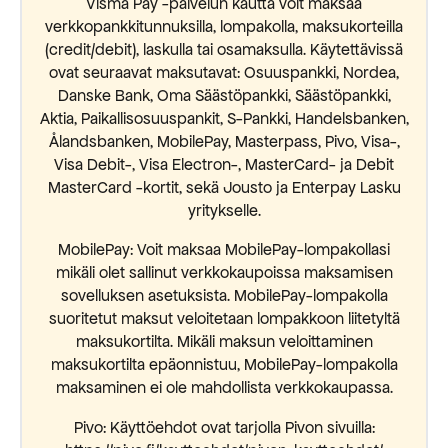
Visma Pay -palvelun kautta voit maksaa
verkkopankkitunnuksilla, lompakolla, maksukorteilla
(credit/debit), laskulla tai osamaksulla. Käytettävissä
ovat seuraavat maksutavat: Osuuspankki, Nordea,
Danske Bank, Oma Säästöpankki, Säästöpankki,
Aktia, Paikallisosuuspankit, S-Pankki, Handelsbanken,
Ålandsbanken, MobilePay, Masterpass, Pivo, Visa-,
Visa Debit-, Visa Electron-, MasterCard- ja Debit
MasterCard -kortit, sekä Jousto ja Enterpay Lasku
yritykselle.
MobilePay: Voit maksaa MobilePay-lompakollasi
mikäli olet sallinut verkkokaupoissa maksamisen
sovelluksen asetuksista. MobilePay-lompakolla
suoritetut maksut veloitetaan lompakkoon liitetyltä
maksukortilta. Mikäli maksun veloittaminen
maksukortilta epäonnistuu, MobilePay-lompakolla
maksaminen ei ole mahdollista verkkokaupassa.
Pivo: Käyttöehdot ovat tarjolla Pivon sivuilla: