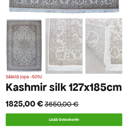
Säästä jopa -50%!
Kashmir silk 127x185cm
1825,00
€
3650,00
€
Alkuperäinen
Nykyinen
hinta
hinta
Lisää Ostoskoriin