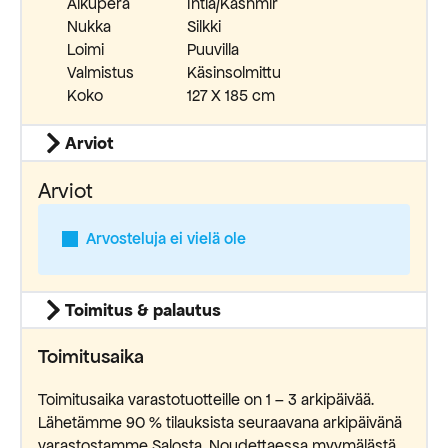
Alkuperä
Intia/Kashmir
Nukka
Silkki
Loimi
Puuvilla
Valmistus
Käsinsolmittu
Koko
127 X 185 cm
Arviot
Arviot
Arvosteluja ei vielä ole
Toimitus & palautus
Toimitusaika
Toimitusaika varastotuotteille on 1 – 3 arkipäivää.
Lähetämme 90 % tilauksista seuraavana arkipäivänä
varastostamme Salosta. Noudettaessa myymälästä,