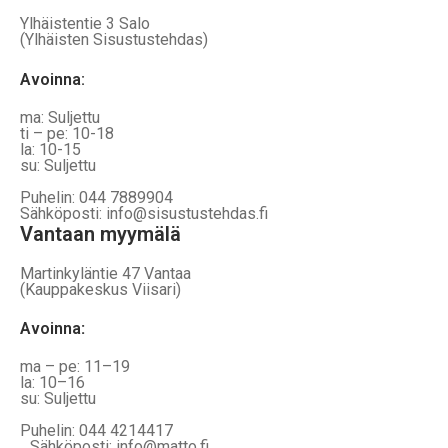
Ylhäistentie 3 Salo
(Ylhäisten Sisustustehdas)
Avoinna:
ma: Suljettu
ti – pe: 10-18
la: 10-15
su: Suljettu
Puhelin: 044 7889904
Sähköposti: info@sisustustehdas.fi
Vantaan myymälä
Martinkyläntie 47 Vantaa
(Kauppakeskus Viisari)
Avoinna
:
ma – pe: 11–19
la: 10–16
su: Suljettu
Puhelin: 044 4214417
Sähköposti: info@matto.fi