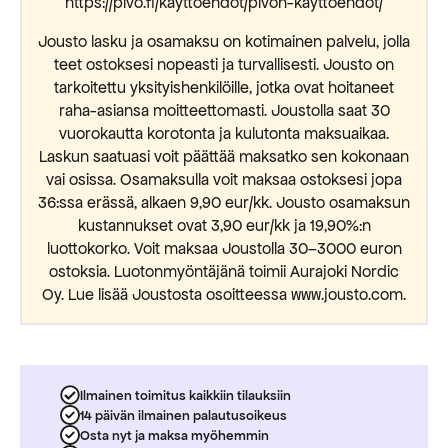
https://pivo.fi/kayttoehdot/pivon-kayttoehdot/
Jousto lasku ja osamaksu on kotimainen palvelu, jolla
teet ostoksesi nopeasti ja turvallisesti. Jousto on
tarkoitettu yksityishenkilöille, jotka ovat hoitaneet
raha-asiansa moitteettomasti. Joustolla saat 30
vuorokautta korotonta ja kulutonta maksuaikaa.
Laskun saatuasi voit päättää maksatko sen kokonaan
vai osissa. Osamaksulla voit maksaa ostoksesi jopa
36:ssa erässä, alkaen 9,90 eur/kk. Jousto osamaksun
kustannukset ovat 3,90 eur/kk ja 19,90%:n
luottokorko. Voit maksaa Joustolla 30–3000 euron
ostoksia. Luotonmyöntäjänä toimii Aurajoki Nordic
Oy. Lue lisää Joustosta osoitteessa www.jousto.com.
Ilmainen toimitus kaikkiin tilauksiin
14 päivän ilmainen palautusoikeus
Osta nyt ja maksa myöhemmin