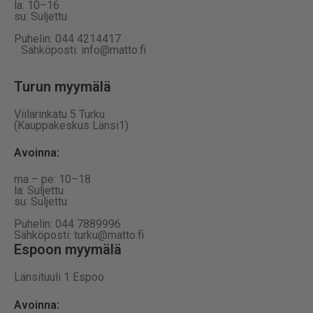
la: 10–16
su: Suljettu
Puhelin: 044 4214417
Sähköposti: info@matto.fi
Turun myymälä
Viilarinkatu 5 Turku
(Kauppakeskus Länsi1)
Avoinna
:
ma – pe: 10–18
la: Suljettu
su: Suljettu
Puhelin: 044 7889996
Sähköposti: turku@matto.fi
Espoon myymälä
Länsituuli 1 Espoo
Avoinna
: