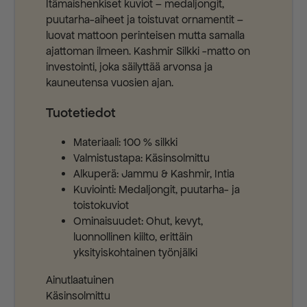
Itämaishenkiset kuviot – medaljongit,
puutarha-aiheet ja toistuvat ornamentit –
luovat mattoon perinteisen mutta samalla
ajattoman ilmeen. Kashmir Silkki -matto on
investointi, joka säilyttää arvonsa ja
kauneutensa vuosien ajan.
Tuotetiedot
Materiaali: 100 % silkki
Valmistustapa: Käsinsolmittu
Alkuperä: Jammu & Kashmir, Intia
Kuviointi: Medaljongit, puutarha- ja
toistokuviot
Ominaisuudet: Ohut, kevyt,
luonnollinen kiilto, erittäin
yksityiskohtainen työnjälki
Ainutlaatuinen
Käsinsolmittu