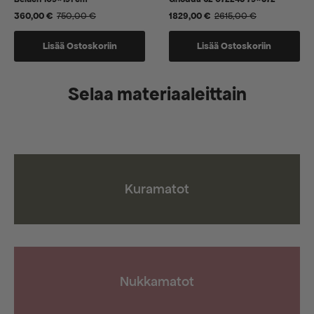
360,00
€
750,00
€
1829,00
€
2615,00
€
Alkuperäinen
Nykyinen
Alkuperäinen
Nykyinen
hinta
hinta
hinta
hinta
oli:
on:
oli:
on:
Lisää Ostoskoriin
Lisää Ostoskoriin
750,00 €.
360,00 €.
2615,00 €.
1829,00 €.
Selaa materiaaleittain
Kuramatot
Nukkamatot