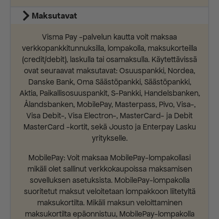
Maksutavat
Visma Pay -palvelun kautta voit maksaa
verkkopankkitunnuksilla, lompakolla, maksukorteilla
(credit/debit), laskulla tai osamaksulla. Käytettävissä
ovat seuraavat maksutavat: Osuuspankki, Nordea,
Danske Bank, Oma Säästöpankki, Säästöpankki,
Aktia, Paikallisosuuspankit, S-Pankki, Handelsbanken,
Ålandsbanken, MobilePay, Masterpass, Pivo, Visa-,
Visa Debit-, Visa Electron-, MasterCard- ja Debit
MasterCard -kortit, sekä Jousto ja Enterpay Lasku
yritykselle.
MobilePay: Voit maksaa MobilePay-lompakollasi
mikäli olet sallinut verkkokaupoissa maksamisen
sovelluksen asetuksista. MobilePay-lompakolla
suoritetut maksut veloitetaan lompakkoon liitetyltä
maksukortilta. Mikäli maksun veloittaminen
maksukortilta epäonnistuu, MobilePay-lompakolla