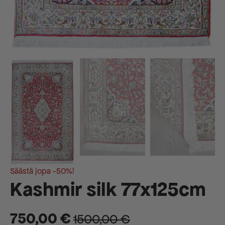
Säästä jopa -50%!
Kashmir silk 77x125cm
750,00
€
1500,00
€