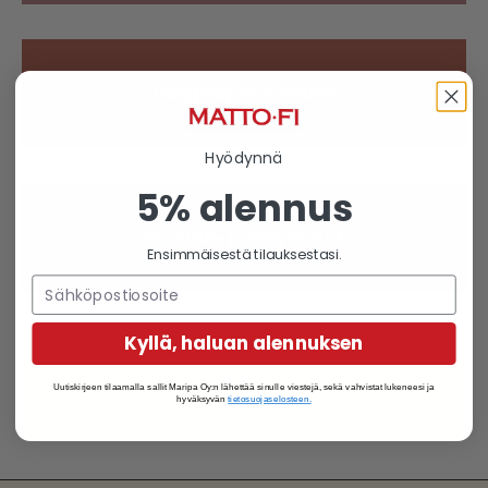
Polypropeenimatot
Hyödynnä
5% alennus
Puuvilla- ja räsymatot
Ensimmäisestä tilauksestasi.
Kyllä, haluan alennuksen
Sisalmatot
Uutiskirjeen tilaamalla sallit Maripa Oy:n lähettää sinulle viestejä, sekä vahvistat lukeneesi ja
hyväksyvän
tietosuojaselosteen.