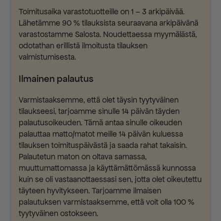
Toimitusaika varastotuotteille on 1 – 3 arkipäivää.
Lähetämme 90 % tilauksista seuraavana arkipäivänä
varastostamme Salosta. Noudettaessa myymälästä,
odotathan erillistä ilmoitusta tilauksen
valmistumisesta.
Ilmainen palautus
Varmistaaksemme, että olet täysin tyytyväinen
tilaukseesi, tarjoamme sinulle 14 päivän täyden
palautusoikeuden. Tämä antaa sinulle oikeuden
palauttaa matto/matot meille 14 päivän kuluessa
tilauksen toimituspäivästä ja saada rahat takaisin.
Palautetun maton on oltava samassa,
muuttumattomassa ja käyttämättömässä kunnossa
kuin se oli vastaanottaessasi sen, jotta olet oikeutettu
täyteen hyvitykseen. Tarjoamme ilmaisen
palautuksen varmistaaksemme, että voit olla 100 %
tyytyväinen ostokseen.