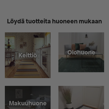
Löydä tuotteita huoneen mukaan
Olohuone
Keittiö
Makuuhuone