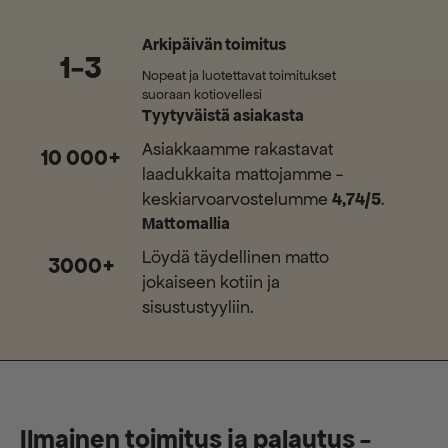
Arkipäivän toimitus
1-3
Nopeat ja luotettavat toimitukset
suoraan kotiovellesi
Tyytyväistä asiakasta
Asiakkaamme rakastavat
10 000+
laadukkaita mattojamme -
keskiarvoarvostelumme
4,74/5
.
Mattomallia
Löydä täydellinen matto
3000+
jokaiseen kotiin ja
sisustustyyliin.
Ilmainen toimitus ja palautus -