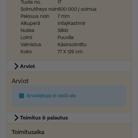
Tuote no.
17
Solmutiheys noin
600 000 / solmua
Paksuus noin
7 mm
Alkuperä
Intia/Kashmir
Nukka
Silkki
Loimi
Puuvilla
Valmistus
Käsinsolmittu
Koko
77 X 125 cm
Arviot
Arviot
Arvosteluja ei vielä ole
Toimitus & palautus
Toimitusaika