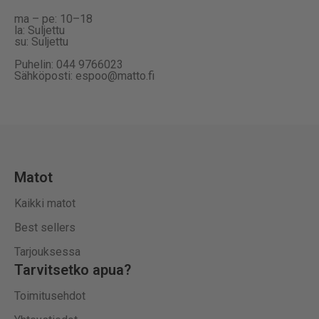
ma – pe: 10–18
la: Suljettu
su: Suljettu
Puhelin: 044 9766023
Sähköposti: espoo@matto.fi
Matot
Kaikki matot
Best sellers
Tarjouksessa
Tarvitsetko apua?
Toimitusehdot