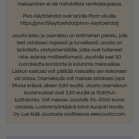
maksaminen ei ole mahdollista verkkokaupassa.
Pivo: Käyttöehdot ovat tarjolla Pivon sivuilla:
https://pivo.fi/kayttoehdot/pivon-kayttoehdot/
Jousto lasku ja osamaksu on kotimainen palvelu, jolla
teet ostoksesi nopeasti ja turvallisesti. Jousto on
tarkoitettu yksityishenkilöille, jotka ovat hoitaneet
raha-asiansa moitteettomasti. Joustolla saat 30
vuorokautta korotonta ja kulutonta maksuaikaa.
Laskun saatuasi voit päättää maksatko sen kokonaan
vai osissa. Osamaksulla voit maksaa ostoksesi jopa
36:ssa erässä, alkaen 9,90 eur/kk. Jousto osamaksun
kustannukset ovat 3,90 eur/kk ja 19,90%:n
luottokorko. Voit maksaa Joustolla 30–3000 euron
ostoksia. Luotonmyöntäjänä toimii Aurajoki Nordic
Oy. Lue lisää Joustosta osoitteessa www.jousto.com.