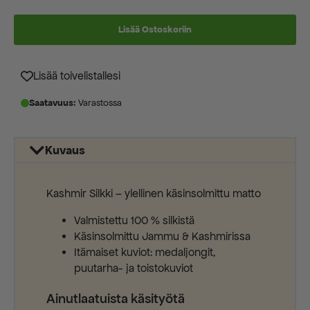
Alkuperäinen
Nykyinen
hinta
hinta
Lisää Ostoskoriin
oli:
on:
1500,00 €.
750,00 €.
Lisää toivelistallesi
Saatavuus:
Varastossa
Kuvaus
Kashmir Silkki – ylellinen käsinsolmittu matto
Valmistettu 100 % silkistä
Käsinsolmittu Jammu & Kashmirissa
Itämaiset kuviot: medaljongit,
puutarha- ja toistokuviot
Ainutlaatuista käsityötä