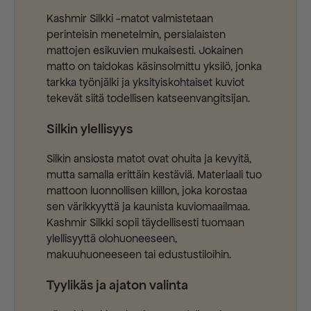
Kashmir Silkki -matot valmistetaan
perinteisin menetelmin, persialaisten
mattojen esikuvien mukaisesti. Jokainen
matto on taidokas käsinsolmittu yksilö, jonka
tarkka työnjälki ja yksityiskohtaiset kuviot
tekevät siitä todellisen katseenvangitsijan.
Silkin ylellisyys
Silkin ansiosta matot ovat ohuita ja kevyitä,
mutta samalla erittäin kestäviä. Materiaali tuo
mattoon luonnollisen kiillon, joka korostaa
sen värikkyyttä ja kaunista kuviomaailmaa.
Kashmir Silkki sopii täydellisesti tuomaan
ylellisyyttä olohuoneeseen,
makuuhuoneeseen tai edustustiloihin.
Tyylikäs ja ajaton valinta