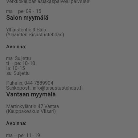
Verkkokaupan asiakaspalvelu palvelee:
ma – pe: 09 - 15
Salon myymälä
Ylhäistentie 3 Salo
(Ylhäisten Sisustustehdas)
Avoinna:
ma: Suljettu
ti – pe: 10-18
la: 10-15
su: Suljettu
Puhelin: 044 7889904
Sähköposti: info@sisustustehdas.fi
Vantaan myymälä
Martinkyläntie 47 Vantaa
(Kauppakeskus Viisari)
Avoinna
:
ma – pe: 11–19