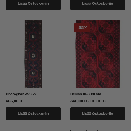
Lisää Ostoskoriin
Lisää Ostoskoriin
-55%
Gharaghan 313×77
Beluch 105×191 cm
665,00
€
360,00
€
800,00
€
Alkuperäinen
Nykyinen
hinta
hinta
oli:
on:
Lisää Ostoskoriin
Lisää Ostoskoriin
800,00 €.
360,00 €.