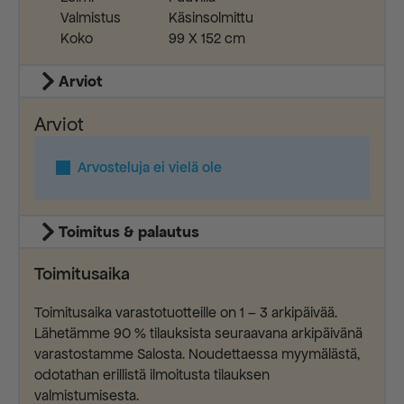
Valmistus
Käsinsolmittu
Koko
99 X 152 cm
Arviot
Arviot
Arvosteluja ei vielä ole
Toimitus & palautus
Toimitusaika
Toimitusaika varastotuotteille on 1 – 3 arkipäivää.
Lähetämme 90 % tilauksista seuraavana arkipäivänä
varastostamme Salosta. Noudettaessa myymälästä,
odotathan erillistä ilmoitusta tilauksen
valmistumisesta.