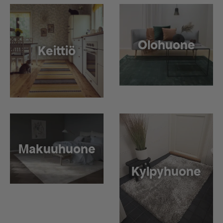
Olohuone
Keittiö
Makuuhuone
Kylpyhuone