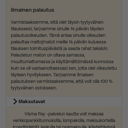
Ilmainen palautus
Varmistaaksemme, että olet täysin tyytyväinen
tilaukseesi, tarjoamme sinulle 14 päivän täyden
palautusoikeuden. Tämä antaa sinulle oikeuden
palauttaa matto/matot meille 14 päivän kuluessa
tilauksen toimituspäivästä ja saada rahat takaisin.
Palautetun maton on oltava samassa,
muuttumattomassa ja käyttämättömässä kunnossa
kuin se oli vastaanottaessasi sen, jotta olet oikeutettu
täyteen hyvitykseen. Tarjoamme ilmaisen
palautuksen varmistaaksemme, että voit olla 100 %
tyytyväinen ostokseen.
Maksutavat
Visma Pay -palvelun kautta voit maksaa
verkkopankkitunnuksilla, lompakolla, maksukorteilla
(credit/debit), laskulla tai osamaksulla. Käytettävissä