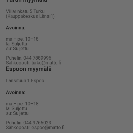
Viilarinkatu 5 Turku
(Kauppakeskus Länsi1)
Avoinna
:
ma – pe: 10–18
la: Suljettu
su: Suljettu
Puhelin: 044 7889996
Sähköposti: turku@matto.fi
Espoon myymälä
Länsituuli 1 Espoo
Avoinna
:
ma – pe: 10–18
la: Suljettu
su: Suljettu
Puhelin: 044 9766023
Sähköposti: espoo@matto.fi