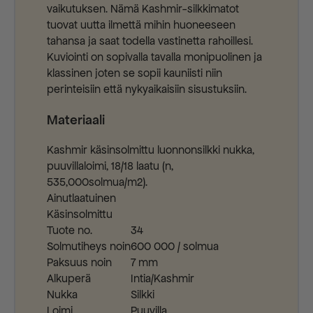
vaikutuksen. Nämä Kashmir-silkkimatot
tuovat uutta ilmettä mihin huoneeseen
tahansa ja saat todella vastinetta rahoillesi.
Kuviointi on sopivalla tavalla monipuolinen ja
klassinen joten se sopii kauniisti niin
perinteisiin että nykyaikaisiin sisustuksiin.
Materiaali
Kashmir käsinsolmittu luonnonsilkki nukka,
puuvillaloimi, 18/18 laatu (n,
535,000solmua/m2).
Ainutlaatuinen
Käsinsolmittu
Tuote no.
34
Solmutiheys noin
600 000 / solmua
Paksuus noin
7 mm
Alkuperä
Intia/Kashmir
Nukka
Silkki
Loimi
Puuvilla