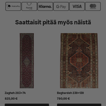
Saattaisit pitää myös näistä
Zagheh 283×74
Beghardeh 239×139
825,00
€
780,00
€