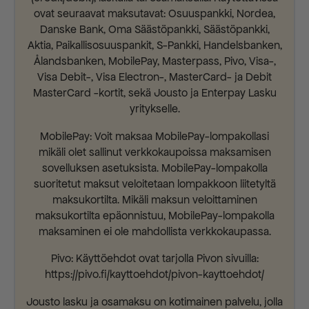
ovat seuraavat maksutavat: Osuuspankki, Nordea,
Danske Bank, Oma Säästöpankki, Säästöpankki,
Aktia, Paikallisosuuspankit, S-Pankki, Handelsbanken,
Ålandsbanken, MobilePay, Masterpass, Pivo, Visa-,
Visa Debit-, Visa Electron-, MasterCard- ja Debit
MasterCard -kortit, sekä Jousto ja Enterpay Lasku
yritykselle.
MobilePay: Voit maksaa MobilePay-lompakollasi
mikäli olet sallinut verkkokaupoissa maksamisen
sovelluksen asetuksista. MobilePay-lompakolla
suoritetut maksut veloitetaan lompakkoon liitetyltä
maksukortilta. Mikäli maksun veloittaminen
maksukortilta epäonnistuu, MobilePay-lompakolla
maksaminen ei ole mahdollista verkkokaupassa.
Pivo: Käyttöehdot ovat tarjolla Pivon sivuilla:
https://pivo.fi/kayttoehdot/pivon-kayttoehdot/
Jousto lasku ja osamaksu on kotimainen palvelu, jolla