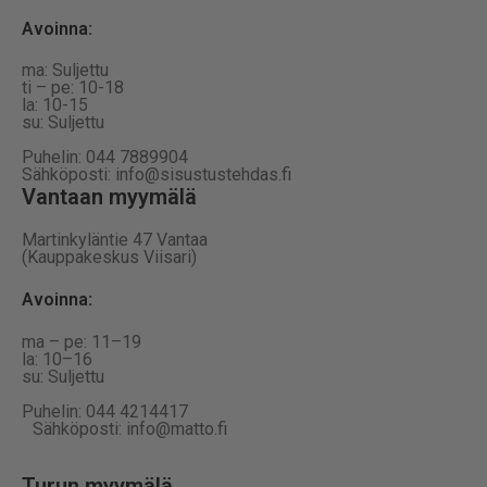
Avoinna:
ma: Suljettu
ti – pe: 10-18
la: 10-15
su: Suljettu
Puhelin: 044 7889904
Sähköposti: info@sisustustehdas.fi
Vantaan myymälä
Martinkyläntie 47 Vantaa
(Kauppakeskus Viisari)
Avoinna
:
ma – pe: 11–19
la: 10–16
su: Suljettu
Puhelin: 044 4214417
Sähköposti: info@matto.fi
Turun myymälä