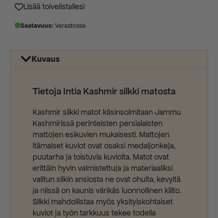
2350,00 €.
1175,00 €.
Lisää toivelistallesi
Saatavuus:
Varastossa
Kuvaus
Tietoja Intia Kashmir silkki matosta
Kashmir silkki matot käsinsolmitaan Jammu
Kashmirissä perinteisten persialaisten
mattojen esikuvien mukaisesti. Mattojen
itämaiset kuviot ovat osaksi medaljonkeja,
puutarha ja toistuvia kuvioita. Matot ovat
erittäin hyvin valmistettuja ja materiaaliksi
valitun silkin ansiosta ne ovat ohuita, kevyitä
ja niissä on kaunis värikäs luonnollinen kiilto.
Silkki mahdollistaa myös yksityiskohtaiset
kuviot ja työn tarkkuus tekee todella