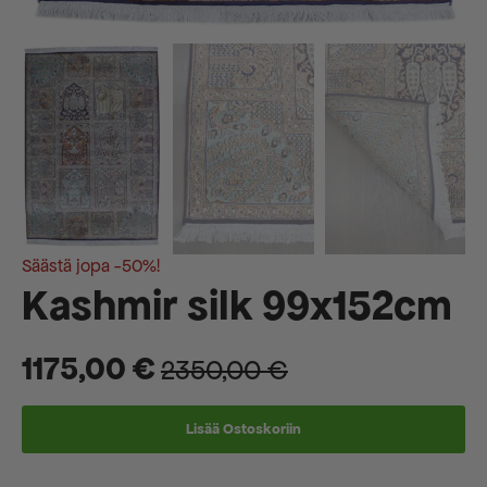
Säästä jopa -50%!
Kashmir silk 99x152cm
1175,00
€
2350,00
€
Alkuperäinen
Nykyinen
hinta
hinta
Lisää Ostoskoriin
oli:
on: