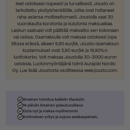
teet ostoksesi nopeasti ja turvallisesti. Jousto on
tarkoitettu yksityishenkilöille, jotka ovat hoitaneet
raha-asiansa moitteettomasti. Joustolla saat 30
vuorokautta korotonta ja kulutonta maksuaikaa.
Laskun saatuasi voit päättää maksatko sen kokonaan
vai osissa. Osamaksulla voit maksaa ostoksesi jopa
36:ssa erässä, alkaen 9,90 eur/kk. Jousto osamaksun
kustannukset ovat 3,90 eur/kk ja 19,90%:n
luottokorko. Voit maksaa Joustolla 30–3000 euron
ostoksia. Luotonmyöntäjänä toimii Aurajoki Nordic
Oy. Lue lisää Joustosta osoitteessa www.jousto.com.
Ilmainen toimitus kaikkiin tilauksiin
14 päivän ilmainen palautusoikeus
Osta nyt ja maksa myöhemmin
Kotimainen yritys ja sujuva asiakaspalvelu