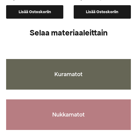
Alkuperäinen
Nykyinen
hinta
hinta
oli:
on:
Lisää Ostoskoriin
Lisää Ostoskoriin
1250,00 €.
499,00 €.
Selaa materiaaleittain
Kuramatot
Nukkamatot