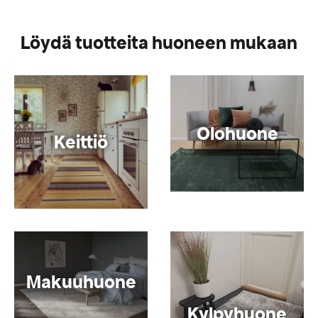
Löydä tuotteita huoneen mukaan
Olohuone
Keittiö
Makuuhuone
Kylpyhuone