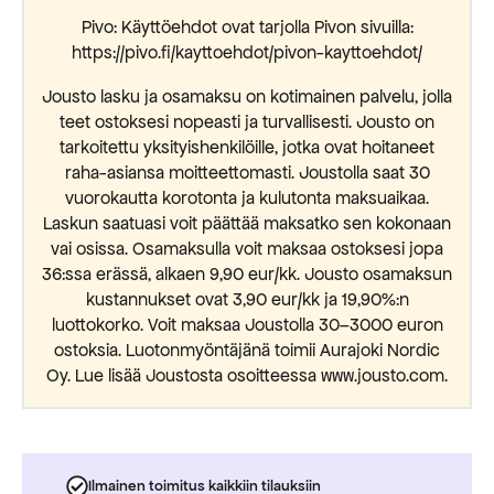
Pivo: Käyttöehdot ovat tarjolla Pivon sivuilla:
https://pivo.fi/kayttoehdot/pivon-kayttoehdot/
Jousto lasku ja osamaksu on kotimainen palvelu, jolla
teet ostoksesi nopeasti ja turvallisesti. Jousto on
tarkoitettu yksityishenkilöille, jotka ovat hoitaneet
raha-asiansa moitteettomasti. Joustolla saat 30
vuorokautta korotonta ja kulutonta maksuaikaa.
Laskun saatuasi voit päättää maksatko sen kokonaan
vai osissa. Osamaksulla voit maksaa ostoksesi jopa
36:ssa erässä, alkaen 9,90 eur/kk. Jousto osamaksun
kustannukset ovat 3,90 eur/kk ja 19,90%:n
luottokorko. Voit maksaa Joustolla 30–3000 euron
ostoksia. Luotonmyöntäjänä toimii Aurajoki Nordic
Oy. Lue lisää Joustosta osoitteessa www.jousto.com.
Ilmainen toimitus kaikkiin tilauksiin