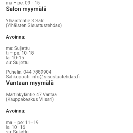
ma – pe: 09 - 15
Salon myymälä
Ylhäistentie 3 Salo
(Ylhäisten Sisustustehdas)
Avoinna:
ma: Suljettu
ti – pe: 10-18
la: 10-15
su: Suljettu
Puhelin: 044 7889904
Sähköposti: info@sisustustehdas.fi
Vantaan myymälä
Martinkyläntie 47 Vantaa
(Kauppakeskus Viisari)
Avoinna
:
ma – pe: 11–19
la: 10–16
su: Suljettu