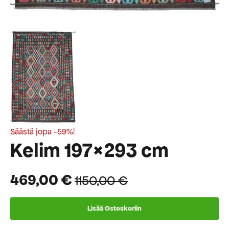
Säästä jopa -59%!
Kelim 197×293 cm
469,00
€
1150,00
€
Alkuperäinen
Nykyinen
hinta
hinta
Lisää Ostoskoriin
oli:
on: