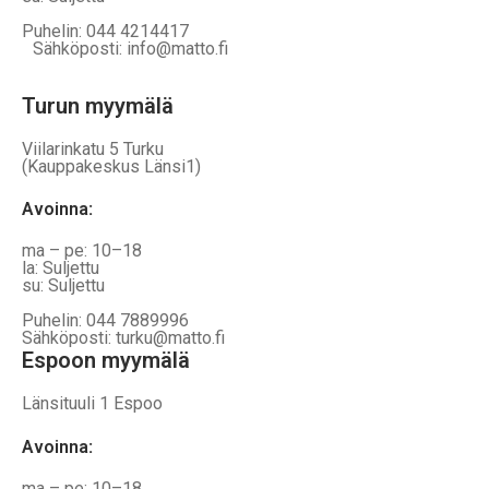
Puhelin: 044 4214417
Sähköposti: info@matto.fi
Turun myymälä
Viilarinkatu 5 Turku
(Kauppakeskus Länsi1)
Avoinna
:
ma – pe: 10–18
la: Suljettu
su: Suljettu
Puhelin: 044 7889996
Sähköposti: turku@matto.fi
Espoon myymälä
Länsituuli 1 Espoo
Avoinna
:
ma – pe: 10–18