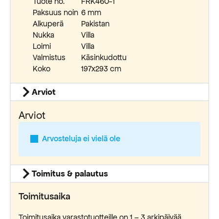
Tuote no.
FRK460-1
Paksuus noin
6 mm
Alkuperä
Pakistan
Nukka
Villa
Loimi
Villa
Valmistus
Käsinkudottu
Koko
197x293 cm
Arviot
Arviot
Arvosteluja ei vielä ole
Toimitus & palautus
Toimitusaika
Toimitusaika varastotuotteille on 1 – 3 arkipäivää.