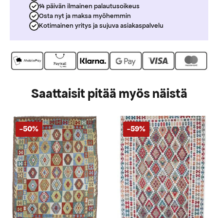
14 päivän ilmainen palautusoikeus
Osta nyt ja maksa myöhemmin
Kotimainen yritys ja sujuva asiakaspalvelu
Saattaisit pitää myös näistä
-50%
-59%