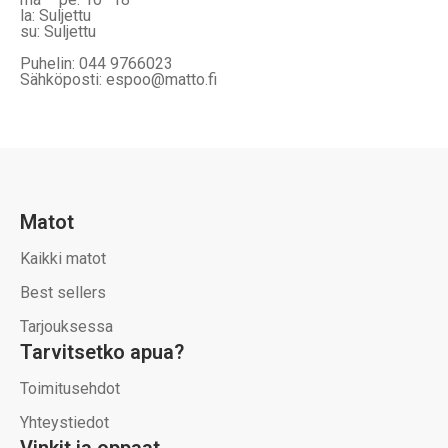
la: Suljettu
su: Suljettu
Puhelin: 044 9766023
Sähköposti: espoo@matto.fi
Matot
Kaikki matot
Best sellers
Tarjouksessa
Tarvitsetko apua?
Toimitusehdot
Yhteystiedot
Vinkit ja oppaat