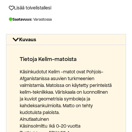
1150,00 €.
469,00 €.
Lisää toivelistallesi
Saatavuus:
Varastossa
Kuvaus
Tietoja Kelim-matoista
Käsinkudotut Kelim -matot ovat Pohjois-
Afganistanissa asuvien turkmeenien
valmistamia. Matoissa on käytetty perinteistä
kelim-tekniikkaa. Väriskaala on luonnollinen
ja kuviot geometrisia symboleja ja
kahdeksankulmioita. Matto on tehty
kudotuista paloista.
Ainutlaatuinen
Käsinsolmittu
Ikä 0-20 vuotta