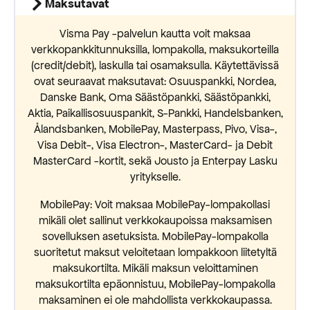
Maksutavat
Visma Pay -palvelun kautta voit maksaa
verkkopankkitunnuksilla, lompakolla, maksukorteilla
(credit/debit), laskulla tai osamaksulla. Käytettävissä
ovat seuraavat maksutavat: Osuuspankki, Nordea,
Danske Bank, Oma Säästöpankki, Säästöpankki,
Aktia, Paikallisosuuspankit, S-Pankki, Handelsbanken,
Ålandsbanken, MobilePay, Masterpass, Pivo, Visa-,
Visa Debit-, Visa Electron-, MasterCard- ja Debit
MasterCard -kortit, sekä Jousto ja Enterpay Lasku
yritykselle.
MobilePay: Voit maksaa MobilePay-lompakollasi
mikäli olet sallinut verkkokaupoissa maksamisen
sovelluksen asetuksista. MobilePay-lompakolla
suoritetut maksut veloitetaan lompakkoon liitetyltä
maksukortilta. Mikäli maksun veloittaminen
maksukortilta epäonnistuu, MobilePay-lompakolla
maksaminen ei ole mahdollista verkkokaupassa.