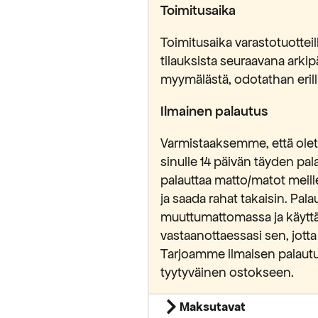
Toimitusaika
Toimitusaika varastotuottei
tilauksista seuraavana ark
myymälästä, odotathan erilli
Ilmainen palautus
Varmistaaksemme, että olet 
sinulle 14 päivän täyden pa
palauttaa matto/matot meill
ja saada rahat takaisin. Pa
muuttumattomassa ja käytt
vastaanottaessasi sen, jotta
Tarjoamme ilmaisen palautu
tyytyväinen ostokseen.
Maksutavat