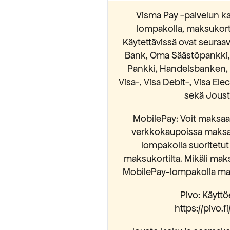
Visma Pay -palvelun ka
lompakolla, maksukortei
Käytettävissä ovat seura
Bank, Oma Säästöpankki, S
Pankki, Handelsbanken, 
Visa-, Visa Debit-, Visa El
sekä Jousto
MobilePay: Voit maksaa 
verkkokaupoissa maksam
lompakolla suoritetut
maksukortilta. Mikäli mak
MobilePay-lompakolla mak
Pivo: Käyttöe
https://pivo.