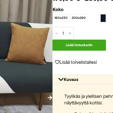
Hintaluokka:
Koko
179,00 €
160x230
200x290
-
289,00 €
Madison
nukkamatto
34037
6191
Lisää Ostoskoriin
määrä
Lisää toivelistallesi
Kuvaus
Tyylikäs ja ylellisen 
näyttävyyttä kotiisi.