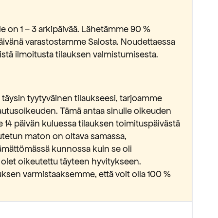
lle on 1 – 3 arkipäivää. Lähetämme 90 %
ipäivänä varastostamme Salosta. Noudettaessa
stä ilmoitusta tilauksen valmistumisesta.
täysin tyytyväinen tilaukseesi, tarjoamme
lautusoikeuden. Tämä antaa sinulle oikeuden
e 14 päivän kuluessa tilauksen toimituspäivästä
lautetun maton on oltava samassa,
ämättömässä kunnossa kuin se oli
 olet oikeutettu täyteen hyvitykseen.
ksen varmistaaksemme, että voit olla 100 %