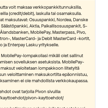
utta voit maksaa verkkopankkitunnuksilla,
lla (credit/debit), laskulla tai osamaksulla.
avat maksutavat: Osuuspankki, Nordea, Danske
äästöpankki, Aktia, Paikallisosuuspankit, S-
Ålandsbanken, MobilePay, Masterpass, Pivo,
ectron-, MasterCard- ja Debit MasterCard -kortit,
 ja Enterpay Lasku yritykselle.
MobilePay-lompakollasi mikäli olet sallinut
isen sovelluksen asetuksista. MobilePay-
 maksut veloitetaan lompakkoon liitetyltä
sun veloittaminen maksukortilta epäonnistuu,
saminen ei ole mahdollista verkkokaupassa.
hdot ovat tarjolla Pivon sivuilla:
fi/kayttoehdot/pivon-kayttoehdot/