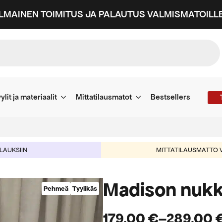
ILMAINEN TOIMITUS JA PALAUTUS VALMISMATOILLE
ylit ja materiaalit
Mittatilausmatot
Bestsellers
ILAUKSIIN
MITTATILAUSMATTO V
Madison nukk
Pehmeä
Tyylikäs
179,00
€
–
289,00