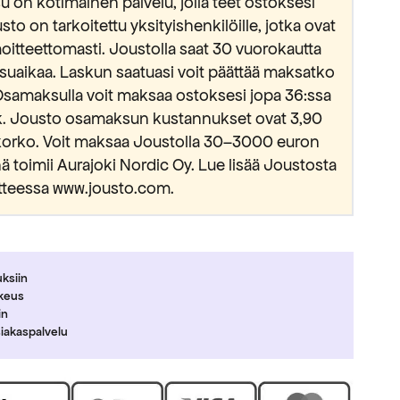
 on kotimainen palvelu, jolla teet ostoksesi
usto on tarkoitettu yksityishenkilöille, jotka ovat
oitteettomasti. Joustolla saat 30 vuorokautta
suaikaa. Laskun saatuasi voit päättää maksatko
Osamaksulla voit maksaa ostoksesi jopa 36:ssa
kk. Jousto osamaksun kustannukset ovat 3,90
okorko. Voit maksaa Joustolla 30–3000 euron
 toimii Aurajoki Nordic Oy. Lue lisää Joustosta
tteessa www.jousto.com.
uksiin
ikeus
in
siakaspalvelu