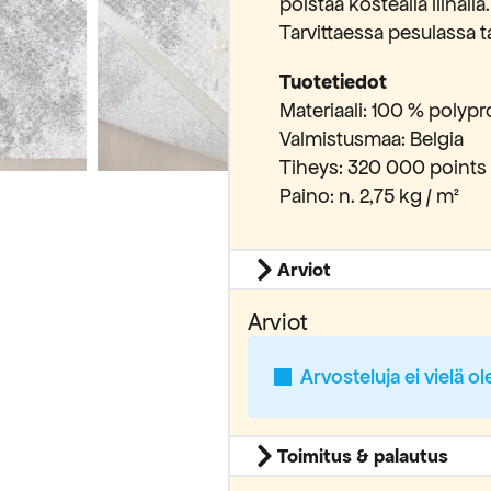
poistaa kostealla liinall
Tarvittaessa pesulassa 
Tuotetiedot
Materiaali: 100 % polyp
Valmistusmaa: Belgia
Tiheys: 320 000 points 
Paino: n. 2,75 kg / m²
Arviot
Arviot
Arvosteluja ei vielä ol
Toimitus & palautus