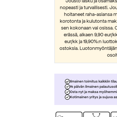
Jousto lasku ja osamaksu
nopeasti ja turvallisesti. Jo
hoitaneet raha-asiansa m
korotonta ja kulutonta mak
sen kokonaan vai osissa. 
erässä, alkaen 9,90 eur/
eur/kk ja 19,90%:n luott
ostoksia. Luotonmyöntäjänä
osoi
Ilmainen toimitus kaikkiin tila
14 päivän ilmainen palautuso
Osta nyt ja maksa myöhemm
Kotimainen yritys ja sujuva a