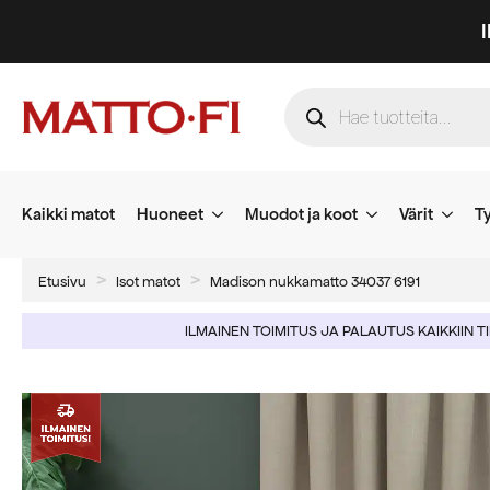
Products
search
Kaikki matot
Huoneet
Muodot ja koot
Värit
Ty
Etusivu
Isot matot
Madison nukkamatto 34037 6191
ILMAINEN TOIMITUS JA PALAUTUS KAIKKIIN T