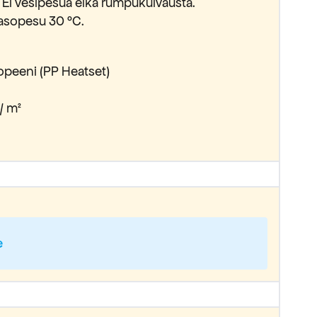
a. Ei vesipesua eikä rumpukuivausta.
tasopesu 30 °C.
ropeeni (PP Heatset)
/ m²
e