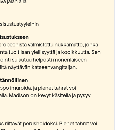
ä jalan alla
sisustustyyleihin
sisustukseen
ropeenista valmistettu nukkamatto, jonka
ta tuo tilaan ylellisyyttä ja kodikkuutta. Sen
ointi sulautuu helposti monenlaiseen
siitä näyttävän katseenvangitsijan.
tännöllinen
ppo imuroida, ja pienet tahrat voi
alla. Madison on kevyt käsitellä ja pysyy
us riittävät perushoidoksi. Pienet tahrat voi