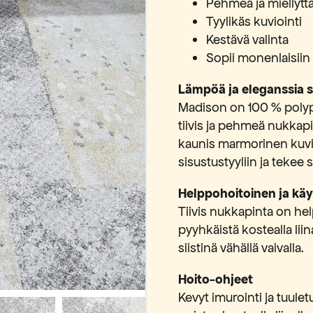
Pehmeä ja miellyttäv
Tyylikäs kuviointi
Kestävä valinta
Sopii monenlaisiin 
Lämpöä ja eleganssia 
Madison on 100 % polyp
tiivis ja pehmeä nukkapin
kaunis marmorinen kuvi
sisustustyyliin ja tekee 
Helppohoitoinen ja käy
Tiivis nukkapinta on hel
pyyhkäistä kostealla liin
siistinä vähällä vaivalla.
Hoito-ohjeet
Kevyt imurointi ja tuulet