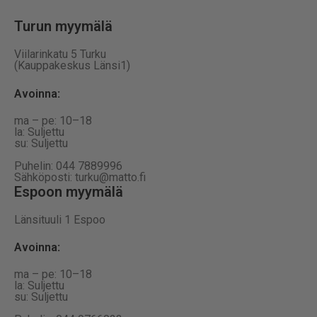
Turun myymälä
Viilarinkatu 5 Turku
(Kauppakeskus Länsi1)
Avoinna
:
ma – pe: 10–18
la: Suljettu
su: Suljettu
Puhelin: 044 7889996
Sähköposti: turku@matto.fi
Espoon myymälä
Länsituuli 1 Espoo
Avoinna
:
ma – pe: 10–18
la: Suljettu
su: Suljettu