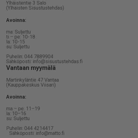
Ylhäistentie 3 Salo
(Ylhäisten Sisustustehdas)
Avoinna:
ma: Suljettu
ti – pe: 10-18
la: 10-15
su: Suljettu
Puhelin: 044 7889904
Sähköposti: info@sisustustehdas.fi
Vantaan myymälä
Martinkyläntie 47 Vantaa
(Kauppakeskus Viisari)
Avoinna
:
ma – pe: 11–19
la: 10–16
su: Suljettu
Puhelin: 044 4214417
Sähköposti: info@matto.fi