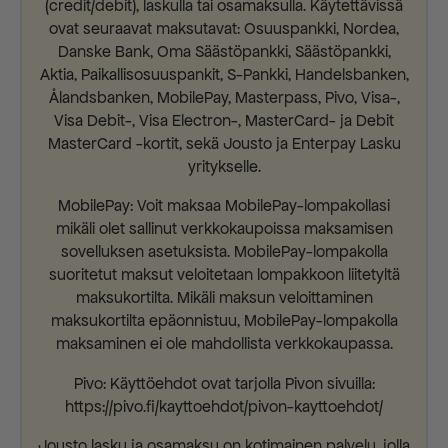
(credit/debit), laskulla tai osamaksulla. Käytettävissä
ovat seuraavat maksutavat: Osuuspankki, Nordea,
Danske Bank, Oma Säästöpankki, Säästöpankki,
Aktia, Paikallisosuuspankit, S-Pankki, Handelsbanken,
Ålandsbanken, MobilePay, Masterpass, Pivo, Visa-,
Visa Debit-, Visa Electron-, MasterCard- ja Debit
MasterCard -kortit, sekä Jousto ja Enterpay Lasku
yritykselle.
MobilePay: Voit maksaa MobilePay-lompakollasi
mikäli olet sallinut verkkokaupoissa maksamisen
sovelluksen asetuksista. MobilePay-lompakolla
suoritetut maksut veloitetaan lompakkoon liitetyltä
maksukortilta. Mikäli maksun veloittaminen
maksukortilta epäonnistuu, MobilePay-lompakolla
maksaminen ei ole mahdollista verkkokaupassa.
Pivo: Käyttöehdot ovat tarjolla Pivon sivuilla:
https://pivo.fi/kayttoehdot/pivon-kayttoehdot/
Jousto lasku ja osamaksu on kotimainen palvelu, jolla