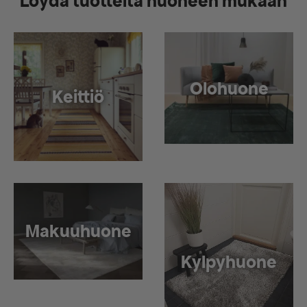
Löydä tuotteita huoneen mukaan
Olohuone
Keittiö
Makuuhuone
Kylpyhuone