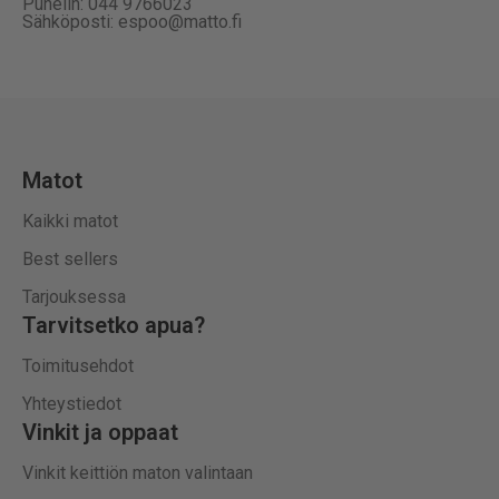
Puhelin: 044 9766023
Sähköposti: espoo@matto.fi
Matot
Kaikki matot
Best sellers
Tarjouksessa
Tarvitsetko apua?
Toimitusehdot
Yhteystiedot
Vinkit ja oppaat
Vinkit keittiön maton valintaan