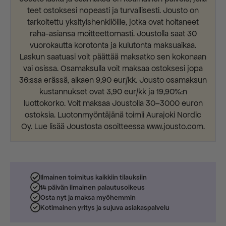
teet ostoksesi nopeasti ja turvallisesti. Jousto on
tarkoitettu yksityishenkilöille, jotka ovat hoitaneet
raha-asiansa moitteettomasti. Joustolla saat 30
vuorokautta korotonta ja kulutonta maksuaikaa.
Laskun saatuasi voit päättää maksatko sen kokonaan
vai osissa. Osamaksulla voit maksaa ostoksesi jopa
36:ssa erässä, alkaen 9,90 eur/kk. Jousto osamaksun
kustannukset ovat 3,90 eur/kk ja 19,90%:n
luottokorko. Voit maksaa Joustolla 30–3000 euron
ostoksia. Luotonmyöntäjänä toimii Aurajoki Nordic
Oy. Lue lisää Joustosta osoitteessa www.jousto.com.
Ilmainen toimitus kaikkiin tilauksiin
14 päivän ilmainen palautusoikeus
Osta nyt ja maksa myöhemmin
Kotimainen yritys ja sujuva asiakaspalvelu