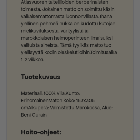
Atlasvuoren taiteilijoiden berberinaisten
toimesta. Jokainen matto on solmittu käsin
valkaisemattomasta luonnonvillasta. Ihana
ylellinen pehmeä nukka on kudottu kutojan
mielikuvituksesta, värityylistä ja
marokkolaisen heimoperinteen ilmaisuiksi
valituista aiheista. Tämä tyylikäs matto tuo
ylellisyyttä kodin oleskelutiloihin.Toimitusaika
1-2 viikkoa.
Tuotekuvaus
Materiaali: 100% villa.Kunto:
ErinomainenMaton koko: 153x305
cmAlkuperä: Valmistettu Marokossa, Alue:
Beni Ourain
Hoito-ohjeet: