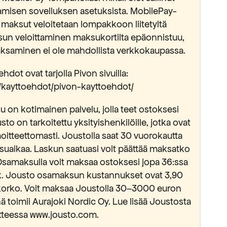
isen sovelluksen asetuksista. MobilePay-
 maksut veloitetaan lompakkoon liitetyltä
sun veloittaminen maksukortilta epäonnistuu,
saminen ei ole mahdollista verkkokaupassa.
hdot ovat tarjolla Pivon sivuilla:
fi/kayttoehdot/pivon-kayttoehdot/
 on kotimainen palvelu, jolla teet ostoksesi
usto on tarkoitettu yksityishenkilöille, jotka ovat
oitteettomasti. Joustolla saat 30 vuorokautta
suaikaa. Laskun saatuasi voit päättää maksatko
Osamaksulla voit maksaa ostoksesi jopa 36:ssa
kk. Jousto osamaksun kustannukset ovat 3,90
okorko. Voit maksaa Joustolla 30–3000 euron
 toimii Aurajoki Nordic Oy. Lue lisää Joustosta
tteessa www.jousto.com.