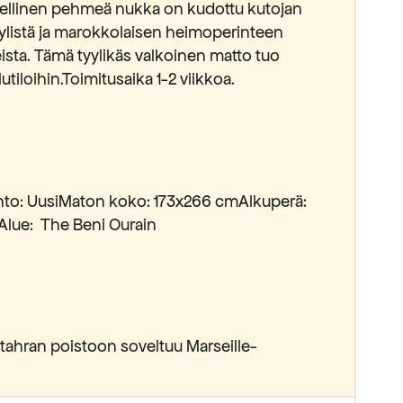
ylellinen pehmeä nukka on kudottu kutojan
tyylistä ja marokkolaisen heimoperinteen
heista. Tämä tyylikäs valkoinen matto tuo
lutiloihin.Toimitusaika 1-2 viikkoa.
Kunto: UusiMaton koko: 173x266 cmAlkuperä:
Alue: The Beni Ourain
 tahran poistoon soveltuu Marseille-