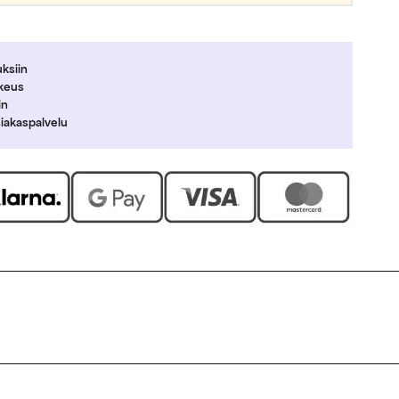
uksiin
ikeus
in
siakaspalvelu