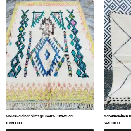
Marokkolainen vintage matto 201x312cm
Marokkolainen B
1099,00
€
359,00
€