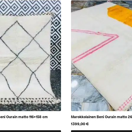
eni Ourain matto 116×158 cm
Marokkolainen Beni Ourain matto 2
1399,00
€