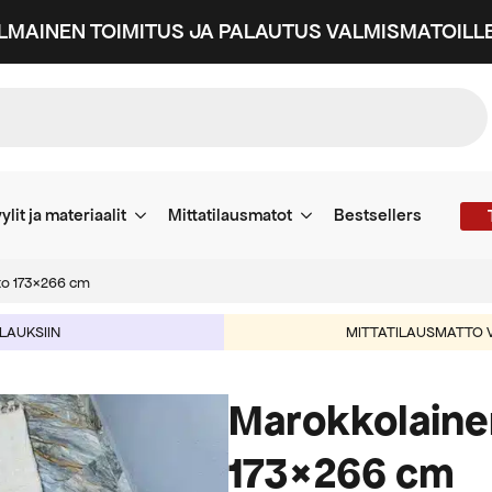
ILMAINEN TOIMITUS JA PALAUTUS VALMISMATOILLE
ylit ja materiaalit
Mittatilausmatot
Bestsellers
to 173×266 cm
ILAUKSIIN
MITTATILAUSMATTO V
Marokkolaine
173×266 cm