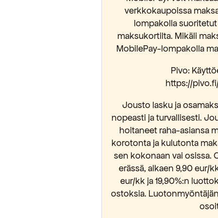
verkkokaupoissa maksam
lompakolla suoritetut
maksukortilta. Mikäli mak
MobilePay-lompakolla mak
Pivo: Käyttöe
https://pivo.
Jousto lasku ja osamaksu
nopeasti ja turvallisesti. Jo
hoitaneet raha-asiansa m
korotonta ja kulutonta mak
sen kokonaan vai osissa. 
erässä, alkaen 9,90 eur/
eur/kk ja 19,90%:n luott
ostoksia. Luotonmyöntäjänä
osoi