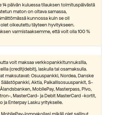
e 14 päivän kuluessa tilauksen toimituspäivästä
lautetun maton on oltava samassa,
ämättömässä kunnossa kuin se oli
 olet oikeutettu täyteen hyvitykseen.
ksen varmistaaksemme, että voit olla 100 %
utta voit maksaa verkkopankkitunnuksilla,
lla (credit/debit), laskulla tai osamaksulla.
avat maksutavat: Osuuspankki, Nordea, Danske
äästöpankki, Aktia, Paikallisosuuspankit, S-
Ålandsbanken, MobilePay, Masterpass, Pivo,
ectron-, MasterCard- ja Debit MasterCard -kortit,
 ja Enterpay Lasku yritykselle.
MobilePay-lompakollasi mikäli olet sallinut