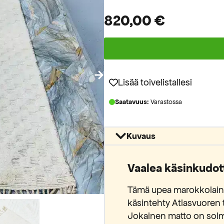
820,00
€
Lisää toivelistallesi
Saatavuus:
Varastossa
Kuvaus
Vaalea käsinkudot
Tämä upea marokkolaine
käsintehty Atlasvuoren t
Jokainen matto on solm