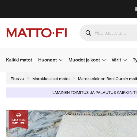
Products
search
Kaikki matot
Huoneet
Muodot ja koot
Värit
Ty
Etusivu
Marokkolaiset matot
Marokkolainen Beni Ourain mat
ILMAINEN TOIMITUS JA PALAUTUS KAIKKIIN T