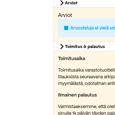
Arviot
Arviot
Arvosteluja ei vielä ol
Toimitus & palautus
Toimitusaika
Toimitusaika varastotuottei
tilauksista seuraavana ark
myymälästä, odotathan erilli
Ilmainen palautus
Varmistaaksemme, että olet 
sinulle 14 päivän täyden pa