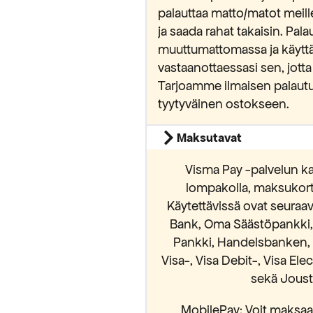
palauttaa matto/matot meill
ja saada rahat takaisin. Pa
muuttumattomassa ja käytt
vastaanottaessasi sen, jotta
Tarjoamme ilmaisen palautu
tyytyväinen ostokseen.
Maksutavat
Visma Pay -palvelun ka
lompakolla, maksukortei
Käytettävissä ovat seura
Bank, Oma Säästöpankki, S
Pankki, Handelsbanken, 
Visa-, Visa Debit-, Visa El
sekä Jousto
MobilePay: Voit maksaa 