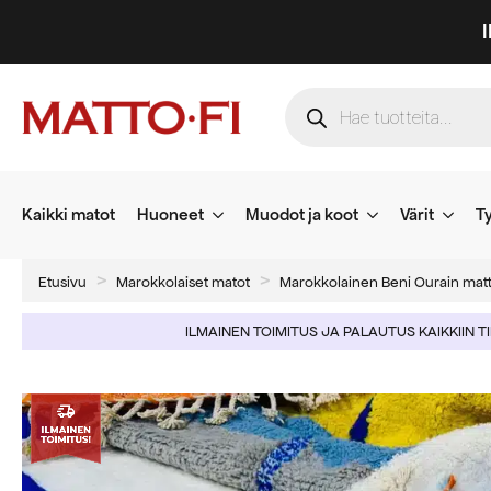
Products
search
Kaikki matot
Huoneet
Muodot ja koot
Värit
Ty
Etusivu
Marokkolaiset matot
Marokkolainen Beni Ourain mat
ILMAINEN TOIMITUS JA PALAUTUS KAIKKIIN T