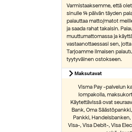
Varmistaaksemme, että olet 
sinulle 14 päivän täyden pa
palauttaa matto/matot meill
ja saada rahat takaisin. Pa
muuttumattomassa ja käytt
vastaanottaessasi sen, jotta
Tarjoamme ilmaisen palautu
tyytyväinen ostokseen.
Maksutavat
Visma Pay -palvelun ka
lompakolla, maksukortei
Käytettävissä ovat seura
Bank, Oma Säästöpankki, S
Pankki, Handelsbanken, 
Visa-, Visa Debit-, Visa El