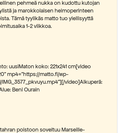
ylellinen pehmeä nukka on kudottu kutojan
tyylistä ja marokkolaisen heimoperinteen
eista. Tämä tyylikäs matto tuo ylellisyyttä
imitusaika 1-2 viikkoa.
Kunto: uusiMaton koko: 221x241 cm[video
0" mp4="https://matto.fi/wp-
1/IMG_3577_pkvuyu.mp4"][/video]Alkuperä:
Alue: Beni Ourain
 tahran poistoon soveltuu Marseille-