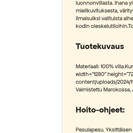
luonnonvillasta. Ihana 
mielikuvituksesta, väri
ilmaisuiksi valituista aih
kodin oleskelutiloihin.To
Tuotekuvaus
Materiaali: 100% villa.
width="1280" height="72
content/uploads/2024/1
Valmistettu Marokossa, 
Hoito-ohjeet:
Pesulapesu. Yksittäisen