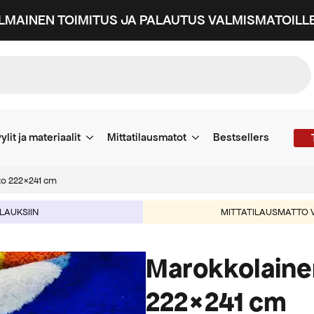
ILMAINEN TOIMITUS JA PALAUTUS VALMISMATOILLE
ylit ja materiaalit
Mittatilausmatot
Bestsellers
to 222×241 cm
ILAUKSIIN
MITTATILAUSMATTO V
Marokkolaine
222×241 cm