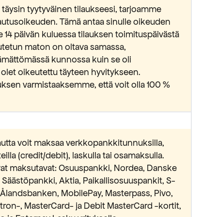
täysin tyytyväinen tilaukseesi, tarjoamme
lautusoikeuden. Tämä antaa sinulle oikeuden
e 14 päivän kuluessa tilauksen toimituspäivästä
lautetun maton on oltava samassa,
ämättömässä kunnossa kuin se oli
 olet oikeutettu täyteen hyvitykseen.
ksen varmistaaksemme, että voit olla 100 %
utta voit maksaa verkkopankkitunnuksilla,
lla (credit/debit), laskulla tai osamaksulla.
avat maksutavat: Osuuspankki, Nordea, Danske
äästöpankki, Aktia, Paikallisosuuspankit, S-
Ålandsbanken, MobilePay, Masterpass, Pivo,
ectron-, MasterCard- ja Debit MasterCard -kortit,