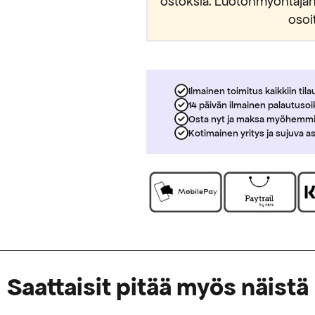
ostoksia. Luotonmyöntäjänä
osoi
Ilmainen toimitus kaikkiin tila
14 päivän ilmainen palautuso
Osta nyt ja maksa myöhemm
Kotimainen yritys ja sujuva a
Saattaisit pitää myös näistä