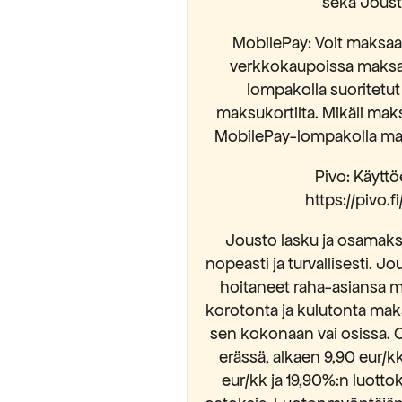
sekä Jousto
MobilePay: Voit maksaa 
verkkokaupoissa maksam
lompakolla suoritetut
maksukortilta. Mikäli mak
MobilePay-lompakolla mak
Pivo: Käyttöe
https://pivo.
Jousto lasku ja osamaksu
nopeasti ja turvallisesti. Jo
hoitaneet raha-asiansa m
korotonta ja kulutonta mak
sen kokonaan vai osissa. 
erässä, alkaen 9,90 eur/
eur/kk ja 19,90%:n luott