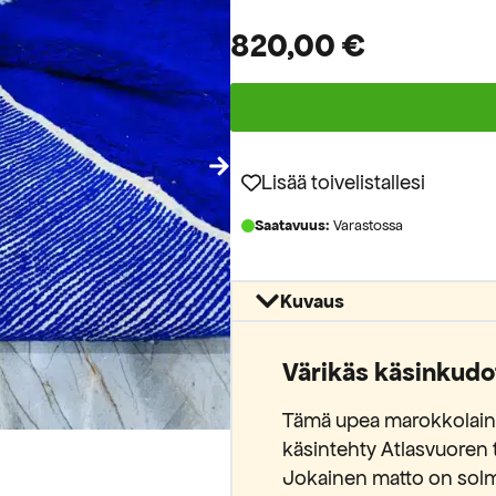
820,00
€
Lisää toivelistallesi
Saatavuus:
Varastossa
Kuvaus
Värikäs käsinkudo
Tämä upea marokkolaine
käsintehty Atlasvuoren t
Jokainen matto on solm