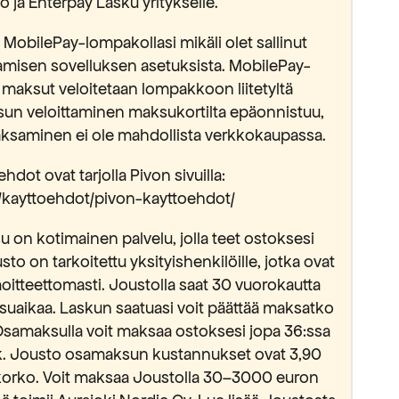
 ja Enterpay Lasku yritykselle.
MobilePay-lompakollasi mikäli olet sallinut
isen sovelluksen asetuksista. MobilePay-
 maksut veloitetaan lompakkoon liitetyltä
sun veloittaminen maksukortilta epäonnistuu,
saminen ei ole mahdollista verkkokaupassa.
hdot ovat tarjolla Pivon sivuilla:
fi/kayttoehdot/pivon-kayttoehdot/
 on kotimainen palvelu, jolla teet ostoksesi
usto on tarkoitettu yksityishenkilöille, jotka ovat
oitteettomasti. Joustolla saat 30 vuorokautta
suaikaa. Laskun saatuasi voit päättää maksatko
Osamaksulla voit maksaa ostoksesi jopa 36:ssa
kk. Jousto osamaksun kustannukset ovat 3,90
okorko. Voit maksaa Joustolla 30–3000 euron