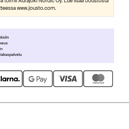
 toimii Aurajoki Nordic Oy. Lue lisää Joustosta
tteessa www.jousto.com.
uksiin
ikeus
in
siakaspalvelu