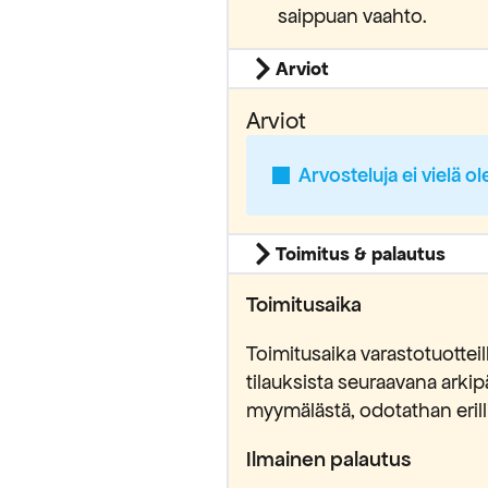
saippuan vaahto.
Arviot
Arviot
Arvosteluja ei vielä ol
Toimitus & palautus
Toimitusaika
Toimitusaika varastotuottei
tilauksista seuraavana ark
myymälästä, odotathan erilli
Ilmainen palautus