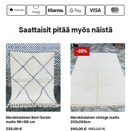
Saattaisit pitää myös näistä
-25%
Marokkolainen Beni Ourain
Marokkolainen vintage matto
matto 116×158 cm
203x285cm
359,00
€
890,00
€
1190,00
€
Alkuperäinen
Nykyinen