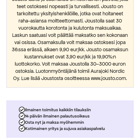
teet ostoksesi nopeasti ja turvallisesti. Jousto on
tarkoitettu yksityishenkilöille, jotka ovat hoitaneet
raha-asiansa moitteettomasti. Joustolla saat 30
vuorokautta korotonta ja kulutonta maksuaikaa.
Laskun saatuasi voit päättää maksatko sen kokonaan
vai osissa. Osamaksulla voit maksaa ostoksesi jopa
36:ssa erässä, alkaen 9,90 eur/kk. Jousto osamaksun
kustannukset ovat 3,90 eur/kk ja 19,90%:n
luottokorko. Voit maksaa Joustolla 30–3000 euron
ostoksia. Luotonmyöntäjänä toimii Aurajoki Nordic
Oy. Lue lisää Joustosta osoitteessa www.jousto.com.
Ilmainen toimitus kaikkiin tilauksiin
14 päivän ilmainen palautusoikeus
Osta nyt ja maksa myöhemmin
Kotimainen yritys ja sujuva asiakaspalvelu