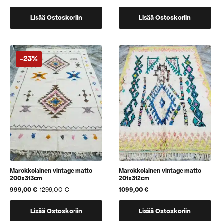
hinta
hinta
oli:
on:
Lisää Ostoskoriin
Lisää Ostoskoriin
1190,00 €.
890,00 €.
-23%
Marokkolainen vintage matto
Marokkolainen vintage matto
200x313cm
201x312cm
999,00
€
1299,00
€
1099,00
€
Alkuperäinen
Nykyinen
hinta
hinta
oli:
on:
Lisää Ostoskoriin
Lisää Ostoskoriin
1299,00 €.
999,00 €.