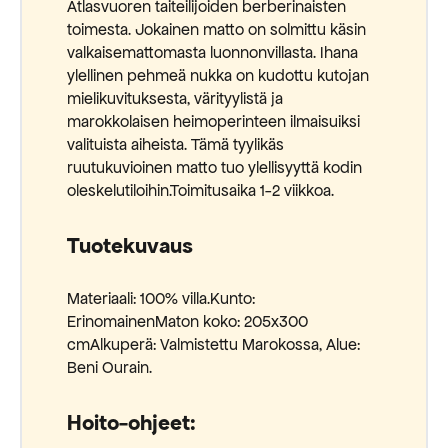
Atlasvuoren taiteilijoiden berberinaisten
toimesta. Jokainen matto on solmittu käsin
valkaisemattomasta luonnonvillasta. Ihana
ylellinen pehmeä nukka on kudottu kutojan
mielikuvituksesta, värityylistä ja
marokkolaisen heimoperinteen ilmaisuiksi
valituista aiheista. Tämä tyylikäs
ruutukuvioinen matto tuo ylellisyyttä kodin
oleskelutiloihin.Toimitusaika 1-2 viikkoa.
Tuotekuvaus
Materiaali: 100% villa.Kunto:
ErinomainenMaton koko: 205x300
cmAlkuperä: Valmistettu Marokossa, Alue:
Beni Ourain.
Hoito-ohjeet: