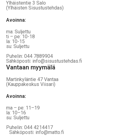
Ylhäistentie 3 Salo
(Ylhäisten Sisustustehdas)
Avoinna:
ma: Suljettu
ti – pe: 10-18
la: 10-15
su: Suljettu
Puhelin: 044 7889904
Sähköposti: info@sisustustehdas.fi
Vantaan myymälä
Martinkyläntie 47 Vantaa
(Kauppakeskus Viisari)
Avoinna
:
ma – pe: 11–19
la: 10–16
su: Suljettu
Puhelin: 044 4214417
Sähköposti: info@matto.fi