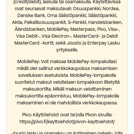
(credit/debit), laskulla tai osamaksulla. Käytettävissä
ovat seuraavat maksutavat: Osuuspankki, Nordea,
Danske Bank, Oma Säästöpankki, Säästöpankki,
Aktia, Paikallisosuuspankit, S-Pankki, Handelsbanken,
Ålandsbanken, MobilePay, Masterpass, Pivo, Visa-,
Visa Debit-, Visa Electron-, MasterCard- ja Debit
MasterCard -kortit, sekä Jousto ja Enterpay Lasku
yritykselle.
MobilePay: Voit maksaa MobilePay-lompakollasi
mikäli olet sallinut verkkokaupoissa maksamisen
sovelluksen asetuksista. MobilePay-lompakolla
suoritetut maksut veloitetaan lompakkoon liitetyltä
maksukortilta. Mikäli maksun veloittaminen
maksukortilta epäonnistuu, MobilePay-lompakolla
maksaminen ei ole mahdollista verkkokaupassa.
Pivo: Käyttöehdot ovat tarjolla Pivon sivuilla:
https://pivo.fi/kayttoehdot/pivon-kayttoehdot/
Jousto lasku ja osamaksu on kotimainen palvelu, jolla