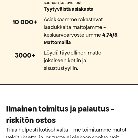
suoraan kotiovellesi
Tyytyväistä asiakasta
Asiakkaamme rakastavat
10 000+
laadukkaita mattojamme -
keskiarvoarvostelumme
4,74/5
.
Mattomallia
Löydä täydellinen matto
3000+
jokaiseen kotiin ja
sisustustyyliin.
Ilmainen toimitus ja palautus -
riskitön ostos
Tilaa helposti kotisohvalta – me toimitamme matot
veloituksetta, ja jos tuote ei olekaan sopiva, voit