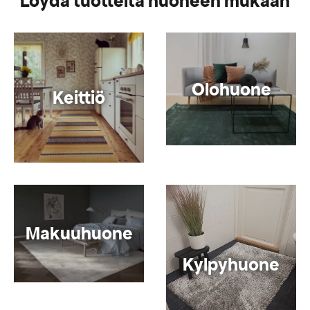
Löydä tuotteita huoneen mukaan
Olohuone
Keittiö
Makuuhuone
Kylpyhuone