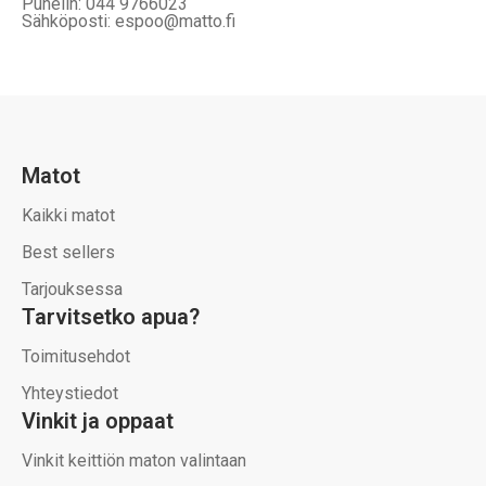
Puhelin: 044 9766023
Sähköposti: espoo@matto.fi
Matot
Kaikki matot
Best sellers
Tarjouksessa
Tarvitsetko apua?
Toimitusehdot
Yhteystiedot
Vinkit ja oppaat
Vinkit keittiön maton valintaan