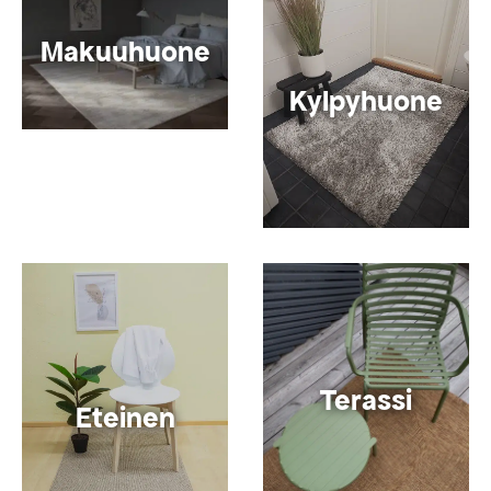
Makuuhuone
Kylpyhuone
Terassi
Eteinen