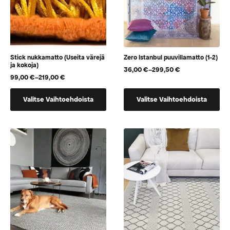
Stick nukkamatto (Useita värejä
Zero Istanbul puuvillamatto (1-2)
ja kokoja)
36,00
€
–
299,50
€
Hintaluokka:
99,00
€
–
219,00
€
Hintaluokka:
36,00 €
99,00 €
-
Tällä
Tällä
-
299,50 €
Valitse Vaihtoehdoista
Valitse Vaihtoehdoista
tuotteella
tuotteella
219,00 €
on
on
useampi
useampi
muunnelma.
muunnelma.
Voit
Voit
tehdä
tehdä
valinnat
valinnat
tuotteen
tuotteen
sivulla.
sivulla.