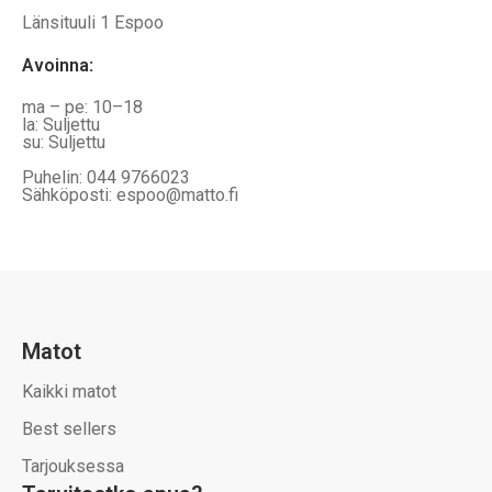
Länsituuli 1 Espoo
Avoinna
:
ma – pe: 10–18
la: Suljettu
su: Suljettu
Puhelin: 044 9766023
Sähköposti: espoo@matto.fi
Matot
Kaikki matot
Best sellers
Tarjouksessa