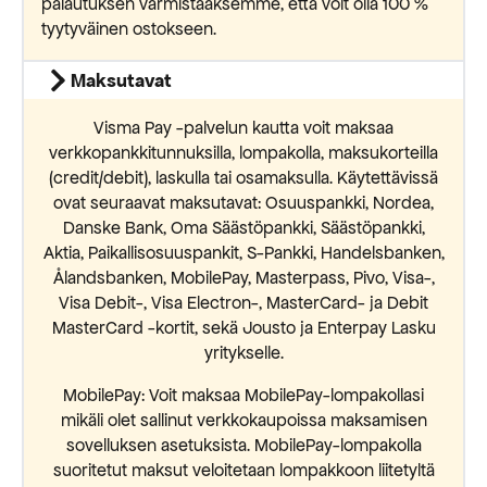
palautuksen varmistaaksemme, että voit olla 100 %
tyytyväinen ostokseen.
Maksutavat
Visma Pay -palvelun kautta voit maksaa
verkkopankkitunnuksilla, lompakolla, maksukorteilla
(credit/debit), laskulla tai osamaksulla. Käytettävissä
ovat seuraavat maksutavat: Osuuspankki, Nordea,
Danske Bank, Oma Säästöpankki, Säästöpankki,
Aktia, Paikallisosuuspankit, S-Pankki, Handelsbanken,
Ålandsbanken, MobilePay, Masterpass, Pivo, Visa-,
Visa Debit-, Visa Electron-, MasterCard- ja Debit
MasterCard -kortit, sekä Jousto ja Enterpay Lasku
yritykselle.
MobilePay: Voit maksaa MobilePay-lompakollasi
mikäli olet sallinut verkkokaupoissa maksamisen
sovelluksen asetuksista. MobilePay-lompakolla
suoritetut maksut veloitetaan lompakkoon liitetyltä