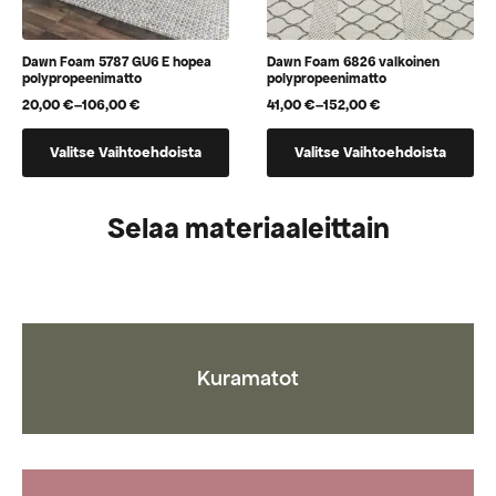
Dawn Foam 5787 GU6 E hopea
Dawn Foam 6826 valkoinen
polypropeenimatto
polypropeenimatto
20,00
€
–
106,00
€
41,00
€
–
152,00
€
Hintaluokka:
Hintaluokka:
20,00 €
41,00 €
Tällä
Tällä
-
-
Valitse Vaihtoehdoista
Valitse Vaihtoehdoista
tuotteella
tuotteella
106,00 €
152,00 €
on
on
useampi
useampi
Selaa materiaaleittain
muunnelma.
muunnelma.
Voit
Voit
tehdä
tehdä
valinnat
valinnat
tuotteen
tuotteen
sivulla.
sivulla.
Kuramatot