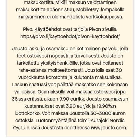
maksukortilta. Mikäli maksun veloittaminen
maksukortilta epäonnistuu, MobilePay-lompakolla
maksaminen ei ole mahdollista verkkokaupassa.
Pivo: Käyttöehdot ovat tarjolla Pivon sivuilla:
https://pivo.fi/kayttoehdot/pivon-kayttoehdot/
Jousto lasku ja osamaksu on kotimainen palvelu, jolla
teet ostoksesi nopeasti ja turvallisesti. Jousto on
tarkoitettu yksityishenkilöille, jotka ovat hoitaneet
raha-asiansa moitteettomasti. Joustolla saat 30
vuorokautta korotonta ja kulutonta maksuaikaa.
Laskun saatuasi voit päättää maksatko sen kokonaan
vai osissa. Osamaksulla voit maksaa ostoksesi jopa
36:ssa erässä, alkaen 9,90 eur/kk. Jousto osamaksun
kustannukset ovat 3,90 eur/kk ja 19,90%:n
luottokorko. Voit maksaa Joustolla 30–3000 euron
ostoksia. Luotonmyöntäjänä toimii Aurajoki Nordic
Oy. Lue lisää Joustosta osoitteessa www.jousto.com.