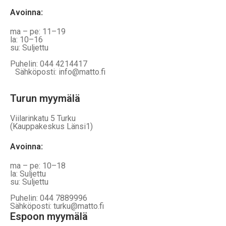
Avoinna
:
ma – pe: 11–19
la: 10–16
su: Suljettu
Puhelin: 044 4214417
Sähköposti: info@matto.fi
Turun myymälä
Viilarinkatu 5 Turku
(Kauppakeskus Länsi1)
Avoinna
:
ma – pe: 10–18
la: Suljettu
su: Suljettu
Puhelin: 044 7889996
Sähköposti: turku@matto.fi
Espoon myymälä