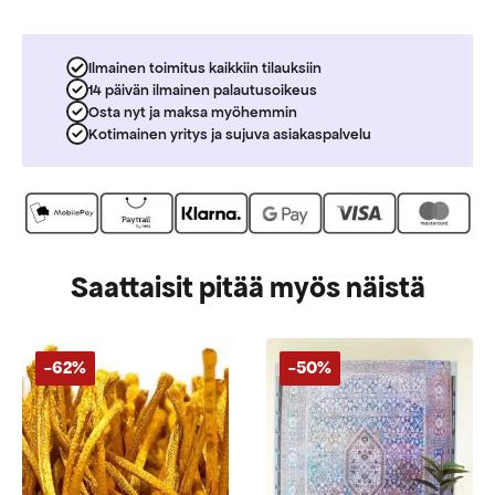
Ilmainen toimitus kaikkiin tilauksiin
14 päivän ilmainen palautusoikeus
Osta nyt ja maksa myöhemmin
Kotimainen yritys ja sujuva asiakaspalvelu
Saattaisit pitää myös näistä
-62%
-50%