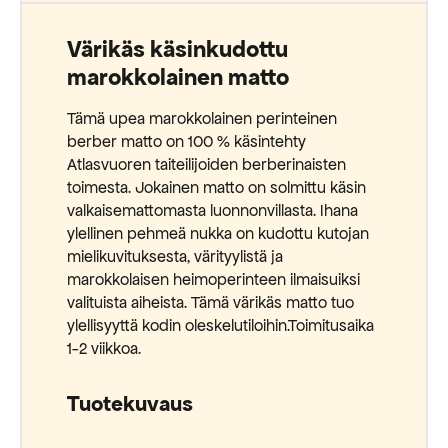
Värikäs käsinkudottu
marokkolainen matto
Tämä upea marokkolainen perinteinen
berber matto on 100 % käsintehty
Atlasvuoren taiteilijoiden berberinaisten
toimesta. Jokainen matto on solmittu käsin
valkaisemattomasta luonnonvillasta. Ihana
ylellinen pehmeä nukka on kudottu kutojan
mielikuvituksesta, värityylistä ja
marokkolaisen heimoperinteen ilmaisuiksi
valituista aiheista. Tämä värikäs matto tuo
ylellisyyttä kodin oleskelutiloihin.Toimitusaika
1-2 viikkoa.
Tuotekuvaus