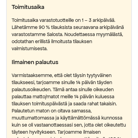
Toimitusaika
Toimitusaika varastotuotteille on 1 – 3 arkipäivää.
Lähetämme 90 % tilauksista seuraavana arkipäivänä
varastostamme Salosta. Noudettaessa myymälästä,
odotathan erillistä ilmoitusta tilauksen
valmistumisesta.
Ilmainen palautus
Varmistaaksemme, että olet täysin tyytyväinen
tilaukseesi, tarjoamme sinulle 14 päivän täyden
palautusoikeuden. Tämä antaa sinulle oikeuden
palauttaa matto/matot meille 14 päivän kuluessa
tilauksen toimituspäivästä ja saada rahat takaisin.
Palautetun maton on oltava samassa,
muuttumattomassa ja käyttämättömässä kunnossa
kuin se oli vastaanottaessasi sen, jotta olet oikeutettu
täyteen hyvitykseen. Tarjoamme ilmaisen