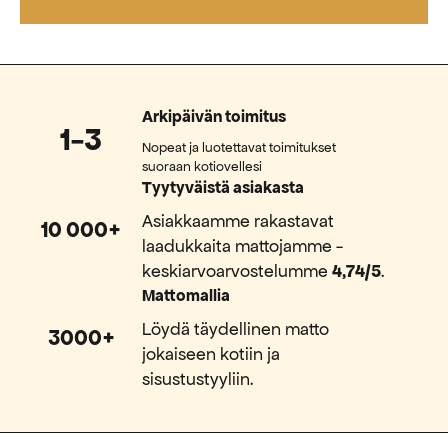
Arkipäivän toimitus
1-3
Nopeat ja luotettavat toimitukset
suoraan kotiovellesi
Tyytyväistä asiakasta
Asiakkaamme rakastavat
10 000+
laadukkaita mattojamme -
keskiarvoarvostelumme
4,74/5
.
Mattomallia
Löydä täydellinen matto
3000+
jokaiseen kotiin ja
sisustustyyliin.