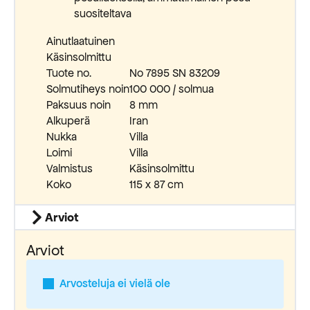
suositeltava
Ainutlaatuinen
Käsinsolmittu
Tuote no.
No 7895 SN 83209
Solmutiheys noin
100 000 / solmua
Paksuus noin
8 mm
Alkuperä
Iran
Nukka
Villa
Loimi
Villa
Valmistus
Käsinsolmittu
Koko
115 x 87 cm
Arviot
Arviot
Arvosteluja ei vielä ole