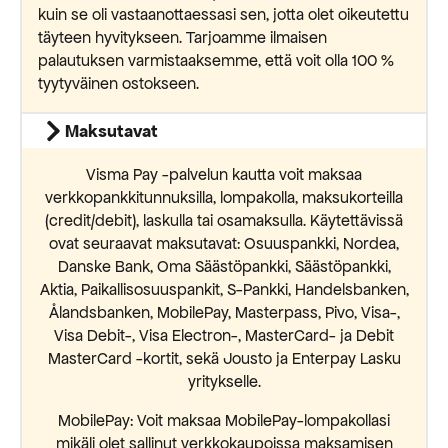
kuin se oli vastaanottaessasi sen, jotta olet oikeutettu
täyteen hyvitykseen. Tarjoamme ilmaisen
palautuksen varmistaaksemme, että voit olla 100 %
tyytyväinen ostokseen.
Maksutavat
Visma Pay -palvelun kautta voit maksaa
verkkopankkitunnuksilla, lompakolla, maksukorteilla
(credit/debit), laskulla tai osamaksulla. Käytettävissä
ovat seuraavat maksutavat: Osuuspankki, Nordea,
Danske Bank, Oma Säästöpankki, Säästöpankki,
Aktia, Paikallisosuuspankit, S-Pankki, Handelsbanken,
Ålandsbanken, MobilePay, Masterpass, Pivo, Visa-,
Visa Debit-, Visa Electron-, MasterCard- ja Debit
MasterCard -kortit, sekä Jousto ja Enterpay Lasku
yritykselle.
MobilePay: Voit maksaa MobilePay-lompakollasi
mikäli olet sallinut verkkokaupoissa maksamisen