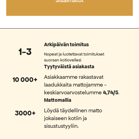
Sisalmatot
Arkipäivän toimitus
1-3
Nopeat ja luotettavat toimitukset
suoraan kotiovellesi
Tyytyväistä asiakasta
Asiakkaamme rakastavat
10 000+
laadukkaita mattojamme -
keskiarvoarvostelumme
4,74/5
.
Mattomallia
Löydä täydellinen matto
3000+
jokaiseen kotiin ja
sisustustyyliin.