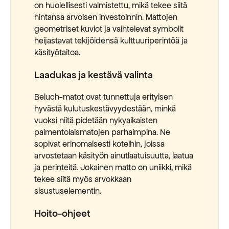
on huolellisesti valmistettu, mikä tekee siitä
hintansa arvoisen investoinnin. Mattojen
geometriset kuviot ja vaihtelevat symbolit
heijastavat tekijöidensä kulttuuriperintöä ja
käsityötaitoa.
Laadukas ja kestävä valinta
Beluch-matot ovat tunnettuja erityisen
hyvästä kulutuskestävyydestään, minkä
vuoksi niitä pidetään nykyaikaisten
paimentolaismatojen parhaimpina. Ne
sopivat erinomaisesti koteihin, joissa
arvostetaan käsityön ainutlaatuisuutta, laatua
ja perinteitä. Jokainen matto on uniikki, mikä
tekee siitä myös arvokkaan
sisustuselementin.
Hoito-ohjeet