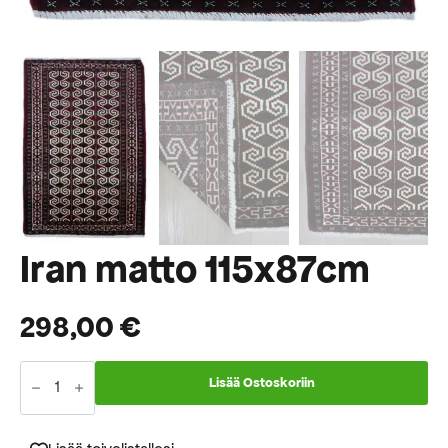
Iran matto 115x87cm
298,00
€
Iran
matto
Lisää Ostoskoriin
115x87cm
määrä