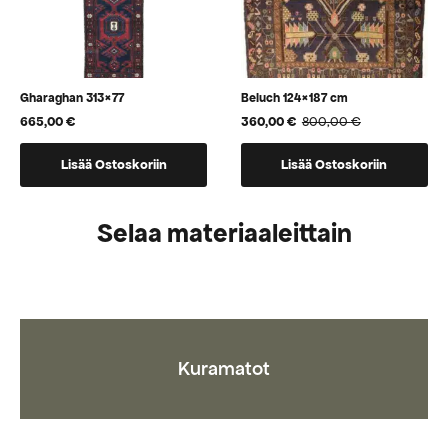
Gharaghan 313×77
Beluch 124×187 cm
665,00
€
360,00
€
800,00
€
Alkuperäinen
Nykyinen
hinta
hinta
oli:
on:
Lisää Ostoskoriin
Lisää Ostoskoriin
800,00 €.
360,00 €.
Selaa materiaaleittain
Kuramatot