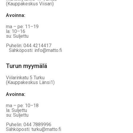
(Kauppakeskus Viisari)
Avoinna
:
ma – pe: 11–19
la: 10–16
su: Suljettu
Puhelin: 044 4214417
Sähköposti: info@matto.fi
Turun myymälä
Viilarinkatu 5 Turku
(Kauppakeskus Länsi1)
Avoinna
:
ma – pe: 10–18
la: Suljettu
su: Suljettu
Puhelin: 044 7889996
Sähköposti: turku@matto.fi