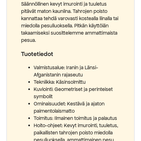
Säännöllinen kevyt imurointi ja tuuletus
pitävät maton kauniina. Tahrojen poisto
kannattaa tehdä varovasti kostealla liinalla tai
miedolla pesuliuoksella. Pitkän käyttöiän
takaamiseksi suosittelemme ammattimaista
pesua.
Tuotetiedot
Valmistusalue: Iranin ja Länsi-
Afganistanin rajaseutu
Tekniikka: Käsinsolmittu
Kuviointi: Geometriset ja perinteiset
symbolit
Ominaisuudet: Kestävä ja ajaton
paimentolaismatto
Toimitus: Ilmainen toimitus ja palautus
Hoito-ohjeet: Kevyt imurointi, tuuletus,
paikallisten tahrojen poisto miedolla
pesuliuoksella, ammattimainen pesu