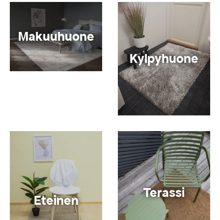
Makuuhuone
Kylpyhuone
Terassi
Eteinen