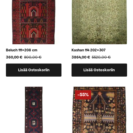
Beluch 111×208 cm
Kashan 114 202×307
360,00
€
800,00
€
3864,00
€
5520,00
€
Alkuperäinen
Nykyinen
Alkuperäinen
Nykyinen
hinta
hinta
hinta
hinta
oli:
on:
oli:
on:
Lisää Ostoskoriin
Lisää Ostoskoriin
800,00 €.
360,00 €.
5520,00 €.
3864,00 €.
-55%