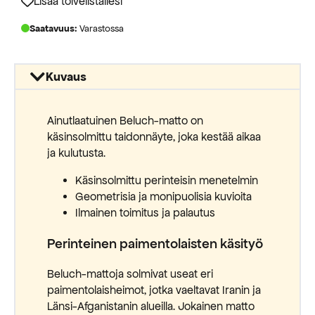
Lisää toivelistallesi
Saatavuus:
Varastossa
Kuvaus
Ainutlaatuinen Beluch-matto on
käsinsolmittu taidonnäyte, joka kestää aikaa
ja kulutusta.
Käsinsolmittu perinteisin menetelmin
Geometrisia ja monipuolisia kuvioita
Ilmainen toimitus ja palautus
Perinteinen paimentolaisten käsityö
Beluch-mattoja solmivat useat eri
paimentolaisheimot, jotka vaeltavat Iranin ja
Länsi-Afganistanin alueilla. Jokainen matto