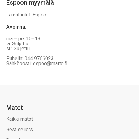
Espoon myymälä
Länsituuli 1 Espoo
Avoinna
:
ma – pe: 10–18
la: Suljettu
su: Suljettu
Puhelin: 044 9766023
Sähköposti: espoo@matto.fi
Matot
Kaikki matot
Best sellers