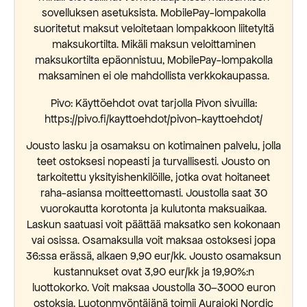
sovelluksen asetuksista. MobilePay-lompakolla
suoritetut maksut veloitetaan lompakkoon liitetyltä
maksukortilta. Mikäli maksun veloittaminen
maksukortilta epäonnistuu, MobilePay-lompakolla
maksaminen ei ole mahdollista verkkokaupassa.
Pivo: Käyttöehdot ovat tarjolla Pivon sivuilla:
https://pivo.fi/kayttoehdot/pivon-kayttoehdot/
Jousto lasku ja osamaksu on kotimainen palvelu, jolla
teet ostoksesi nopeasti ja turvallisesti. Jousto on
tarkoitettu yksityishenkilöille, jotka ovat hoitaneet
raha-asiansa moitteettomasti. Joustolla saat 30
vuorokautta korotonta ja kulutonta maksuaikaa.
Laskun saatuasi voit päättää maksatko sen kokonaan
vai osissa. Osamaksulla voit maksaa ostoksesi jopa
36:ssa erässä, alkaen 9,90 eur/kk. Jousto osamaksun
kustannukset ovat 3,90 eur/kk ja 19,90%:n
luottokorko. Voit maksaa Joustolla 30–3000 euron
ostoksia. Luotonmyöntäjänä toimii Aurajoki Nordic