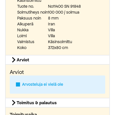
Käsinsolmittu
Tuote no.
No11400 SN 91848
Solmutiheys noin
100 000 / solmua
Paksuus noin
8 mm
Alkuperä
Iran
Nukka
Villa
Loimi
Villa
Valmistus
Käsinsolmittu
Koko
372x80 cm
Arviot
Arviot
Arvosteluja ei vielä ole
Toimitus & palautus
Toimitusaika