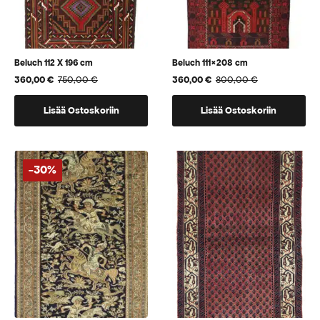
Beluch 112 X 196 cm
Beluch 111×208 cm
360,00
€
750,00
€
360,00
€
800,00
€
Alkuperäinen
Nykyinen
Alkuperäinen
Nykyinen
hinta
hinta
hinta
hinta
oli:
on:
oli:
on:
Lisää Ostoskoriin
Lisää Ostoskoriin
750,00 €.
360,00 €.
800,00 €.
360,00 €.
-30%