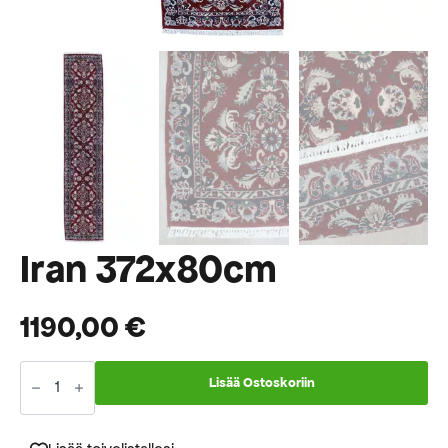
Iran 372x80cm
1190,00
€
Iran
372x80cm
Lisää Ostoskoriin
määrä