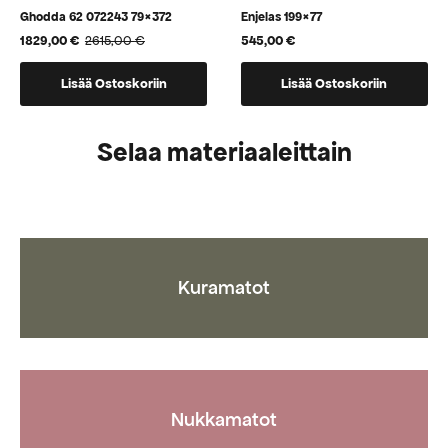
Ghodda 62 072243 79×372
Enjelas 199×77
1829,00
€
2615,00
€
545,00
€
Alkuperäinen
Nykyinen
hinta
hinta
oli:
on:
Lisää Ostoskoriin
Lisää Ostoskoriin
2615,00 €.
1829,00 €.
Selaa materiaaleittain
Kuramatot
Nukkamatot