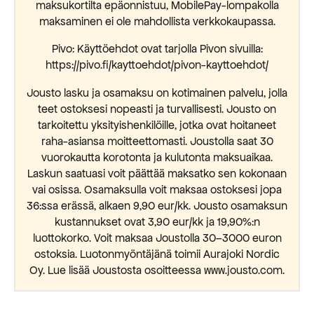
maksukortilta epäonnistuu, MobilePay-lompakolla
maksaminen ei ole mahdollista verkkokaupassa.
Pivo: Käyttöehdot ovat tarjolla Pivon sivuilla:
https://pivo.fi/kayttoehdot/pivon-kayttoehdot/
Jousto lasku ja osamaksu on kotimainen palvelu, jolla
teet ostoksesi nopeasti ja turvallisesti. Jousto on
tarkoitettu yksityishenkilöille, jotka ovat hoitaneet
raha-asiansa moitteettomasti. Joustolla saat 30
vuorokautta korotonta ja kulutonta maksuaikaa.
Laskun saatuasi voit päättää maksatko sen kokonaan
vai osissa. Osamaksulla voit maksaa ostoksesi jopa
36:ssa erässä, alkaen 9,90 eur/kk. Jousto osamaksun
kustannukset ovat 3,90 eur/kk ja 19,90%:n
luottokorko. Voit maksaa Joustolla 30–3000 euron
ostoksia. Luotonmyöntäjänä toimii Aurajoki Nordic
Oy. Lue lisää Joustosta osoitteessa www.jousto.com.