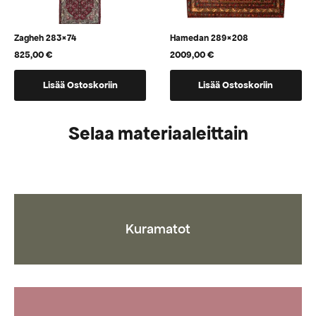
Zagheh 283×74
Hamedan 289×208
825,00
€
2009,00
€
Lisää Ostoskoriin
Lisää Ostoskoriin
Selaa materiaaleittain
Kuramatot