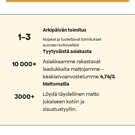
Arkipäivän toimitus
1-3
Nopeat ja luotettavat toimitukset
suoraan kotiovellesi
Tyytyväistä asiakasta
Asiakkaamme rakastavat
10 000+
laadukkaita mattojamme -
keskiarvoarvostelumme
4,74/5
.
Mattomallia
Löydä täydellinen matto
3000+
jokaiseen kotiin ja
sisustustyyliin.