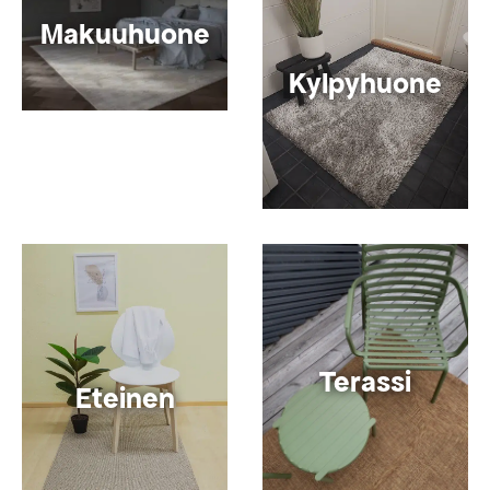
Makuuhuone
Kylpyhuone
Terassi
Eteinen