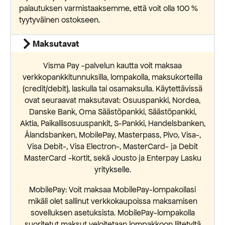
palautuksen varmistaaksemme, että voit olla 100 %
tyytyväinen ostokseen.
Maksutavat
Visma Pay -palvelun kautta voit maksaa
verkkopankkitunnuksilla, lompakolla, maksukorteilla
(credit/debit), laskulla tai osamaksulla. Käytettävissä
ovat seuraavat maksutavat: Osuuspankki, Nordea,
Danske Bank, Oma Säästöpankki, Säästöpankki,
Aktia, Paikallisosuuspankit, S-Pankki, Handelsbanken,
Ålandsbanken, MobilePay, Masterpass, Pivo, Visa-,
Visa Debit-, Visa Electron-, MasterCard- ja Debit
MasterCard -kortit, sekä Jousto ja Enterpay Lasku
yritykselle.
MobilePay: Voit maksaa MobilePay-lompakollasi
mikäli olet sallinut verkkokaupoissa maksamisen
sovelluksen asetuksista. MobilePay-lompakolla
suoritetut maksut veloitetaan lompakkoon liitetyltä