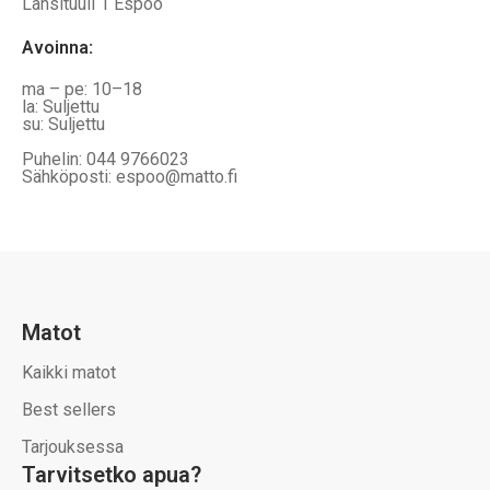
Länsituuli 1 Espoo
Avoinna
:
ma – pe: 10–18
la: Suljettu
su: Suljettu
Puhelin: 044 9766023
Sähköposti: espoo@matto.fi
Matot
Kaikki matot
Best sellers
Tarjouksessa
Tarvitsetko apua?