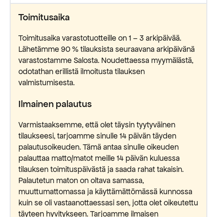
Toimitusaika
Toimitusaika varastotuotteille on 1 – 3 arkipäivää.
Lähetämme 90 % tilauksista seuraavana arkipäivänä
varastostamme Salosta. Noudettaessa myymälästä,
odotathan erillistä ilmoitusta tilauksen
valmistumisesta.
Ilmainen palautus
Varmistaaksemme, että olet täysin tyytyväinen
tilaukseesi, tarjoamme sinulle 14 päivän täyden
palautusoikeuden. Tämä antaa sinulle oikeuden
palauttaa matto/matot meille 14 päivän kuluessa
tilauksen toimituspäivästä ja saada rahat takaisin.
Palautetun maton on oltava samassa,
muuttumattomassa ja käyttämättömässä kunnossa
kuin se oli vastaanottaessasi sen, jotta olet oikeutettu
täyteen hyvitykseen. Tarjoamme ilmaisen