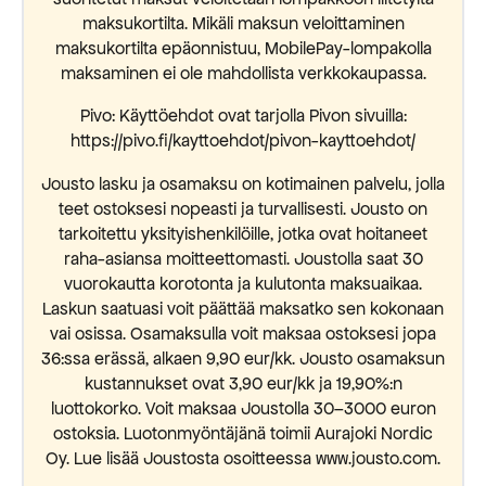
maksukortilta. Mikäli maksun veloittaminen
maksukortilta epäonnistuu, MobilePay-lompakolla
maksaminen ei ole mahdollista verkkokaupassa.
Pivo: Käyttöehdot ovat tarjolla Pivon sivuilla:
https://pivo.fi/kayttoehdot/pivon-kayttoehdot/
Jousto lasku ja osamaksu on kotimainen palvelu, jolla
teet ostoksesi nopeasti ja turvallisesti. Jousto on
tarkoitettu yksityishenkilöille, jotka ovat hoitaneet
raha-asiansa moitteettomasti. Joustolla saat 30
vuorokautta korotonta ja kulutonta maksuaikaa.
Laskun saatuasi voit päättää maksatko sen kokonaan
vai osissa. Osamaksulla voit maksaa ostoksesi jopa
36:ssa erässä, alkaen 9,90 eur/kk. Jousto osamaksun
kustannukset ovat 3,90 eur/kk ja 19,90%:n
luottokorko. Voit maksaa Joustolla 30–3000 euron
ostoksia. Luotonmyöntäjänä toimii Aurajoki Nordic
Oy. Lue lisää Joustosta osoitteessa www.jousto.com.