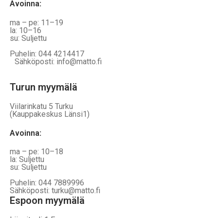
Avoinna
:
ma – pe: 11–19
la: 10–16
su: Suljettu
Puhelin: 044 4214417
Sähköposti: info@matto.fi
Turun myymälä
Viilarinkatu 5 Turku
(Kauppakeskus Länsi1)
Avoinna
:
ma – pe: 10–18
la: Suljettu
su: Suljettu
Puhelin: 044 7889996
Sähköposti: turku@matto.fi
Espoon myymälä