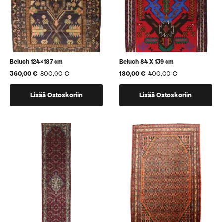
Beluch 124×187 cm
Beluch 84 X 139 cm
360,00
€
800,00
€
180,00
€
400,00
€
Alkuperäinen
Nykyinen
Alkuperäinen
Nykyinen
hinta
hinta
hinta
hinta
oli:
on:
oli:
on:
Lisää Ostoskoriin
Lisää Ostoskoriin
800,00 €.
360,00 €.
400,00 €.
180,00 €.