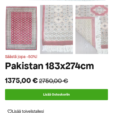
Säästä jopa -50%!
Pakistan 183x274cm
1375,00
€
2750,00
€
Alkuperäinen
Nykyinen
hinta
hinta
Lisää Ostoskoriin
oli:
on:
2750,00 €.
1375,00 €.
Lisää toivelistallesi