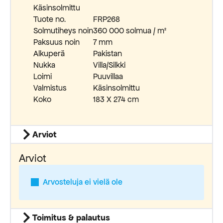
Käsinsolmittu
Tuote no.
FRP268
Solmutiheys noin
360 000 solmua / m²
Paksuus noin
7 mm
Alkuperä
Pakistan
Nukka
Villa/Silkki
Loimi
Puuvillaa
Valmistus
Käsinsolmittu
Koko
183 X 274 cm
Arviot
Arviot
Arvosteluja ei vielä ole
Toimitus & palautus