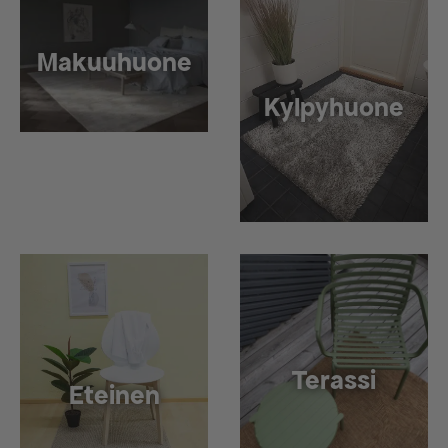
Makuuhuone
Kylpyhuone
Terassi
Eteinen