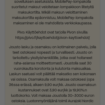
sovelluksen asetuksista. MobilePay-lompakolla
suoritetut maksut veloitetaan lompakkoon liitetyltä
maksukortilta. Mikäli maksun veloittaminen
maksukortilta epäonnistuu, MobilePay-lompakolla
maksaminen ei ole mahdollista verkkokaupassa.
Pivo: Käyttöehdot ovat tarjolla Pivon sivuilla:
https://pivo.fi/kayttoehdot/pivon-kayttoehdot/
Jousto lasku ja osamaksu on kotimainen palvelu, jolla
teet ostoksesi nopeasti ja turvallisesti. Jousto on
tarkoitettu yksityishenkilöille, jotka ovat hoitaneet
raha-asiansa moitteettomasti. Joustolla saat 30
vuorokautta korotonta ja kulutonta maksuaikaa.
Laskun saatuasi voit päättää maksatko sen kokonaan
vai osissa. Osamaksulla voit maksaa ostoksesi jopa
36:ssa erässä, alkaen 9,90 eur/kk. Jousto osamaksun
kustannukset ovat 3,90 eur/kk ja 19,90%:n
luottokorko. Voit maksaa Joustolla 30–3000 euron
ostoksia. Luotonmyöntäjänä toimii Aurajoki Nordic