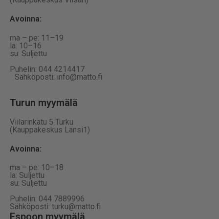
Avoinna
:
ma – pe: 11–19
la: 10–16
su: Suljettu
Puhelin: 044 4214417
Sähköposti: info@matto.fi
Turun myymälä
Viilarinkatu 5 Turku
(Kauppakeskus Länsi1)
Avoinna
:
ma – pe: 10–18
la: Suljettu
su: Suljettu
Puhelin: 044 7889996
Sähköposti: turku@matto.fi
Espoon myymälä