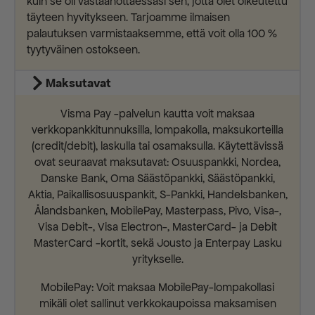
kuin se oli vastaanottaessasi sen, jotta olet oikeutettu
täyteen hyvitykseen. Tarjoamme ilmaisen
palautuksen varmistaaksemme, että voit olla 100 %
tyytyväinen ostokseen.
Maksutavat
Visma Pay -palvelun kautta voit maksaa
verkkopankkitunnuksilla, lompakolla, maksukorteilla
(credit/debit), laskulla tai osamaksulla. Käytettävissä
ovat seuraavat maksutavat: Osuuspankki, Nordea,
Danske Bank, Oma Säästöpankki, Säästöpankki,
Aktia, Paikallisosuuspankit, S-Pankki, Handelsbanken,
Ålandsbanken, MobilePay, Masterpass, Pivo, Visa-,
Visa Debit-, Visa Electron-, MasterCard- ja Debit
MasterCard -kortit, sekä Jousto ja Enterpay Lasku
yritykselle.
MobilePay: Voit maksaa MobilePay-lompakollasi
mikäli olet sallinut verkkokaupoissa maksamisen