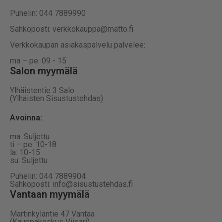
Puhelin: 044 7889990
Sähköposti: verkkokauppa@matto.fi
Verkkokaupan asiakaspalvelu palvelee:
ma – pe: 09 - 15
Salon myymälä
Ylhäistentie 3 Salo
(Ylhäisten Sisustustehdas)
Avoinna:
ma: Suljettu
ti – pe: 10-18
la: 10-15
su: Suljettu
Puhelin: 044 7889904
Sähköposti: info@sisustustehdas.fi
Vantaan myymälä
Martinkyläntie 47 Vantaa
(Kauppakeskus Viisari)