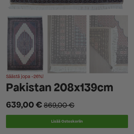
Säästä jopa -26%!
Pakistan 208x139cm
639,00
€
869,00
€
Alkuperäinen
Nykyinen
hinta
hinta
Lisää Ostoskoriin
oli:
on: