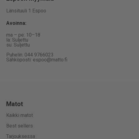
Länsituuli 1 Espoo
Avoinna
:
ma – pe: 10–18
la: Suljettu
su: Suljettu
Puhelin: 044 9766023
Sähköposti: espoo@matto.fi
Matot
Kaikki matot
Best sellers
Tarjouksessa