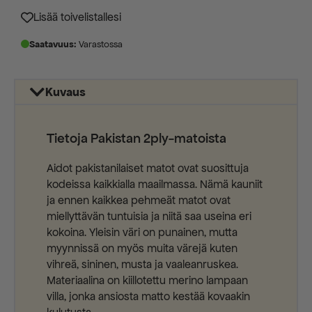
869,00 €.
639,00 €.
Lisää toivelistallesi
Saatavuus:
Varastossa
Kuvaus
Tietoja Pakistan 2ply-matoista
Aidot pakistanilaiset matot ovat suosittuja
kodeissa kaikkialla maailmassa. Nämä kauniit
ja ennen kaikkea pehmeät matot ovat
miellyttävän tuntuisia ja niitä saa useina eri
kokoina. Yleisin väri on punainen, mutta
myynnissä on myös muita värejä kuten
vihreä, sininen, musta ja vaaleanruskea.
Materiaalina on kiillotettu merino lampaan
villa, jonka ansiosta matto kestää kovaakin