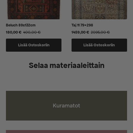
Beluch 89x132cm
Taj 11 79×298
180,00
€
400,00
€
1459,00
€
2095,00
€
Alkuperäinen
Nykyinen
Alkuperäinen
Nykyinen
hinta
hinta
hinta
hinta
oli:
on:
oli:
on:
Lisää Ostoskoriin
Lisää Ostoskoriin
400,00 €.
180,00 €.
2095,00 €.
1459,00 €.
Selaa materiaaleittain
Kuramatot