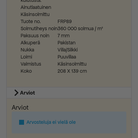
kulutusta.
Ainutlaatuinen
Käsinsolmittu
Tuote no.
FRP89
Solmutiheys noin
360 000 solmua / m²
Paksuus noin
7 mm
Alkuperä
Pakistan
Nukka
Villa/Silkki
Loimi
Puuvillaa
Valmistus
Käsinsolmittu
Koko
208 X 139 cm
Arviot
Arviot
Arvosteluja ei vielä ole