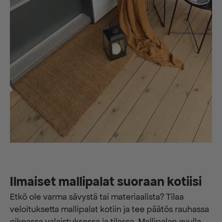
Ilmaiset mallipalat suoraan kotiisi
Etkö ole varma sävystä tai materiaalista? Tilaa
veloituksetta mallipalat kotiin ja tee päätös rauhassa
oikeassa valaistuksessa ja tilassa. Mallipalan avulla