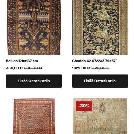
Beluch 124×187 cm
Ghodda 62 072243 79×372
360,00
€
800,00
€
1829,00
€
2615,00
€
Alkuperäinen
Nykyinen
Alkuperäinen
Nykyinen
hinta
hinta
hinta
hinta
oli:
on:
oli:
on:
Lisää Ostoskoriin
Lisää Ostoskoriin
800,00 €.
360,00 €.
2615,00 €.
1829,00 €.
-30%