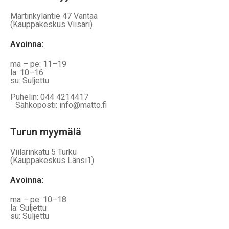
Martinkyläntie 47 Vantaa
(Kauppakeskus Viisari)
Avoinna
:
ma – pe: 11–19
la: 10–16
su: Suljettu
Puhelin: 044 4214417
Sähköposti: info@matto.fi
Turun myymälä
Viilarinkatu 5 Turku
(Kauppakeskus Länsi1)
Avoinna
:
ma – pe: 10–18
la: Suljettu
su: Suljettu