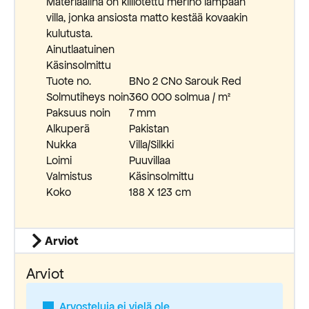
Materiaalina on kiillotettu merino lampaan
villa, jonka ansiosta matto kestää kovaakin
kulutusta.
Ainutlaatuinen
Käsinsolmittu
Tuote no.
BNo 2 CNo Sarouk Red
Solmutiheys noin
360 000 solmua / m²
Paksuus noin
7 mm
Alkuperä
Pakistan
Nukka
Villa/Silkki
Loimi
Puuvillaa
Valmistus
Käsinsolmittu
Koko
188 X 123 cm
Arviot
Arviot
Arvosteluja ei vielä ole