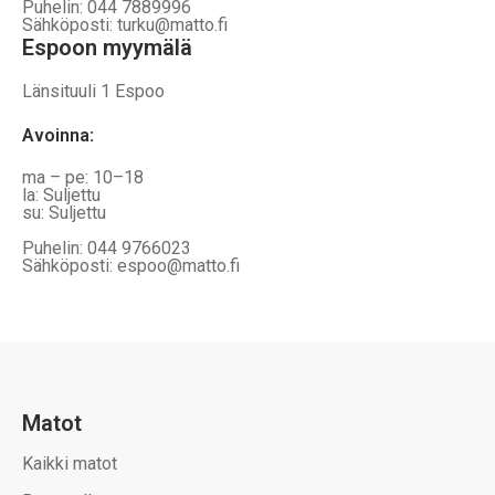
Puhelin: 044 7889996
Sähköposti: turku@matto.fi
Espoon myymälä
Länsituuli 1 Espoo
Avoinna
:
ma – pe: 10–18
la: Suljettu
su: Suljettu
Puhelin: 044 9766023
Sähköposti: espoo@matto.fi
Matot
Kaikki matot