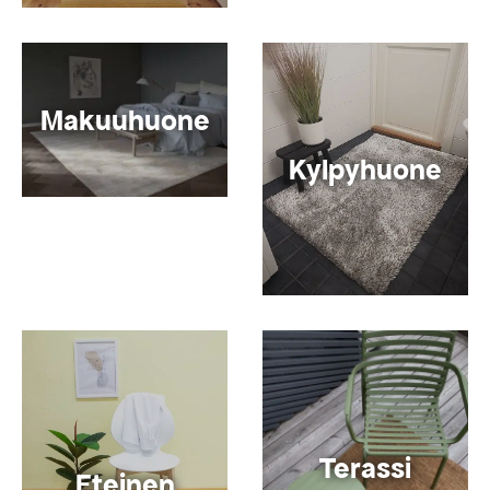
Makuuhuone
Kylpyhuone
Terassi
Eteinen