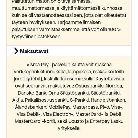
Palautetun maton on oltava samassa,
muuttumattomassa ja käyttämättömässä kunnossa
kuin se oli vastaanottaessasi sen, jotta olet oikeutettu
täyteen hyvitykseen. Tarjoamme ilmaisen
palautuksen varmistaaksemme, että voit olla 100 %
tyytyväinen ostokseen.
Maksutavat
Visma Pay -palvelun kautta voit maksaa
verkkopankkitunnuksilla, lompakolla, maksukorteilla
(credit/debit), laskulla tai osamaksulla. Käytettävissä
ovat seuraavat maksutavat: Osuuspankki, Nordea,
Danske Bank, Oma Säästöpankki, Säästöpankki,
Aktia, Paikallisosuuspankit, S-Pankki, Handelsbanken,
Ålandsbanken, MobilePay, Masterpass, Pivo, Visa-,
Visa Debit-, Visa Electron-, MasterCard- ja Debit
MasterCard -kortit, sekä Jousto ja Enterpay Lasku
yritykselle.