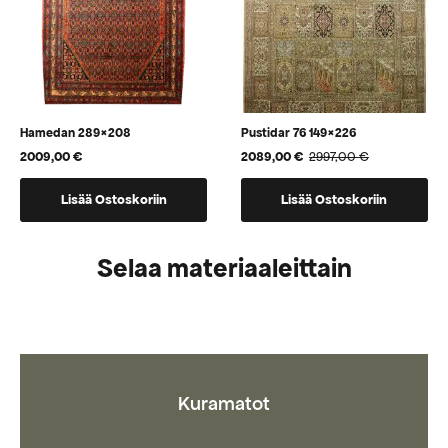
Hamedan 289×208
Pustidar 76 149×226
2009,00
€
2089,00
€
2997,00
€
Alkuperäinen
Nykyinen
hinta
hinta
oli:
on:
Lisää Ostoskoriin
Lisää Ostoskoriin
2997,00 €.
2089,00 €.
Selaa materiaaleittain
Kuramatot