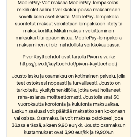
MobilePay: Voit maksaa MobilePay-lompakollasi
mikäli olet sallinut verkkokaupoissa maksamisen
sovelluksen asetuksista. MobilePay-lompakolla
suoritetut maksut veloitetaan lompakkoon liitetyltä
maksukortilta. Mikäli maksun veloittaminen
maksukortilta epäonnistuu, MobilePay-lompakolla
maksaminen ei ole mahdollista verkkokaupassa.
Pivo: Käyttöehdot ovat tarjolla Pivon sivuilla:
https://pivo.fi/kayttoehdot/pivon-kayttoehdot/
Jousto lasku ja osamaksu on kotimainen palvelu, jolla
teet ostoksesi nopeasti ja turvallisesti. Jousto on
tarkoitettu yksityishenkilöille, jotka ovat hoitaneet
raha-asiansa moitteettomasti. Joustolla saat 30
vuorokautta korotonta ja kulutonta maksuaikaa.
Laskun saatuasi voit päättää maksatko sen kokonaan
vai osissa. Osamaksulla voit maksaa ostoksesi jopa
36:ssa erässä, alkaen 9,90 eur/kk. Jousto osamaksun
kustannukset ovat 3,90 eur/kk ja 19,90%:n