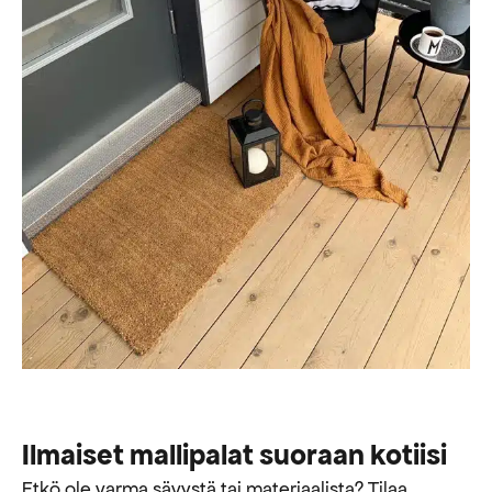
Ilmaiset mallipalat suoraan kotiisi
Etkö ole varma sävystä tai materiaalista? Tilaa