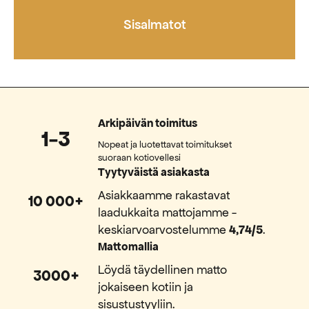
Sisalmatot
Arkipäivän toimitus
1-3
Nopeat ja luotettavat toimitukset
suoraan kotiovellesi
Tyytyväistä asiakasta
Asiakkaamme rakastavat
10 000+
laadukkaita mattojamme -
keskiarvoarvostelumme
4,74/5
.
Mattomallia
Löydä täydellinen matto
3000+
jokaiseen kotiin ja
sisustustyyliin.