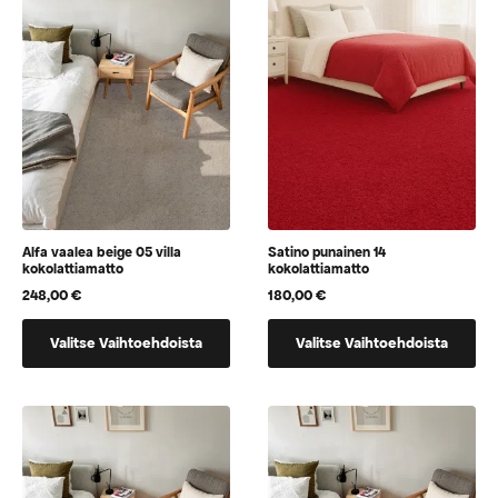
Alfa vaalea beige 05 villa
Satino punainen 14
kokolattiamatto
kokolattiamatto
248,00
€
180,00
€
Tällä
Tällä
Valitse Vaihtoehdoista
Valitse Vaihtoehdoista
tuotteella
tuotteella
on
on
vaihtoehtoja,
vaihtoehtoja,
jotka
jotka
voidaan
voidaan
valita
valita