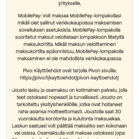
yritykselle.
MobilePay: Voit maksaa MobilePay-lompakollasi
mikäli olet sallinut verkkokaupoissa maksamisen
sovelluksen asetuksista. MobilePay-lompakolla
suoritetut maksut veloitetaan lompakkoon liitetyltä
maksukortilta. Mikäli maksun veloittaminen
maksukortilta epäonnistuu, MobilePay-lompakolla
maksaminen ei ole mahdollista verkkokaupassa.
Pivo: Käyttöehdot ovat tarjolla Pivon sivuilla:
https://pivo.fi/kayttoehdot/pivon-kayttoehdot/
Jousto lasku ja osamaksu on kotimainen palvelu, jolla
teet ostoksesi nopeasti ja turvallisesti. Jousto on
tarkoitettu yksityishenkilöille, jotka ovat hoitaneet
raha-asiansa moitteettomasti. Joustolla saat 30
vuorokautta korotonta ja kulutonta maksuaikaa.
Laskun saatuasi voit päättää maksatko sen kokonaan
vai osissa. Osamaksulla voit maksaa ostoksesi jopa