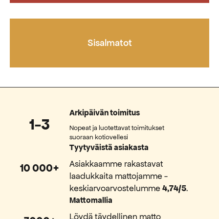
Sisalmatot
Arkipäivän toimitus
1-3
Nopeat ja luotettavat toimitukset
suoraan kotiovellesi
Tyytyväistä asiakasta
Asiakkaamme rakastavat
10 000+
laadukkaita mattojamme -
keskiarvoarvostelumme
4,74/5
.
Mattomallia
Löydä täydellinen matto