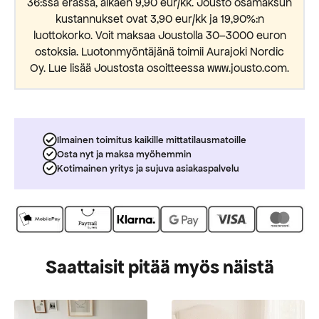
36:ssa erässä, alkaen 9,90 eur/kk. Jousto osamaksun
kustannukset ovat 3,90 eur/kk ja 19,90%:n
luottokorko. Voit maksaa Joustolla 30–3000 euron
ostoksia. Luotonmyöntäjänä toimii Aurajoki Nordic
Oy. Lue lisää Joustosta osoitteessa www.jousto.com.
Ilmainen toimitus kaikille mittatilausmatoille
Osta nyt ja maksa myöhemmin
Kotimainen yritys ja sujuva asiakaspalvelu
Saattaisit pitää myös näistä