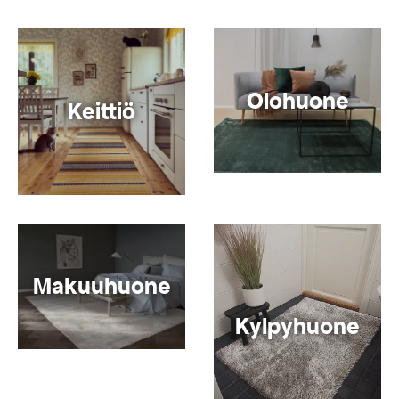
Olohuone
Keittiö
Makuuhuone
Kylpyhuone