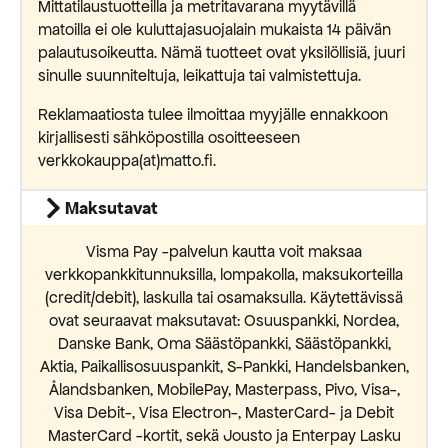
Mittatilaustuotteilla ja metritavarana myytävillä
matoilla ei ole kuluttajasuojalain mukaista 14 päivän
palautusoikeutta. Nämä tuotteet ovat yksilöllisiä, juuri
sinulle suunniteltuja, leikattuja tai valmistettuja.
Reklamaatiosta tulee ilmoittaa myyjälle ennakkoon
kirjallisesti sähköpostilla osoitteeseen
verkkokauppa(at)matto.fi.
Maksutavat
Visma Pay -palvelun kautta voit maksaa
verkkopankkitunnuksilla, lompakolla, maksukorteilla
(credit/debit), laskulla tai osamaksulla. Käytettävissä
ovat seuraavat maksutavat: Osuuspankki, Nordea,
Danske Bank, Oma Säästöpankki, Säästöpankki,
Aktia, Paikallisosuuspankit, S-Pankki, Handelsbanken,
Ålandsbanken, MobilePay, Masterpass, Pivo, Visa-,
Visa Debit-, Visa Electron-, MasterCard- ja Debit
MasterCard -kortit, sekä Jousto ja Enterpay Lasku