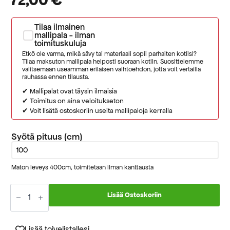
Tilaa ilmainen
mallipala - ilman
toimituskuluja
Etkö ole varma, mikä sävy tai materiaali sopii parhaiten kotiisi?
Tilaa maksuton mallipala helposti suoraan kotiin. Suosittelemme
valitsemaan useamman erilaisen vaihtoehdon, jotta voit vertailla
rauhassa ennen tilausta.
✔ Mallipalat ovat täysin ilmaisia
✔ Toimitus on aina veloitukseton
✔ Voit lisätä ostoskoriin useita mallipaloja kerralla
Syötä pituus (cm)
Maton leveys 400cm, toimitetaan ilman kanttausta
Rambo
73
Lisää Ostoskoriin
vaaleanharmaa
kokolattiamatto
määrä
Lisää toivelistallesi