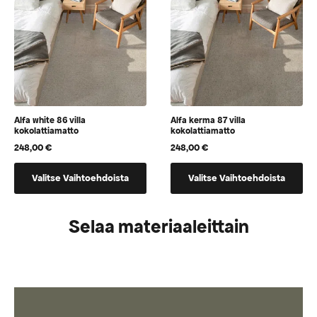
tuotteen
tuotteen
sivulla
sivulla
Alfa white 86 villa
Alfa kerma 87 villa
kokolattiamatto
kokolattiamatto
248,00
€
248,00
€
Tällä
Tällä
Valitse Vaihtoehdoista
Valitse Vaihtoehdoista
tuotteella
tuotteella
on
on
vaihtoehtoja,
vaihtoehtoja,
Selaa materiaaleittain
jotka
jotka
voidaan
voidaan
valita
valita
tuotteen
tuotteen
sivulla
sivulla