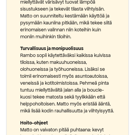
miellyttävät värisävyt tuovat lämpöä
sisustukseen ja tekevät tilasta viihtyisän.
Matto on suunniteltu kestämään käyttöä ja
pysymään kauniina pitkään, mikä tekee siitä
erinomaisen valinnan niin koteihin kuin
moniin muihinkin tiloihin.
Turvallisuus ja monipuolisuus
Rambo sopii käytettäväksi kaikissa kuivissa
tiloissa, kuten makuuhuoneissa,
olohuoneissa ja työhuoneissa. Lisäksi se
toimii erinomaisesti myös asuntoautoissa,
veneissä ja kotitoimistoissa. Pehmeä pinta
tuntuu miellyttävältä jalan alla ja boucle-
kuosi tekee matosta sekä tyylikkään että
helppohoitoisen. Matto myös eristää ääntä,
mikä lisää kodin rauhallisuutta ja viihtyisyyttä.
Hoito-ohjeet
Matto on vaivaton pitää puhtaana: kevyt