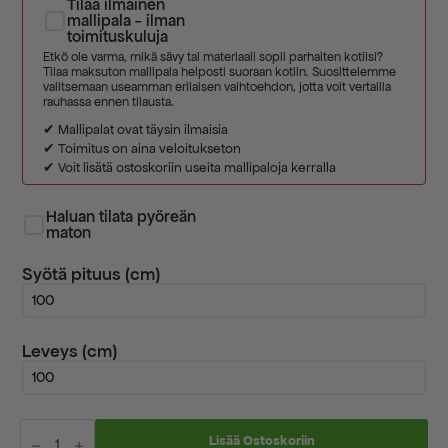
Tilaa ilmainen
mallipala - ilman
toimituskuluja
Etkö ole varma, mikä sävy tai materiaali sopii parhaiten kotiisi?
Tilaa maksuton mallipala helposti suoraan kotiin. Suosittelemme
valitsemaan useamman erilaisen vaihtoehdon, jotta voit vertailla
rauhassa ennen tilausta.
✔ Mallipalat ovat täysin ilmaisia
✔ Toimitus on aina veloitukseton
✔ Voit lisätä ostoskoriin useita mallipaloja kerralla
Haluan tilata pyöreän
maton
Syötä pituus (cm)
Leveys (cm)
Satino
grey/brown
Lisää Ostoskoriin