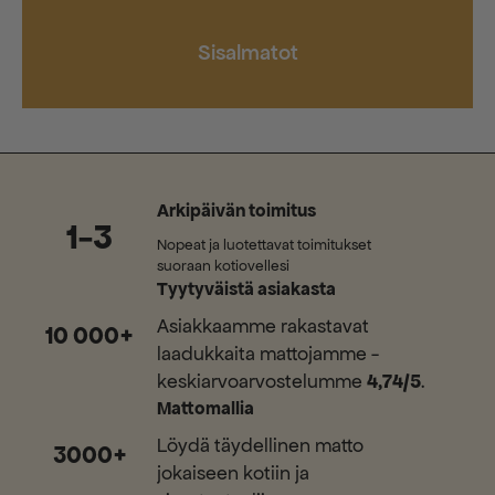
Sisalmatot
Arkipäivän toimitus
1-3
Nopeat ja luotettavat toimitukset
suoraan kotiovellesi
Tyytyväistä asiakasta
Asiakkaamme rakastavat
10 000+
laadukkaita mattojamme -
keskiarvoarvostelumme
4,74/5
.
Mattomallia
Löydä täydellinen matto
3000+
jokaiseen kotiin ja