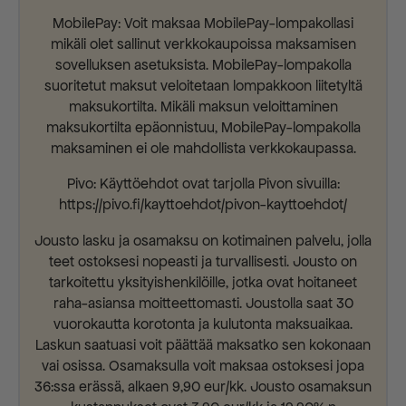
MobilePay: Voit maksaa MobilePay-lompakollasi
mikäli olet sallinut verkkokaupoissa maksamisen
sovelluksen asetuksista. MobilePay-lompakolla
suoritetut maksut veloitetaan lompakkoon liitetyltä
maksukortilta. Mikäli maksun veloittaminen
maksukortilta epäonnistuu, MobilePay-lompakolla
maksaminen ei ole mahdollista verkkokaupassa.
Pivo: Käyttöehdot ovat tarjolla Pivon sivuilla:
https://pivo.fi/kayttoehdot/pivon-kayttoehdot/
Jousto lasku ja osamaksu on kotimainen palvelu, jolla
teet ostoksesi nopeasti ja turvallisesti. Jousto on
tarkoitettu yksityishenkilöille, jotka ovat hoitaneet
raha-asiansa moitteettomasti. Joustolla saat 30
vuorokautta korotonta ja kulutonta maksuaikaa.
Laskun saatuasi voit päättää maksatko sen kokonaan
vai osissa. Osamaksulla voit maksaa ostoksesi jopa
36:ssa erässä, alkaen 9,90 eur/kk. Jousto osamaksun