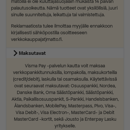
matoilla ei ole kuluttajasuojalain mukaista 14 päivän
palautusoikeutta. Nämä tuotteet ovat yksilöllisiä, juuri
sinulle suunniteltuja, leikattuja tai valmistettuja.
Reklamaatiosta tulee ilmoittaa myyjälle ennakkoon
kirjallisesti sähköpostilla osoitteeseen
verkkokauppa(at)matto.fi.
Maksutavat
Visma Pay -palvelun kautta voit maksaa
verkkopankkitunnuksilla, lompakolla, maksukorteilla
(credit/debit), laskulla tai osamaksulla. Käytettävissä
ovat seuraavat maksutavat: Osuuspankki, Nordea,
Danske Bank, Oma Säästöpankki, Säästöpankki,
Aktia, Paikallisosuuspankit, S-Pankki, Handelsbanken,
Ålandsbanken, MobilePay, Masterpass, Pivo, Visa-,
Visa Debit-, Visa Electron-, MasterCard- ja Debit
MasterCard -kortit, sekä Jousto ja Enterpay Lasku
yritykselle.