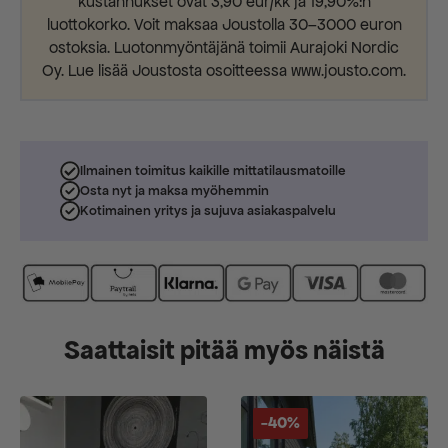
kustannukset ovat 3,90 eur/kk ja 19,90%:n
luottokorko. Voit maksaa Joustolla 30–3000 euron
ostoksia. Luotonmyöntäjänä toimii Aurajoki Nordic
Oy. Lue lisää Joustosta osoitteessa www.jousto.com.
Ilmainen toimitus kaikille mittatilausmatoille
Osta nyt ja maksa myöhemmin
Kotimainen yritys ja sujuva asiakaspalvelu
Saattaisit pitää myös näistä
-40%