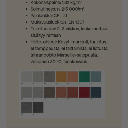
Kokonaispaino: 1,62 kg/m²
Solmutiheys: n. 213 000/m²
Paloluokka: CFL-s1
Mukavuusluokitus: EN 1307
Toimitusaika: 2–3 viikkoa, lankakanttaus
sisältyy hintaan
Hoito-ohjeet: Kevyt imurointi, tuuletus,
ei tamppausta, ei taittamista, ei liotusta,
tahranpoisto Marseille-saippualla,
vesipesu 30 °C, tasokuivaus