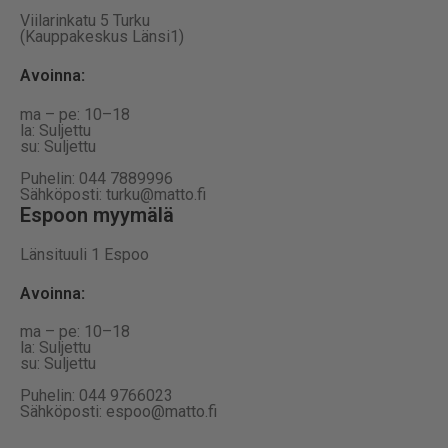
Viilarinkatu 5 Turku
(Kauppakeskus Länsi1)
Avoinna
:
ma – pe: 10–18
la: Suljettu
su: Suljettu
Puhelin: 044 7889996
Sähköposti: turku@matto.fi
Espoon myymälä
Länsituuli 1 Espoo
Avoinna
:
ma – pe: 10–18
la: Suljettu
su: Suljettu
Puhelin: 044 9766023
Sähköposti: espoo@matto.fi