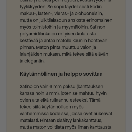
Satino yhdistää pehmeyden, kestävyyden ja
tyylikkyyden. Se sopii täydellisesti kodin
makuu-, lasten-, vieras- ja olohuoneisiin,
mutta on julkitilalaadun ansiosta erinomainen
myös toimistoihin ja myymälöihin. Satinon
polyamidilanka on erityisen kulutusta
kestävää ja antaa matolle kauniin hohtavan
pinnan. Maton pinta muuttuu valon ja
jalanjälkien mukaan, mikä tekee siitä elävän
ja elegantin.
Käytännöllinen ja helppo sovittaa
Satino on vain 6 mm paksu (kanttauksen
kanssa noin 8 mm), joten se mahtuu hyvin
ovien alta eikä rullaannu esteeksi. Tämä
tekee siitä käytännöllisen myös
vanhemmissa kodeissa, joissa ovet aukeavat
matalasti. Hintaan sisältyy lankakanttaus,
mutta maton voi tilata myös ilman kanttausta