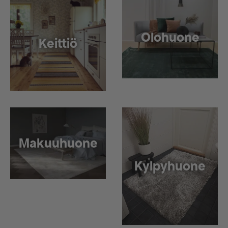
Olohuone
Keittiö
Makuuhuone
Kylpyhuone