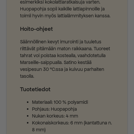
esimerkiksi kokolattiaratkaisuja varten.
Huopapohja sopii kaikille lattiapinnoille ja
toimii hyvin myös lattialämmityksen kanssa.
Hoito-ohjeet
Säännöllinen kevyt imurointi ja tuuletus
riittävät pitämään maton raikkaana. Tuoreet
tahrat voi poistaa kostealla, vaahdotetulla
Marseille-saippualla. Satino kestää
vesipesun 30 °C:ssa ja kuivuu parhaiten
tasolla.
Tuotetiedot
Materiaali: 100 % polyamidi
Pohjaus: Huopapohja
Nukan korkeus: 4 mm
Kokonaiskorkeus: 6 mm (kantattuna n.
8 mm)