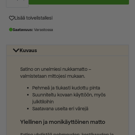
49
mittatilausmatto
määrä
Lisää toivelistallesi
Saatavuus:
Varastossa
Kuvaus
Satino on unelmiesi nukkamatto –
valmistetaan mittojesi mukaan.
Pehmeä ja tiukasti kudottu pinta
Suunniteltu kovaan käyttöön, myös
julkitiloihin
Saatavana useita eri värejä
Ylellinen ja monikäyttöinen matto