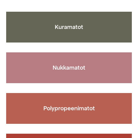
valita
valita
tuotteen
tuotteen
sivulla
sivulla
Kuramatot
Nukkamatot
Polypropeenimatot