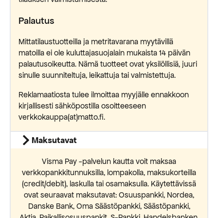
Palautus
Mittatilaustuotteilla ja metritavarana myytävillä
matoilla ei ole kuluttajasuojalain mukaista 14 päivän
palautusoikeutta. Nämä tuotteet ovat yksilöllisiä, juuri
sinulle suunniteltuja, leikattuja tai valmistettuja.
Reklamaatiosta tulee ilmoittaa myyjälle ennakkoon
kirjallisesti sähköpostilla osoitteeseen
verkkokauppa(at)matto.fi.
Maksutavat
Visma Pay -palvelun kautta voit maksaa
verkkopankkitunnuksilla, lompakolla, maksukorteilla
(credit/debit), laskulla tai osamaksulla. Käytettävissä
ovat seuraavat maksutavat: Osuuspankki, Nordea,
Danske Bank, Oma Säästöpankki, Säästöpankki,
Aktia, Paikallisosuuspankit, S-Pankki, Handelsbanken,