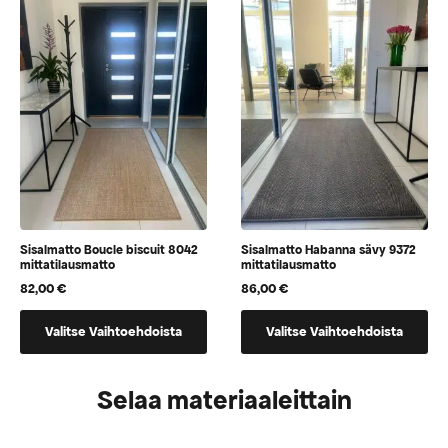
jotka
jotka
voidaan
voidaan
valita
valita
tuotteen
tuotteen
sivulla
sivulla
Sisalmatto Boucle biscuit 8042
Sisalmatto Habanna sävy 9372
mittatilausmatto
mittatilausmatto
82,00
€
86,00
€
Tällä
Tällä
Valitse Vaihtoehdoista
Valitse Vaihtoehdoista
tuotteella
tuotteella
on
on
vaihtoehtoja,
vaihtoehtoja,
Selaa materiaaleittain
jotka
jotka
voidaan
voidaan