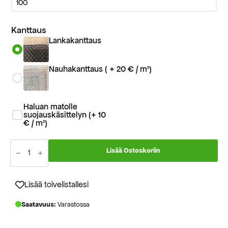
Kanttaus
Lankakanttaus
Nauhakanttaus ( + 20 € / m²)
Haluan matolle
suojauskäsittelyn (+ 10
€ / m²)
Sisalmatto
LOL-
Lisää Ostoskoriin
KI
sävy
P7
mittatilausmatto
Lisää toivelistallesi
määrä
Saatavuus:
Varastossa