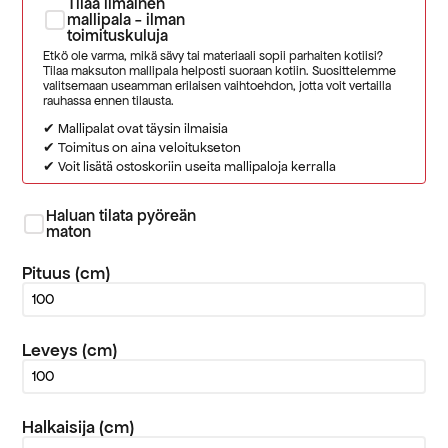
Tilaa ilmainen
mallipala - ilman
toimituskuluja
Etkö ole varma, mikä sävy tai materiaali sopii parhaiten kotiisi?
Tilaa maksuton mallipala helposti suoraan kotiin. Suosittelemme
valitsemaan useamman erilaisen vaihtoehdon, jotta voit vertailla
rauhassa ennen tilausta.
✔ Mallipalat ovat täysin ilmaisia
✔ Toimitus on aina veloitukseton
✔ Voit lisätä ostoskoriin useita mallipaloja kerralla
Haluan tilata pyöreän
maton
Pituus (cm)
Leveys (cm)
Halkaisija (cm)