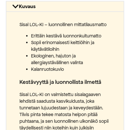
Kuvaus
Sisal LOL-KI – luonnollinen mittatilausmatto
Erittäin kestävä luonnonkuitumatto
Sopii erinomaisesti keittiöihin ja
käytävätiloihin
Ekologinen, hajuton ja
allergiaystävällinen valinta
Kalanruotokuvio
Kestävyyttä ja luonnollista ilmettä
Sisal LOL-KI on valmistettu sisalagaaven
lehdistä saadusta kasvikuidusta, joka
tunnetaan lujuudestaan ja keveydestään.
Tiivis pinta tekee matosta helpon pitää
puhtaana, ja sen luonnollinen ulkonäkö sopii
täydellisesti niin koteihin kuin julkisiin