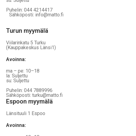
su: Suljettu
Puhelin: 044 4214417
Sähköposti: info@matto.fi
Turun myymälä
Viilarinkatu 5 Turku
(Kauppakeskus Länsi1)
Avoinna
:
ma – pe: 10–18
la: Suljettu
su: Suljettu
Puhelin: 044 7889996
Sähköposti: turku@matto.fi
Espoon myymälä
Länsituuli 1 Espoo
Avoinna
: