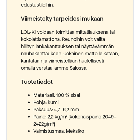
edustustiloihin.
Viimeistelty tarpeidesi mukaan
LOL-KI voidaan toimittaa mittatilauksena tai
kokolattiamattona. Reunoihin voit valita
hillityn lankakanttauksen tai näyttävämmän
nauhakanttauksen. Jokainen matto leikataan,
kantataan ja viimeistellään huolellisesti
omalla verstaallamme Salossa.
Tuotetiedot
Materiaali: 100 % sisal
Pohja: kumi
Paksuus: 4,7–6,2 mm
Paino: 2,2 kg/m² (kokonaispaino 2049–
2422g/m²)
Valmistusmaa: Meksiko