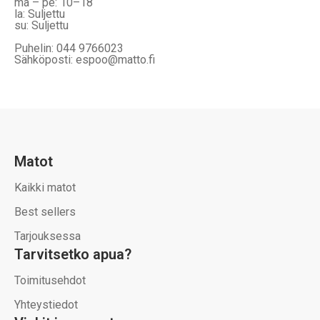
ma – pe: 10–18
la: Suljettu
su: Suljettu
Puhelin: 044 9766023
Sähköposti: espoo@matto.fi
Matot
Kaikki matot
Best sellers
Tarjouksessa
Tarvitsetko apua?
Toimitusehdot
Yhteystiedot