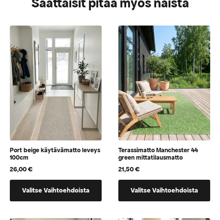
Saattaisit pitää myös näistä
Port beige käytävämatto leveys
Terassimatto Manchester 44
100cm
green mittatilausmatto
26,00
€
21,50
€
Tällä
Tällä
Valitse Vaihtoehdoista
Valitse Vaihtoehdoista
tuotteella
tuotteella
on
on
vaihtoehtoja,
vaihtoehtoja,