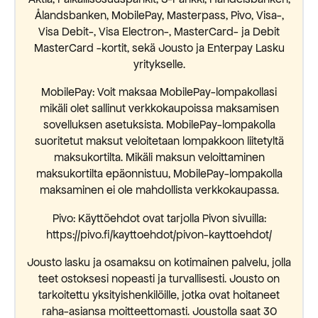
Ålandsbanken, MobilePay, Masterpass, Pivo, Visa-,
Visa Debit-, Visa Electron-, MasterCard- ja Debit
MasterCard -kortit, sekä Jousto ja Enterpay Lasku
yritykselle.
MobilePay: Voit maksaa MobilePay-lompakollasi
mikäli olet sallinut verkkokaupoissa maksamisen
sovelluksen asetuksista. MobilePay-lompakolla
suoritetut maksut veloitetaan lompakkoon liitetyltä
maksukortilta. Mikäli maksun veloittaminen
maksukortilta epäonnistuu, MobilePay-lompakolla
maksaminen ei ole mahdollista verkkokaupassa.
Pivo: Käyttöehdot ovat tarjolla Pivon sivuilla:
https://pivo.fi/kayttoehdot/pivon-kayttoehdot/
Jousto lasku ja osamaksu on kotimainen palvelu, jolla
teet ostoksesi nopeasti ja turvallisesti. Jousto on
tarkoitettu yksityishenkilöille, jotka ovat hoitaneet
raha-asiansa moitteettomasti. Joustolla saat 30