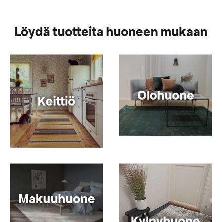
Löydä tuotteita huoneen mukaan
Olohuone
Keittiö
Makuuhuone
Kylpyhuone